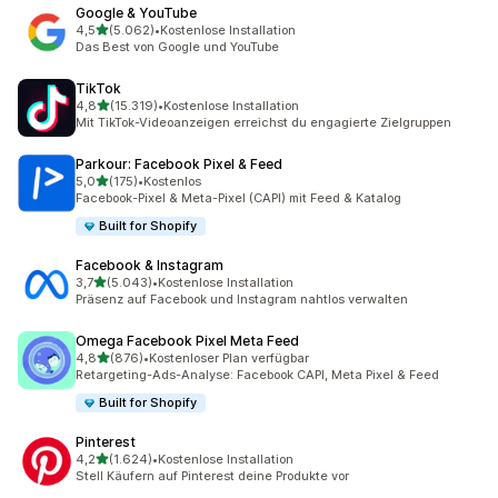
Google & YouTube
von 5 Sternen
4,5
(5.062)
•
Kostenlose Installation
5062 Rezensionen insgesamt
Das Best von Google und YouTube
TikTok
von 5 Sternen
4,8
(15.319)
•
Kostenlose Installation
15319 Rezensionen insgesamt
Mit TikTok-Videoanzeigen erreichst du engagierte Zielgruppen
Parkour: Facebook Pixel & Feed
von 5 Sternen
5,0
(175)
•
Kostenlos
175 Rezensionen insgesamt
Facebook-Pixel & Meta-Pixel (CAPI) mit Feed & Katalog
Built for Shopify
Facebook & Instagram
von 5 Sternen
3,7
(5.043)
•
Kostenlose Installation
5043 Rezensionen insgesamt
Präsenz auf Facebook und Instagram nahtlos verwalten
Omega Facebook Pixel Meta Feed
von 5 Sternen
4,8
(876)
•
Kostenloser Plan verfügbar
876 Rezensionen insgesamt
Retargeting-Ads-Analyse: Facebook CAPI, Meta Pixel & Feed
Built for Shopify
Pinterest
von 5 Sternen
4,2
(1.624)
•
Kostenlose Installation
1624 Rezensionen insgesamt
Stell Käufern auf Pinterest deine Produkte vor