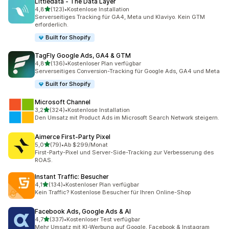
Littledata ‑ The Data Layer
von 5 Sternen
4,8
(123)
•
Kostenlose Installation
123 Rezensionen insgesamt
Serverseitiges Tracking für GA4, Meta und Klaviyo. Kein GTM
erforderlich.
Built for Shopify
TagFly Google Ads, GA4 & GTM
von 5 Sternen
4,8
(136)
•
Kostenloser Plan verfügbar
136 Rezensionen insgesamt
Serverseitiges Conversion-Tracking für Google Ads, GA4 und Meta
Built for Shopify
Microsoft Channel
von 5 Sternen
3,2
(324)
•
Kostenlose Installation
324 Rezensionen insgesamt
Den Umsatz mit Product Ads im Microsoft Search Network steigern.
Aimerce First‑Party Pixel
von 5 Sternen
5,0
(79)
•
Ab $299/Monat
79 Rezensionen insgesamt
First-Party-Pixel und Server-Side-Tracking zur Verbesserung des
ROAS.
Instant Traffic: Besucher
von 5 Sternen
4,1
(134)
•
Kostenloser Plan verfügbar
134 Rezensionen insgesamt
Kein Traffic? Kostenlose Besucher für Ihren Online-Shop
Facebook Ads, Google Ads & AI
von 5 Sternen
4,7
(337)
•
Kostenloser Test verfügbar
337 Rezensionen insgesamt
Mehr Umsatz mit KI-Werbung auf Google, Facebook & Instagram