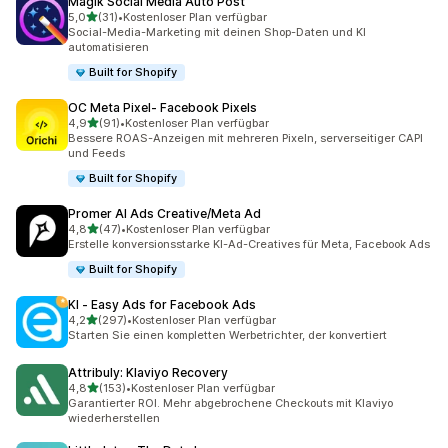
Magik Social Media Auto Post
von 5 Sternen
5,0
(31)
•
Kostenloser Plan verfügbar
31 Rezensionen insgesamt
Social-Media-Marketing mit deinen Shop-Daten und KI
automatisieren
Built for Shopify
OC Meta Pixel‑ Facebook Pixels
von 5 Sternen
4,9
(91)
•
Kostenloser Plan verfügbar
91 Rezensionen insgesamt
Bessere ROAS-Anzeigen mit mehreren Pixeln, serverseitiger CAPI
und Feeds
Built for Shopify
Promer AI Ads Creative/Meta Ad
von 5 Sternen
4,8
(47)
•
Kostenloser Plan verfügbar
47 Rezensionen insgesamt
Erstelle konversionsstarke KI-Ad-Creatives für Meta, Facebook Ads
Built for Shopify
KI ‑ Easy Ads for Facebook Ads
von 5 Sternen
4,2
(297)
•
Kostenloser Plan verfügbar
297 Rezensionen insgesamt
Starten Sie einen kompletten Werbetrichter, der konvertiert
Attribuly: Klaviyo Recovery
von 5 Sternen
4,8
(153)
•
Kostenloser Plan verfügbar
153 Rezensionen insgesamt
Garantierter ROI. Mehr abgebrochene Checkouts mit Klaviyo
wiederherstellen