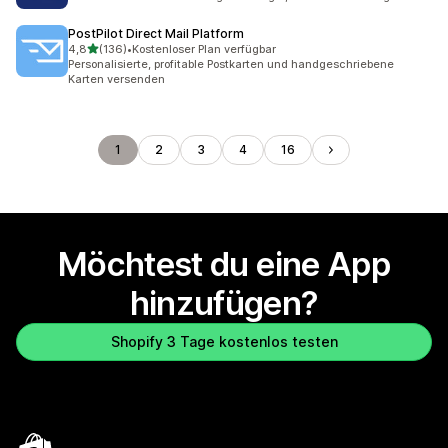
PostPilot Direct Mail Platform
von 5 Sternen
4,8
(136)
•
Kostenloser Plan verfügbar
136 Rezensionen insgesamt
Personalisierte, profitable Postkarten und handgeschriebene
Karten versenden
1
2
3
4
16
Möchtest du eine App
hinzufügen?
Shopify 3 Tage kostenlos testen