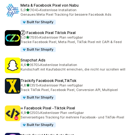
Meta & Facebook Pixel von Nabu
von 5 Sternen
5,0
(104)
•
Kostenlose Installation
104 Rezensionen insgesamt
Genaues Meta Pixel Tracking für bessere Facebook Ads
Built for Shopify
Ⓩ Facebook Pixel Tiktok Pixel
von 5 Sternen
5,0
(159)
•
Kostenloser Plan verfügbar
159 Rezensionen insgesamt
Tracke Facebook Pixel, Meta Pixel, TikTok Pixel mit CAPI & Feed
Built for Shopify
Snapchat Ads
von 5 Sternen
4,6
(670)
•
Kostenlose Installation
670 Rezensionen insgesamt
Kundschaft mit Kaufabsicht erreichen, die nicht nur scrollen will
Trackify Facebook Pixel,TikTok
von 5 Sternen
4,8
(351)
•
Kostenloser Plan verfügbar
351 Rezensionen insgesamt
Track TikTok Pixel, Facebook Pixel, Conversion API, Multipixel
Built for Shopify
∞ Facebook Pixel ‑Tiktok Pixel
von 5 Sternen
4,9
(250)
•
Kostenloser Plan verfügbar
250 Rezensionen insgesamt
Serverseitiges Tracking für mehrere Facebook- und TikTok-Pixel
Built for Shopify