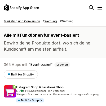
Shopify App Store
Marketing und Conversion
Werbung
Werbung
Alle mit Funktionen für event-basiert
Bewirb deine Produkte dort, wo sich deine
Kundschaft am meisten aufhält.
365 Apps mit
Event-basiert
Löschen
Built for Shopify
Instagram Shop & Facebook Shop
von 5 Sternen
5,0
(441)
•
Kostenloser Plan verfügbar
441 Rezensionen insgesamt
Steigern Sie den Umsatz mit Facebook- und Instagram-Shopping.
Built for Shopify