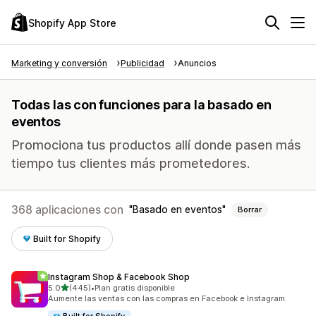
Shopify App Store
Marketing y conversión
Publicidad
Anuncios
Todas las con funciones para la basado en
eventos
Promociona tus productos allí donde pasen más
tiempo tus clientes más prometedores.
368 aplicaciones con
Basado en eventos
Borrar
Built for Shopify
Instagram Shop & Facebook Shop
de 5 estrellas
5.0
(445)
•
Plan gratis disponible
445 reseñas en total
Aumente las ventas con las compras en Facebook e Instagram.