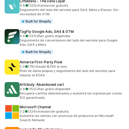
Littledata ‑ The Data Layer
de 5 estrellas
4.8
(123)
•
Instalación gratuita
123 reseñas en total
Seguimiento del lado del servidor para GA4, Meta y Klaviyo. Sin
necesidad de GTM.
Built for Shopify
TagFly Google Ads, GA4 & GTM
de 5 estrellas
4.8
(137)
•
Plan gratis disponible
137 reseñas en total
Seguimiento de conversiones del lado del servidor para Google
Ads, GA4 y Meta
Built for Shopify
Aimerce First‑Party Pixel
de 5 estrellas
5.0
(79)
•
Desde $299 al mes
79 reseñas en total
Píxel de datos propios y seguimiento del lado del servidor para
mejorar el ROAS.
Attribuly: Abandoned cart
de 5 estrellas
4.8
(152)
•
Plan gratis disponible
152 reseñas en total
Recupera carritos abandonados y aumenta los ingresos por correo.
ROI garantizado.
Microsoft Channel
de 5 estrellas
3.2
(324)
•
Instalación gratuita
324 reseñas en total
Aumenta las ventas con anuncios de productos en Microsoft
Search Network.