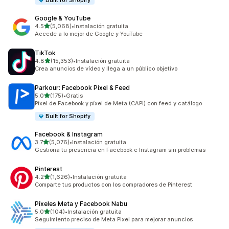
Built for Shopify
Google & YouTube
de 5 estrellas
4.5
(5,068)
•
Instalación gratuita
5068 reseñas en total
Accede a lo mejor de Google y YouTube
TikTok
de 5 estrellas
4.8
(15,353)
•
Instalación gratuita
15353 reseñas en total
Crea anuncios de vídeo y llega a un público objetivo
Parkour: Facebook Pixel & Feed
de 5 estrellas
5.0
(175)
•
Gratis
175 reseñas en total
Píxel de Facebook y píxel de Meta (CAPI) con feed y catálogo
Built for Shopify
Facebook & Instagram
de 5 estrellas
3.7
(5,076)
•
Instalación gratuita
5076 reseñas en total
Gestiona tu presencia en Facebook e Instagram sin problemas
Pinterest
de 5 estrellas
4.2
(1,626)
•
Instalación gratuita
1626 reseñas en total
Comparte tus productos con los compradores de Pinterest
Píxeles Meta y Facebook Nabu
de 5 estrellas
5.0
(104)
•
Instalación gratuita
104 reseñas en total
Seguimiento preciso de Meta Pixel para mejorar anuncios