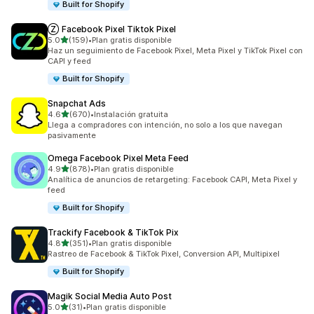
Built for Shopify
Ⓩ Facebook Pixel Tiktok Pixel
de 5 estrellas
5.0
(159)
•
Plan gratis disponible
159 reseñas en total
Haz un seguimiento de Facebook Pixel, Meta Pixel y TikTok Pixel con
CAPI y feed
Built for Shopify
Snapchat Ads
de 5 estrellas
4.6
(670)
•
Instalación gratuita
670 reseñas en total
Llega a compradores con intención, no solo a los que navegan
pasivamente
Omega Facebook Pixel Meta Feed
de 5 estrellas
4.9
(878)
•
Plan gratis disponible
878 reseñas en total
Analítica de anuncios de retargeting: Facebook CAPI, Meta Pixel y
feed
Built for Shopify
Trackify Facebook & TikTok Pix
de 5 estrellas
4.8
(351)
•
Plan gratis disponible
351 reseñas en total
Rastreo de Facebook & TikTok Pixel, Conversion API, Multipixel
Built for Shopify
Magik Social Media Auto Post
de 5 estrellas
5.0
(31)
•
Plan gratis disponible
31 reseñas en total