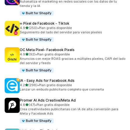
Automatiza el marketing en redes sociales con los datos de tu
tienda y la IA
Built for Shopify
∞ Píxel de Facebook ‑ Tiktok
de 5 estrellas
4.9
(250)
•
Plan gratis disponible
250 reseñas en total
Seguimiento del lado del servidor para varios píxeles
Built for Shopify
OC Meta Pixel‑ Facebook Pixels
de 5 estrellas
4.9
(92)
•
Plan gratis disponible
92 reseñas en total
Anuncios con mejor ROAS gracias a múltiples píxeles, CAPI del lado
del servidor y feeds
Built for Shopify
IA ‑ Easy Ads for Facebook Ads
de 5 estrellas
4.2
(298)
•
Plan gratis disponible
298 reseñas en total
Lanzar un embudo publicitario completo que convierta
Promer AI Ads Creative/Meta Ad
de 5 estrellas
4.8
(47)
•
Plan gratis disponible
47 reseñas en total
Crea creatividades publicitarias con IA de alta conversión para
Meta y Facebook Ads
Built for Shopify