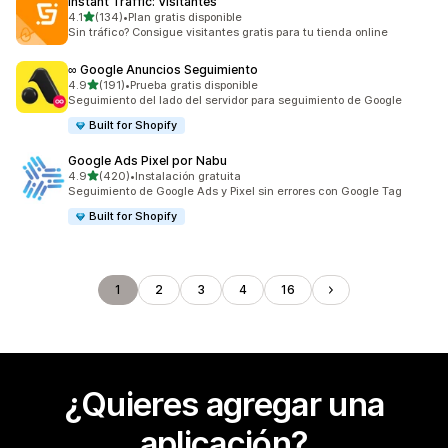
Instant Traffic: Visitantes
de 5 estrellas
4.1
(134)
•
Plan gratis disponible
134 reseñas en total
Sin tráfico? Consigue visitantes gratis para tu tienda online
∞ Google Anuncios Seguimiento
de 5 estrellas
4.9
(191)
•
Prueba gratis disponible
191 reseñas en total
Seguimiento del lado del servidor para seguimiento de Google
Built for Shopify
Google Ads Pixel por Nabu
de 5 estrellas
4.9
(420)
•
Instalación gratuita
420 reseñas en total
Seguimiento de Google Ads y Pixel sin errores con Google Tag
Built for Shopify
1
2
3
4
16
¿Quieres agregar una
aplicación?