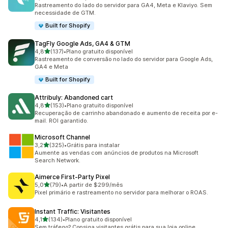
123 avaliações ao todo
Rastreamento do lado do servidor para GA4, Meta e Klaviyo. Sem
necessidade de GTM.
Built for Shopify
TagFly Google Ads, GA4 & GTM
de 5 estrelas
4,8
(137)
•
Plano gratuito disponível
137 avaliações ao todo
Rastreamento de conversão no lado do servidor para Google Ads,
GA4 e Meta
Built for Shopify
Attribuly: Abandoned cart
de 5 estrelas
4,8
(153)
•
Plano gratuito disponível
153 avaliações ao todo
Recuperação de carrinho abandonado e aumento de receita por e-
mail. ROI garantido.
Microsoft Channel
de 5 estrelas
3,2
(325)
•
Grátis para instalar
325 avaliações ao todo
Aumente as vendas com anúncios de produtos na Microsoft
Search Network.
Aimerce First‑Party Pixel
de 5 estrelas
5,0
(79)
•
A partir de $299/mês
79 avaliações ao todo
Pixel primário e rastreamento no servidor para melhorar o ROAS.
Instant Traffic: Visitantes
de 5 estrelas
4,1
(134)
•
Plano gratuito disponível
134 avaliações ao todo
Sem tráfego? Consiga visitantes grátis para sua loja online