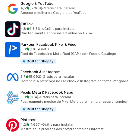
Google & YouTube
de 5 estrelas
4,5
(5.069)
•
Grátis para instalar
5069 avaliações ao todo
Acesse o melhor do Google e do YouTube
TikTok
de 5 estrelas
4,8
(15.361)
•
Grátis para instalar
15361 avaliações ao todo
Crie facilmente anúncios em vídeo no TikTok
Parkour: Facebook Pixel & Feed
de 5 estrelas
5,0
(176)
•
Grátis
176 avaliações ao todo
Pixel do Facebook e Meta Pixel (CAPI) com Feed e Catálogo
Built for Shopify
Facebook & Instagram
de 5 estrelas
3,7
(5.092)
•
Grátis para instalar
5092 avaliações ao todo
Gerencie a presença no Facebook e Instagram de forma integrada
Pixels Meta & Facebook Nabu
de 5 estrelas
5,0
(104)
•
Grátis para instalar
104 avaliações ao todo
Rastreamento preciso de Pixel Meta para melhorar seus anúncios
Built for Shopify
Pinterest
de 5 estrelas
4,2
(1.627)
•
Grátis para instalar
1627 avaliações ao todo
Mostre seus produtos aos compradores no Pinterest