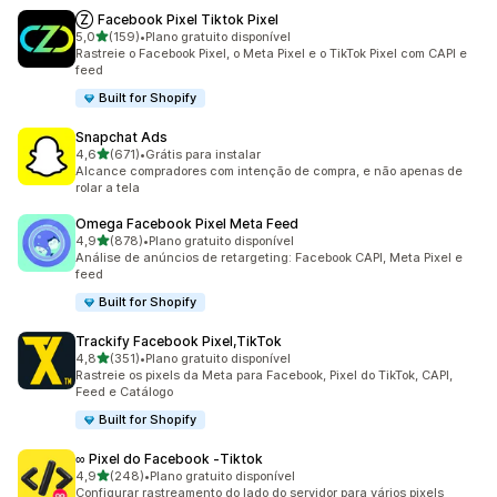
Ⓩ Facebook Pixel Tiktok Pixel
de 5 estrelas
5,0
(159)
•
Plano gratuito disponível
159 avaliações ao todo
Rastreie o Facebook Pixel, o Meta Pixel e o TikTok Pixel com CAPI e
feed
Built for Shopify
Snapchat Ads
de 5 estrelas
4,6
(671)
•
Grátis para instalar
671 avaliações ao todo
Alcance compradores com intenção de compra, e não apenas de
rolar a tela
Omega Facebook Pixel Meta Feed
de 5 estrelas
4,9
(878)
•
Plano gratuito disponível
878 avaliações ao todo
Análise de anúncios de retargeting: Facebook CAPI, Meta Pixel e
feed
Built for Shopify
Trackify Facebook Pixel,TikTok
de 5 estrelas
4,8
(351)
•
Plano gratuito disponível
351 avaliações ao todo
Rastreie os pixels da Meta para Facebook, Pixel do TikTok, CAPI,
Feed e Catálogo
Built for Shopify
∞ Pixel do Facebook ‑Tiktok
de 5 estrelas
4,9
(248)
•
Plano gratuito disponível
248 avaliações ao todo
Configurar rastreamento do lado do servidor para vários pixels