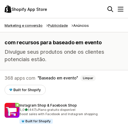
Shopify App Store
Marketing e conversão
Publicidade
Anúncios
com recursos para baseado em evento
Divulgue seus produtos onde os clientes
potenciais estão.
368 apps com
Baseado em evento
Limpar
Built for Shopify
Instagram Shop & Facebook Shop
de 5 estrelas
5,0
(447)
•
Plano gratuito disponível
447 avaliações ao todo
Boost sales with Facebook and Instagram shopping.
Built for Shopify