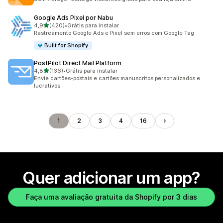
Google Ads Pixel por Nabu
de 5 estrelas
4,9
(420)
•
Grátis para instalar
420 avaliações ao todo
Rastreamento Google Ads e Pixel sem erros com Google Tag
Built for Shopify
PostPilot Direct Mail Platform
de 5 estrelas
4,8
(136)
•
Grátis para instalar
136 avaliações ao todo
Envie cartões-postais e cartões manuscritos personalizados e
lucrativos
1
2
3
4
16
Quer adicionar um app?
Faça uma avaliação gratuita da Shopify por 3 dias