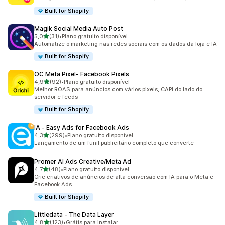
Built for Shopify
Magik Social Media Auto Post
de 5 estrelas
5,0
(31)
•
Plano gratuito disponível
31 avaliações ao todo
Automatize o marketing nas redes sociais com os dados da loja e IA
Built for Shopify
OC Meta Pixel‑ Facebook Pixels
de 5 estrelas
4,9
(92)
•
Plano gratuito disponível
92 avaliações ao todo
Melhor ROAS para anúncios com vários pixels, CAPI do lado do
servidor e feeds
Built for Shopify
IA ‑ Easy Ads for Facebook Ads
de 5 estrelas
4,3
(299)
•
Plano gratuito disponível
299 avaliações ao todo
Lançamento de um funil publicitário completo que converte
Promer AI Ads Creative/Meta Ad
de 5 estrelas
4,7
(48)
•
Plano gratuito disponível
48 avaliações ao todo
Crie criativos de anúncios de alta conversão com IA para o Meta e
Facebook Ads
Built for Shopify
Littledata ‑ The Data Layer
de 5 estrelas
4,8
(123)
•
Grátis para instalar