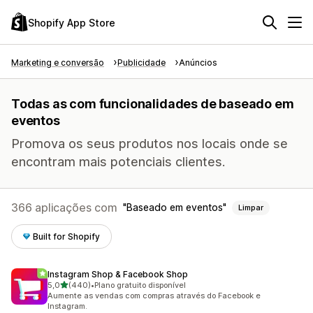
Shopify App Store
Marketing e conversão
Publicidade
Anúncios
Todas as com funcionalidades de baseado em
eventos
Promova os seus produtos nos locais onde se
encontram mais potenciais clientes.
366 aplicações com
Baseado em eventos
Limpar
Built for Shopify
Instagram Shop & Facebook Shop
de 5 estrelas
5,0
(440)
•
Plano gratuito disponível
440 total de avaliações
Aumente as vendas com compras através do Facebook e
Instagram.