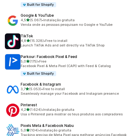
Built for Shopify
Google & YouTube
de 5 estrelas
4,5
(5.067)
•
Instalação gratuita
5067 total de avaliações
Venda onde as pessoas pesquisam no Google e YouTube
TikTok
de 5 estrelas
4,8
(15.328)
•
Free to install
15328 total de avaliações
Launch TikTok Ads and sell directly via TikTok Shop
Parkour: Facebook Pixel & Feed
de 5 estrelas
5,0
(175)
•
Free
175 total de avaliações
Facebook Pixel & Meta Pixel (CAPI) with Feed & Catalog
Built for Shopify
Facebook & Instagram
de 5 estrelas
3,7
(5.053)
•
Free to install
5053 total de avaliações
Seamlessly manage your Facebook and Instagram presence
Pinterest
de 5 estrelas
4,2
(1.624)
•
Instalação gratuita
1624 total de avaliações
Usa o Pinterest para mostrar os teus produtos aos compradores
Pixels Meta & Facebook Nabu
de 5 estrelas
5,0
(104)
•
Instalação gratuita
104 total de avaliações
Tracking preciso de Meta Pixel para melhorar anúncios Facebook