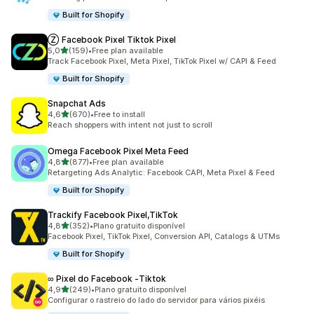
Built for Shopify
Ⓩ Facebook Pixel Tiktok Pixel
de 5 estrelas
5,0
(159)
•
Free plan available
159 total de avaliações
Track Facebook Pixel, Meta Pixel, TikTok Pixel w/ CAPI & Feed
Built for Shopify
Snapchat Ads
de 5 estrelas
4,6
(670)
•
Free to install
670 total de avaliações
Reach shoppers with intent not just to scroll
Omega Facebook Pixel Meta Feed
de 5 estrelas
4,8
(877)
•
Free plan available
877 total de avaliações
Retargeting Ads Analytic: Facebook CAPI, Meta Pixel & Feed
Built for Shopify
Trackify Facebook Pixel,TikTok
de 5 estrelas
4,8
(352)
•
Plano gratuito disponível
352 total de avaliações
Facebook Pixel, TikTok Pixel, Conversion API, Catalogs & UTMs
Built for Shopify
∞ Pixel do Facebook ‑Tiktok
de 5 estrelas
4,9
(249)
•
Plano gratuito disponível
249 total de avaliações
Configurar o rastreio do lado do servidor para vários pixéis