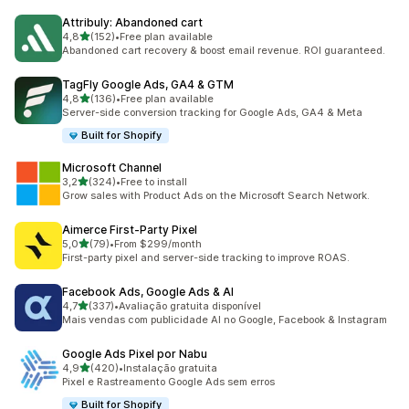
Attribuly: Abandoned cart
de 5 estrelas
4,8
(152)
•
Free plan available
152 total de avaliações
Abandoned cart recovery & boost email revenue. ROI guaranteed.
TagFly Google Ads, GA4 & GTM
de 5 estrelas
4,8
(136)
•
Free plan available
136 total de avaliações
Server-side conversion tracking for Google Ads, GA4 & Meta
Built for Shopify
Microsoft Channel
de 5 estrelas
3,2
(324)
•
Free to install
324 total de avaliações
Grow sales with Product Ads on the Microsoft Search Network.
Aimerce First‑Party Pixel
de 5 estrelas
5,0
(79)
•
From $299/month
79 total de avaliações
First-party pixel and server-side tracking to improve ROAS.
Facebook Ads, Google Ads & AI
de 5 estrelas
4,7
(337)
•
Avaliação gratuita disponível
337 total de avaliações
Mais vendas com publicidade AI no Google, Facebook & Instagram
Google Ads Pixel por Nabu
de 5 estrelas
4,9
(420)
•
Instalação gratuita
420 total de avaliações
Pixel e Rastreamento Google Ads sem erros
Built for Shopify