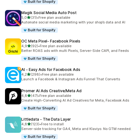
Built for Shopify
Magik Social Media Auto Post
de 5 estrelas
5,0
(31)
•
Free plan available
31 total de avaliações
Automate social media marketing with your shop’s data and AI
Built for Shopify
OC Meta Pixel‑ Facebook Pixels
de 5 estrelas
4,9
(92)
•
Free plan available
92 total de avaliações
Better ROAS ads with multi Pixels, Server-Side CAPI, and Feeds
Built for Shopify
AI ‑ Easy Ads for Facebook Ads
de 5 estrelas
4,2
(298)
•
Free plan available
298 total de avaliações
Launch a Facebook & Instagram Ads Funnel That Converts
Promer AI Ads Creative/Meta Ad
de 5 estrelas
4,8
(47)
•
Free plan available
47 total de avaliações
Create High-Converting AI Ad Creatives for Meta, Facebook Ads
Built for Shopify
Littledata ‑ The Data Layer
de 5 estrelas
4,8
(123)
•
Free to install
123 total de avaliações
Server-side tracking for GA4, Meta and Klaviyo. No GTM needed.
Built for Shopify