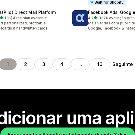
Built for Shopify
stPilot Direct Mail Platform
Facebook Ads, Google
de 5 estrelas
de 5 estrelas
(136)
•
Free plan available
4,7
(337)
•
 total de avaliações
337 total de avaliações
d personalized, profitable
Mais vendas com publicid
tcards & handwritten cards
Google, Facebook & Insta
Seguinte
1
2
3
4
…
16
dicionar uma apl
Experimente a Shopify gratuitamente durante 3 dias