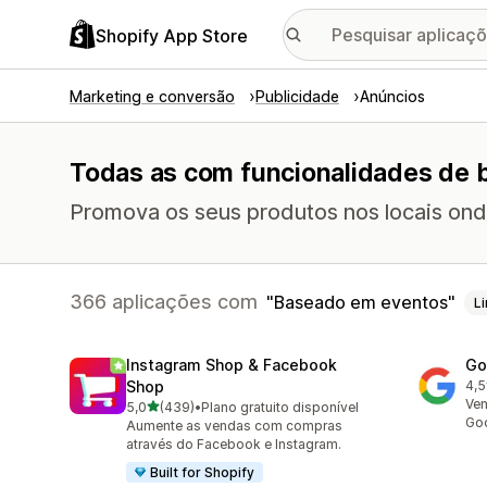
Shopify App Store
Marketing e conversão
Publicidade
Anúncios
Todas as com funcionalidades de
Promova os seus produtos nos locais onde
366 aplicações com
Baseado em eventos
L
Instagram Shop & Facebook
Go
Shop
4,5
506
Ven
de 5 estrelas
5,0
(439)
•
Plano gratuito disponível
439 total de avaliações
Go
Aumente as vendas com compras
através do Facebook e Instagram.
Built for Shopify