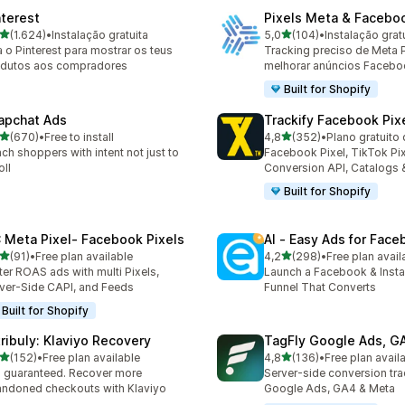
nterest
Pixels Meta & Facebo
de 5 estrelas
de 5 estrelas
(1.624)
•
Instalação gratuita
5,0
(104)
•
Instalação grat
4 total de avaliações
104 total de avaliações
 o Pinterest para mostrar os teus
Tracking preciso de Meta P
odutos aos compradores
melhorar anúncios Facebo
Built for Shopify
apchat Ads
Trackify Facebook Pix
de 5 estrelas
de 5 estrelas
(670)
•
Free to install
4,8
(352)
•
Plano gratuito 
 total de avaliações
352 total de avaliações
ch shoppers with intent not just to
Facebook Pixel, TikTok Pix
oll
Conversion API, Catalogs
Built for Shopify
 Meta Pixel‑ Facebook Pixels
AI ‑ Easy Ads for Fac
de 5 estrelas
de 5 estrelas
(91)
•
Free plan available
4,2
(298)
•
Free plan avail
total de avaliações
298 total de avaliações
ter ROAS ads with multi Pixels,
Launch a Facebook & Inst
ver-Side CAPI, and Feeds
Funnel That Converts
Built for Shopify
tribuly: Klaviyo Recovery
TagFly Google Ads, 
de 5 estrelas
de 5 estrelas
(152)
•
Free plan available
4,8
(136)
•
Free plan avail
 total de avaliações
136 total de avaliações
 guaranteed. Recover more
Server-side conversion tra
ndoned checkouts with Klaviyo
Google Ads, GA4 & Meta