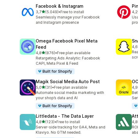
Facebook & Instagram
Pi
de 5 estrelas
3,7
(5.049)
•
Free to install
4,2
5049 total de avaliações
162
Seamlessly manage your Facebook
Usa
and Instagram presence
pr
Omega Facebook Pixel Meta
Sn
Feed
4,6
670
Rea
de 5 estrelas
4,8
(876)
•
Free plan available
876 total de avaliações
scr
Retargeting Ads Analytic: Facebook
CAPI, Meta Pixel & Feed
Built for Shopify
Magik Social Media Auto Post
OC
de 5 estrelas
5,0
(31)
•
Free plan available
4,9
31 total de avaliações
91 
Automate social media marketing with
Bet
your shop’s data and AI
Ser
Built for Shopify
Littledata ‑ The Data Layer
At
de 5 estrelas
4,8
(123)
•
Free to install
4,8
123 total de avaliações
152
Server-side tracking for GA4, Meta and
ROI
Klaviyo. No GTM needed.
aba