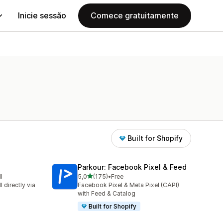
Inicie sessão
Comece gratuitamente
Built for Shopify
Parkour: Facebook Pixel & Feed
de 5 estrelas
l
5,0
(175)
•
Free
175 total de avaliações
 directly via
Facebook Pixel & Meta Pixel (CAPI)
with Feed & Catalog
Built for Shopify