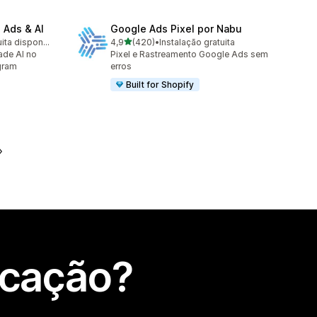
 Ads & AI
Google Ads Pixel por Nabu
de 5 estrelas
Avaliação gratuita disponível
4,9
(420)
•
Instalação gratuita
420 total de avaliações
ade AI no
Pixel e Rastreamento Google Ads sem
gram
erros
Built for Shopify
icação?