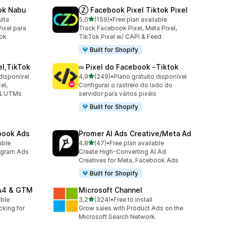
ok Nabu
Ⓩ Facebook Pixel Tiktok Pixel
de 5 estrelas
uita
5,0
(159)
•
Free plan available
159 total de avaliações
ixel para
Track Facebook Pixel, Meta Pixel,
ok
TikTok Pixel w/ CAPI & Feed
Built for Shopify
el,TikTok
∞ Pixel do Facebook ‑Tiktok
de 5 estrelas
disponível
4,9
(249)
•
Plano gratuito disponível
249 total de avaliações
el,
Configurar o rastreio do lado do
 & UTMs
servidor para vários pixéis
Built for Shopify
ebook Ads
Promer AI Ads Creative/Meta Ad
de 5 estrelas
able
4,8
(47)
•
Free plan available
47 total de avaliações
agram Ads
Create High-Converting AI Ad
Creatives for Meta, Facebook Ads
Built for Shopify
GA4 & GTM
Microsoft Channel
de 5 estrelas
able
3,2
(324)
•
Free to install
324 total de avaliações
cking for
Grow sales with Product Ads on the
Microsoft Search Network.