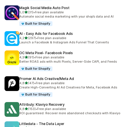
Magik Social Media Auto Post
5 yıldız üzerinden
5,0
(31)
•
Free plan available
toplam 31 değerlendirme
Automate social media marketing with your shop’s data and AI
Built for Shopify
AI ‑ Easy Ads for Facebook Ads
5 yıldız üzerinden
4,2
(297)
•
Free plan available
toplam 297 değerlendirme
Launch a Facebook & Instagram Ads Funnel That Converts
OC Meta Pixel‑ Facebook Pixels
5 yıldız üzerinden
4,9
(91)
•
Free plan available
toplam 91 değerlendirme
Better ROAS ads with multi Pixels, Server-Side CAPI, and Feeds
Built for Shopify
Promer AI Ads Creative/Meta Ad
5 yıldız üzerinden
4,8
(47)
•
Free plan available
toplam 47 değerlendirme
Create High-Converting AI Ad Creatives for Meta, Facebook Ads
Built for Shopify
Attribuly: Klaviyo Recovery
5 yıldız üzerinden
4,8
(153)
•
Free plan available
toplam 153 değerlendirme
ROI guaranteed. Recover more abandoned checkouts with Klaviyo
Littledata ‑ The Data Layer