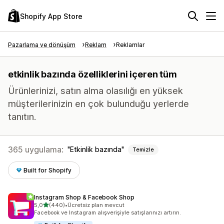
Shopify App Store
Pazarlama ve dönüşüm
Reklam
Reklamlar
etkinlik bazında özelliklerini içeren tüm
Ürünlerinizi, satın alma olasılığı en yüksek
müşterilerinizin en çok bulunduğu yerlerde
tanıtın.
365 uygulama:
Etkinlik bazında
Temizle
Built for Shopify
Instagram Shop & Facebook Shop
5 yıldız üzerinden
5,0
(440)
•
Ücretsiz plan mevcut
toplam 440 değerlendirme
Facebook ve Instagram alışverişiyle satışlarınızı artırın.