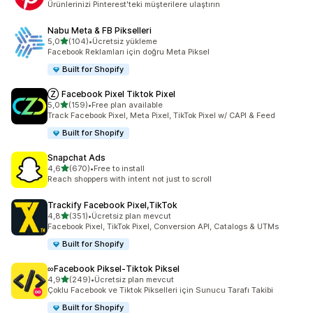
Ürünlerinizi Pinterest'teki müşterilere ulaştırın
Nabu Meta & FB Pikselleri
5 yıldız üzerinden
5,0
(104)
•
Ücretsiz yükleme
toplam 104 değerlendirme
Facebook Reklamları için doğru Meta Piksel
Built for Shopify
Ⓩ Facebook Pixel Tiktok Pixel
5 yıldız üzerinden
5,0
(159)
•
Free plan available
toplam 159 değerlendirme
Track Facebook Pixel, Meta Pixel, TikTok Pixel w/ CAPI & Feed
Built for Shopify
Snapchat Ads
5 yıldız üzerinden
4,6
(670)
•
Free to install
toplam 670 değerlendirme
Reach shoppers with intent not just to scroll
Trackify Facebook Pixel,TikTok
5 yıldız üzerinden
4,8
(351)
•
Ücretsiz plan mevcut
toplam 351 değerlendirme
Facebook Pixel, TikTok Pixel, Conversion API, Catalogs & UTMs
Built for Shopify
∞Facebook Piksel‑Tiktok Piksel
5 yıldız üzerinden
4,9
(249)
•
Ücretsiz plan mevcut
toplam 249 değerlendirme
Çoklu Facebook ve Tiktok Pikselleri için Sunucu Tarafı Takibi
Built for Shopify