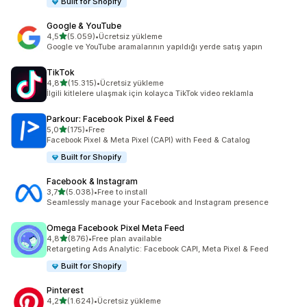
Built for Shopify
Google & YouTube
5 yıldız üzerinden
4,5
(5.059)
•
Ücretsiz yükleme
toplam 5059 değerlendirme
Google ve YouTube aramalarının yapıldığı yerde satış yapın
TikTok
5 yıldız üzerinden
4,8
(15.315)
•
Ücretsiz yükleme
toplam 15315 değerlendirme
İlgili kitlelere ulaşmak için kolayca TikTok video reklamla
Parkour: Facebook Pixel & Feed
5 yıldız üzerinden
5,0
(175)
•
Free
toplam 175 değerlendirme
Facebook Pixel & Meta Pixel (CAPI) with Feed & Catalog
Built for Shopify
Facebook & Instagram
5 yıldız üzerinden
3,7
(5.038)
•
Free to install
toplam 5038 değerlendirme
Seamlessly manage your Facebook and Instagram presence
Omega Facebook Pixel Meta Feed
5 yıldız üzerinden
4,8
(876)
•
Free plan available
toplam 876 değerlendirme
Retargeting Ads Analytic: Facebook CAPI, Meta Pixel & Feed
Built for Shopify
Pinterest
5 yıldız üzerinden
4,2
(1.624)
•
Ücretsiz yükleme
toplam 1624 değerlendirme