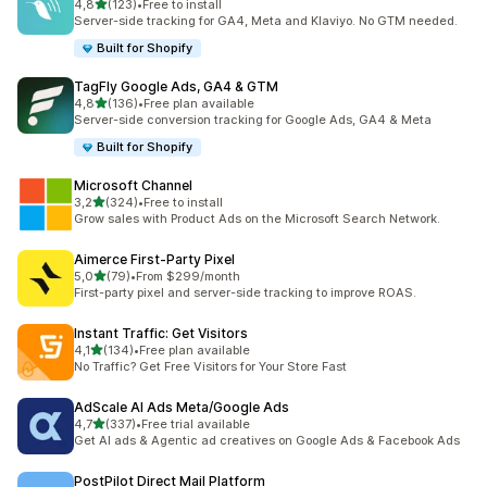
5 yıldız üzerinden
4,8
(123)
•
Free to install
toplam 123 değerlendirme
Server-side tracking for GA4, Meta and Klaviyo. No GTM needed.
Built for Shopify
TagFly Google Ads, GA4 & GTM
5 yıldız üzerinden
4,8
(136)
•
Free plan available
toplam 136 değerlendirme
Server-side conversion tracking for Google Ads, GA4 & Meta
Built for Shopify
Microsoft Channel
5 yıldız üzerinden
3,2
(324)
•
Free to install
toplam 324 değerlendirme
Grow sales with Product Ads on the Microsoft Search Network.
Aimerce First‑Party Pixel
5 yıldız üzerinden
5,0
(79)
•
From $299/month
toplam 79 değerlendirme
First-party pixel and server-side tracking to improve ROAS.
Instant Traffic: Get Visitors
5 yıldız üzerinden
4,1
(134)
•
Free plan available
toplam 134 değerlendirme
No Traffic? Get Free Visitors for Your Store Fast
AdScale AI Ads Meta/Google Ads
5 yıldız üzerinden
4,7
(337)
•
Free trial available
toplam 337 değerlendirme
Get AI ads & Agentic ad creatives on Google Ads & Facebook Ads
PostPilot Direct Mail Platform