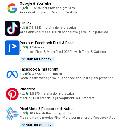
Google & YouTube
stelle su 5
4,5
(5.070)
•
Installazione gratuita
5070 recensioni totali
Accedi al meglio di Google e YouTube
TikTok
stelle su 5
4,8
(15.361)
•
Installazione gratuita
15361 recensioni totali
Crea annunci video TikTok per coinvolgere il tuo pubblico
Parkour: Facebook Pixel & Feed
stelle su 5
5,0
(175)
•
Free
175 recensioni totali
Facebook Pixel & Meta Pixel (CAPI) with Feed & Catalog
Built for Shopify
Facebook & Instagram
stelle su 5
3,7
(5.086)
•
Free to install
5086 recensioni totali
Seamlessly manage your Facebook and Instagram presence
Pinterest
stelle su 5
4,2
(1.627)
•
Installazione gratuita
1627 recensioni totali
Mostra i tuoi prodotti agli acquirenti su Pinterest
Pixel Meta & Facebook di Nabu
stelle su 5
5,0
(104)
•
Installazione gratuita
104 recensioni totali
Tracciamento preciso Pixel Meta per migliorare Facebook Ads
Built for Shopify