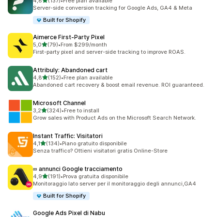
stelle su 5
4,8
(137)
•
Free plan available
137 recensioni totali
Server-side conversion tracking for Google Ads, GA4 & Meta
Built for Shopify
Aimerce First‑Party Pixel
stelle su 5
5,0
(79)
•
From $299/month
79 recensioni totali
First-party pixel and server-side tracking to improve ROAS.
Attribuly: Abandoned cart
stelle su 5
4,8
(152)
•
Free plan available
152 recensioni totali
Abandoned cart recovery & boost email revenue. ROI guaranteed.
Microsoft Channel
stelle su 5
3,2
(324)
•
Free to install
324 recensioni totali
Grow sales with Product Ads on the Microsoft Search Network.
Instant Traffic: Visitatori
stelle su 5
4,1
(134)
•
Piano gratuito disponibile
134 recensioni totali
Senza traffico? Ottieni visitatori gratis Online-Store
∞ annunci Google tracciamento
stelle su 5
4,9
(191)
•
Prova gratuita disponibile
191 recensioni totali
Monitoraggio lato server per il monitoraggio degli annunci,GA4
Built for Shopify
Google Ads Pixel di Nabu