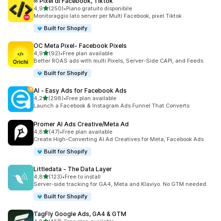
∞ Pixel di Facebook, Tiktok
stelle su 5
4,9
(250)
•
Piano gratuito disponibile
250 recensioni totali
Monitoraggio lato server per Multi Facebook, pixel Tiktok
Built for Shopify
OC Meta Pixel‑ Facebook Pixels
stelle su 5
4,9
(92)
•
Free plan available
92 recensioni totali
Better ROAS ads with multi Pixels, Server-Side CAPI, and Feeds
Built for Shopify
AI ‑ Easy Ads for Facebook Ads
stelle su 5
4,2
(298)
•
Free plan available
298 recensioni totali
Launch a Facebook & Instagram Ads Funnel That Converts
Promer AI Ads Creative/Meta Ad
stelle su 5
4,8
(47)
•
Free plan available
47 recensioni totali
Create High-Converting AI Ad Creatives for Meta, Facebook Ads
Built for Shopify
Littledata ‑ The Data Layer
stelle su 5
4,8
(123)
•
Free to install
123 recensioni totali
Server-side tracking for GA4, Meta and Klaviyo. No GTM needed.
Built for Shopify
TagFly Google Ads, GA4 & GTM