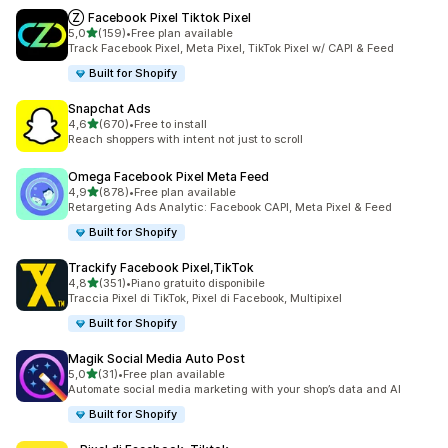
Ⓩ Facebook Pixel Tiktok Pixel
stelle su 5
5,0
(159)
•
Free plan available
159 recensioni totali
Track Facebook Pixel, Meta Pixel, TikTok Pixel w/ CAPI & Feed
Built for Shopify
Snapchat Ads
stelle su 5
4,6
(670)
•
Free to install
670 recensioni totali
Reach shoppers with intent not just to scroll
Omega Facebook Pixel Meta Feed
stelle su 5
4,9
(878)
•
Free plan available
878 recensioni totali
Retargeting Ads Analytic: Facebook CAPI, Meta Pixel & Feed
Built for Shopify
Trackify Facebook Pixel,TikTok
stelle su 5
4,8
(351)
•
Piano gratuito disponibile
351 recensioni totali
Traccia Pixel di TikTok, Pixel di Facebook, Multipixel
Built for Shopify
Magik Social Media Auto Post
stelle su 5
5,0
(31)
•
Free plan available
31 recensioni totali
Automate social media marketing with your shop’s data and AI
Built for Shopify