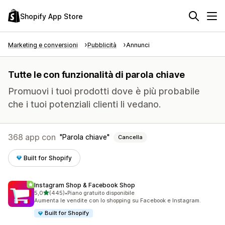
Shopify App Store
Marketing e conversioni
Pubblicità
Annunci
Tutte le con funzionalità di parola chiave
Promuovi i tuoi prodotti dove è più probabile
che i tuoi potenziali clienti li vedano.
368 app con
Parola chiave
Cancella
Built for Shopify
Instagram Shop & Facebook Shop
stelle su 5
5,0
(445)
•
Piano gratuito disponibile
445 recensioni totali
Aumenta le vendite con lo shopping su Facebook e Instagram.
Built for Shopify