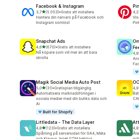
Facebook & Instagram
Pi
av 5 stjärnor
3,7
(5 053)
•
Gratis att installera
4,2
5053 recensioner totalt
162
Hantera din närvaro på Facebook och
Vis
Instagram sömlöst
Pin
Snapchat Ads
Om
av 5 stjärnor
4,6
(670)
•
Gratis att installera
Fe
670 recensioner totalt
Nå köpare som vill mer än att bara
4,8
877
skrolla
Ana
Fac
Magik Social Media Auto Post
OC
av 5 stjärnor
5,0
(31)
•
Gratisplan tillgänglig
4,9
31 recensioner totalt
92 
Automatisera marknadsföringen i
Bät
sociala medier med din butiks data och
CAP
AI
Built for Shopify
Littledata ‑ The Data Layer
At
av 5 stjärnor
4,8
(123)
•
Gratis att installera
4,8
123 recensioner totalt
152
Spårning på serversidan för GA4, Meta
Åte
och Klaviyo. Inget GTM behövs.
och