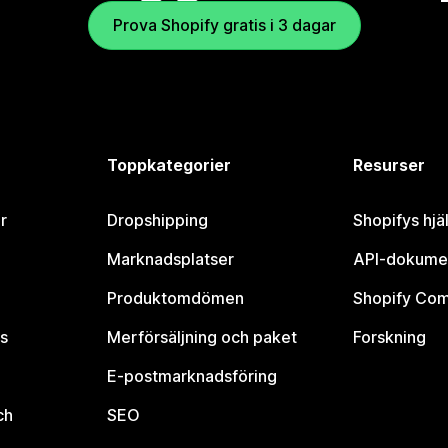
Prova Shopify gratis i 3 dagar
Toppkategorier
Resurser
r
Dropshipping
Shopifys hjä
Marknadsplatser
API-dokume
Produktomdömen
Shopify Co
s
Merförsäljning och paket
Forskning
E-postmarknadsföring
ch
SEO