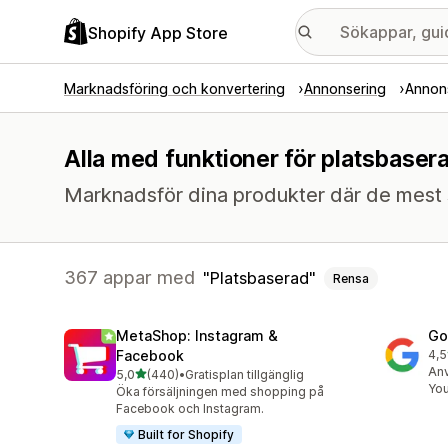
Shopify App Store
Marknadsföring och konvertering
Annonsering
Annon
Alla med funktioner för platsbaser
Marknadsför dina produkter där de mest 
367 appar med
Platsbaserad
Rensa
MetaShop: Instagram &
Go
Facebook
4,5
506
Anv
av 5 stjärnor
5,0
(440)
•
Gratisplan tillgänglig
440 recensioner totalt
Yo
Öka försäljningen med shopping på
Facebook och Instagram.
Built for Shopify