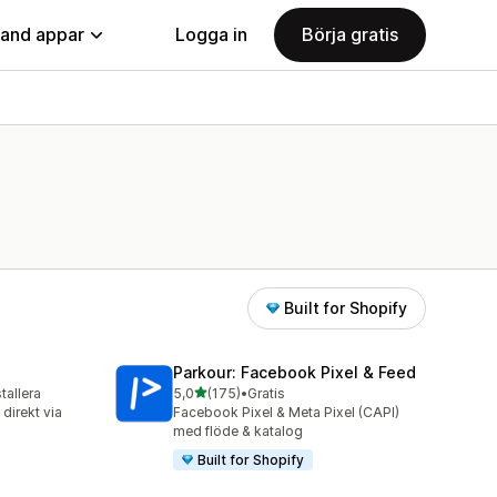
land appar
Logga in
Börja gratis
Built for Shopify
Parkour: Facebook Pixel & Feed
av 5 stjärnor
stallera
5,0
(175)
•
Gratis
175 recensioner totalt
direkt via
Facebook Pixel & Meta Pixel (CAPI)
med flöde & katalog
Built for Shopify