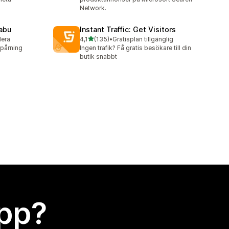
Network.
Nabu
Instant Traffic: Get Visitors
av 5 stjärnor
lera
4,1
(135)
•
Gratisplan tillgänglig
135 recensioner totalt
spårning
Ingen trafik? Få gratis besökare till din
butik snabbt
app?