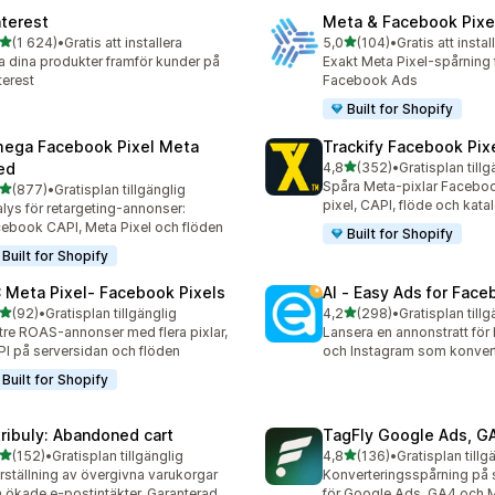
nterest
Meta & Facebook Pixe
av 5 stjärnor
av 5 stjärnor
(1 624)
•
Gratis att installera
5,0
(104)
•
Gratis att instal
4 recensioner totalt
104 recensioner totalt
a dina produkter framför kunder på
Exakt Meta Pixel-spårning f
terest
Facebook Ads
Built for Shopify
ega Facebook Pixel Meta
Trackify Facebook Pix
av 5 stjärnor
ed
4,8
(352)
•
Gratisplan tillg
352 recensioner totalt
Spåra Meta-pixlar Faceboo
av 5 stjärnor
(877)
•
Gratisplan tillgänglig
 recensioner totalt
pixel, CAPI, flöde och kata
lys för retargeting-annonser:
ebook CAPI, Meta Pixel och flöden
Built for Shopify
Built for Shopify
 Meta Pixel‑ Facebook Pixels
AI ‑ Easy Ads for Fac
av 5 stjärnor
av 5 stjärnor
(92)
•
Gratisplan tillgänglig
4,2
(298)
•
Gratisplan tillg
recensioner totalt
298 recensioner totalt
tre ROAS-annonser med flera pixlar,
Lansera en annonstratt fö
I på serversidan och flöden
och Instagram som konver
Built for Shopify
tribuly: Abandoned cart
TagFly Google Ads, 
av 5 stjärnor
av 5 stjärnor
(152)
•
Gratisplan tillgänglig
4,8
(136)
•
Gratisplan tillg
 recensioner totalt
136 recensioner totalt
rställning av övergivna varukorgar
Konverteringsspårning på 
 ökade e-postintäkter. Garanterad
för Google Ads, GA4 och 