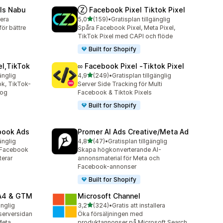
ls Nabu
Ⓩ Facebook Pixel Tiktok Pixel
av 5 stjärnor
lera
5,0
(159)
•
Gratisplan tillgänglig
159 recensioner totalt
ör bättre
Spåra Facebook Pixel, Meta Pixel,
TikTok Pixel med CAPI och flöde
Built for Shopify
el,TikTok
∞ Facebook Pixel ‑Tiktok Pixel
av 5 stjärnor
änglig
4,9
(249)
•
Gratisplan tillgänglig
249 recensioner totalt
k, TikTok-
Server Side Tracking för Multi
log
Facebook & Tiktok Pixels
Built for Shopify
ebook Ads
Promer AI Ads Creative/Meta Ad
av 5 stjärnor
änglig
4,8
(47)
•
Gratisplan tillgänglig
47 recensioner totalt
r Facebook
Skapa högkonverterande AI-
terar
annonsmaterial för Meta och
Facebook-annonser
Built for Shopify
GA4 & GTM
Microsoft Channel
av 5 stjärnor
änglig
3,2
(324)
•
Gratis att installera
324 recensioner totalt
serversidan
Öka försäljningen med
Meta
produktannonser på Microsoft Search