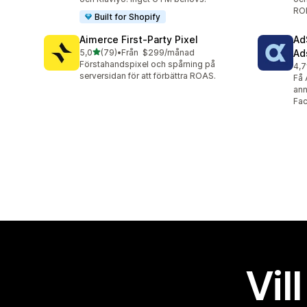
ROI
Built for Shopify
Aimerce First‑Party Pixel
Ad
av 5 stjärnor
5,0
(79)
•
Från $299/månad
Ad
79 recensioner totalt
Förstahandspixel och spårning på
4,7
337
serversidan för att förbättra ROAS.
Få 
ann
Fa
Vil