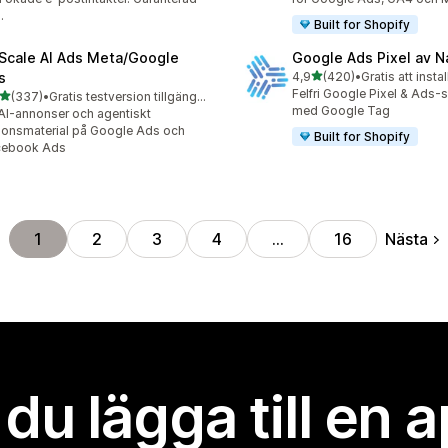
.
Built for Shopify
Scale AI Ads Meta/Google
Google Ads Pixel av 
av 5 stjärnor
s
4,9
(420)
•
Gratis att instal
420 recensioner totalt
Felfri Google Pixel & Ads-
av 5 stjärnor
(337)
•
Gratis testversion tillgänglig
 recensioner totalt
med Google Tag
AI-annonser och agentiskt
onsmaterial på Google Ads och
Built for Shopify
cebook Ads
Nästa
1
2
3
4
…
16
l du lägga till en 