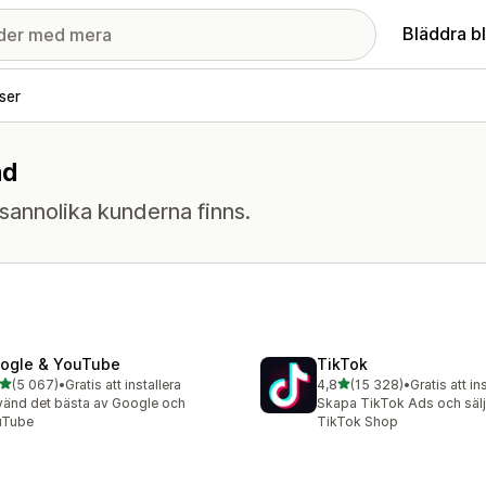
Bläddra b
ser
ad
sannolika kunderna finns.
ogle & YouTube
TikTok
av 5 stjärnor
av 5 stjärnor
(5 067)
•
Gratis att installera
4,8
(15 328)
•
Gratis att in
7 recensioner totalt
15328 recensioner totalt
änd det bästa av Google och
Skapa TikTok Ads och sälj 
uTube
TikTok Shop