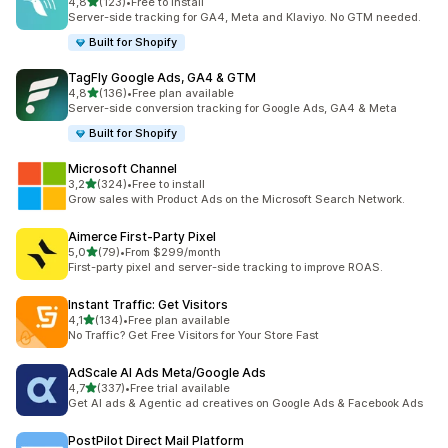
na 5 gwiazdek
4,8
(123)
•
Free to install
Łączna liczba recenzji: 123
Server-side tracking for GA4, Meta and Klaviyo. No GTM needed.
Built for Shopify
TagFly Google Ads, GA4 & GTM
na 5 gwiazdek
4,8
(136)
•
Free plan available
Łączna liczba recenzji: 136
Server-side conversion tracking for Google Ads, GA4 & Meta
Built for Shopify
Microsoft Channel
na 5 gwiazdek
3,2
(324)
•
Free to install
Łączna liczba recenzji: 324
Grow sales with Product Ads on the Microsoft Search Network.
Aimerce First‑Party Pixel
na 5 gwiazdek
5,0
(79)
•
From $299/month
Łączna liczba recenzji: 79
First-party pixel and server-side tracking to improve ROAS.
Instant Traffic: Get Visitors
na 5 gwiazdek
4,1
(134)
•
Free plan available
Łączna liczba recenzji: 134
No Traffic? Get Free Visitors for Your Store Fast
AdScale AI Ads Meta/Google Ads
na 5 gwiazdek
4,7
(337)
•
Free trial available
Łączna liczba recenzji: 337
Get AI ads & Agentic ad creatives on Google Ads & Facebook Ads
PostPilot Direct Mail Platform