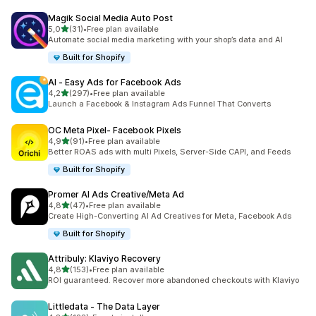
Magik Social Media Auto Post
na 5 gwiazdek
5,0
(31)
•
Free plan available
Łączna liczba recenzji: 31
Automate social media marketing with your shop’s data and AI
Built for Shopify
AI ‑ Easy Ads for Facebook Ads
na 5 gwiazdek
4,2
(297)
•
Free plan available
Łączna liczba recenzji: 297
Launch a Facebook & Instagram Ads Funnel That Converts
OC Meta Pixel‑ Facebook Pixels
na 5 gwiazdek
4,9
(91)
•
Free plan available
Łączna liczba recenzji: 91
Better ROAS ads with multi Pixels, Server-Side CAPI, and Feeds
Built for Shopify
Promer AI Ads Creative/Meta Ad
na 5 gwiazdek
4,8
(47)
•
Free plan available
Łączna liczba recenzji: 47
Create High-Converting AI Ad Creatives for Meta, Facebook Ads
Built for Shopify
Attribuly: Klaviyo Recovery
na 5 gwiazdek
4,8
(153)
•
Free plan available
Łączna liczba recenzji: 153
ROI guaranteed. Recover more abandoned checkouts with Klaviyo
Littledata ‑ The Data Layer