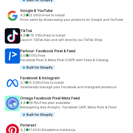
Built for Shopify
Google & YouTube
na 5 gwiazdek
4,5
(5 060)
•
Free to install
Łączna liczba recenzji: 5060
Drive sales by showcasing your products on Google and YouTube
TikTok
na 5 gwiazdek
4,8
(15 316)
•
Free to install
Łączna liczba recenzji: 15316
Launch TikTok Ads and sell directly via TikTok Shop
Parkour: Facebook Pixel & Feed
na 5 gwiazdek
5,0
(175)
•
Free
Łączna liczba recenzji: 175
Facebook Pixel & Meta Pixel (CAPI) with Feed & Catalog
Built for Shopify
Facebook & Instagram
na 5 gwiazdek
3,7
(5 039)
•
Free to install
Łączna liczba recenzji: 5039
Seamlessly manage your Facebook and Instagram presence
Omega Facebook Pixel Meta Feed
na 5 gwiazdek
4,8
(876)
•
Free plan available
Łączna liczba recenzji: 876
Retargeting Ads Analytic: Facebook CAPI, Meta Pixel & Feed
Built for Shopify
Pinterest
na 5 gwiazdek
4,2
(1 624)
•
Bezpłatna instalacja
Łączna liczba recenzji: 1624