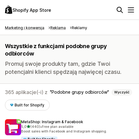
Shopify App Store
Marketing i konwersja
Reklama
Reklamy
Wszystkie z funkcjami podobne grupy
odbiorców
Promuj swoje produkty tam, gdzie Twoi
potencjalni klienci spędzają najwięcej czasu.
365 aplikacje(-i) z
Podobne grupy odbiorców
Wyczyść
Built for Shopify
MetaShop: Instagram & Facebook
na 5 gwiazdek
5,0
(440)
•
Free plan available
Łączna liczba recenzji: 440
Boost sales with Facebook and Instagram shopping.