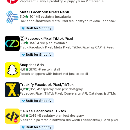
Zaprezentuj swoje produkty kupującym na Pintereście
Meta i Facebook Pixels Nabu
na 5 gwiazdek
5,0
(104)
•
Bezpłatna instalacja
Łączna liczba recenzji: 104
Dokładne śledzenie Meta Pixel dla lepszych reklam Facebook
Built for Shopify
Ⓩ Facebook Pixel Tiktok Pixel
na 5 gwiazdek
5,0
(159)
•
Free plan available
Łączna liczba recenzji: 159
Track Facebook Pixel, Meta Pixel, TikTok Pixel w/ CAPI & Feed
Built for Shopify
Snapchat Ads
na 5 gwiazdek
4,6
(670)
•
Free to install
Łączna liczba recenzji: 670
Reach shoppers with intent not just to scroll
Trackify Facebook Pixel,TikTok
na 5 gwiazdek
4,8
(351)
•
Bezpłatny plan jest dostępny
Łączna liczba recenzji: 351
Facebook Pixel, TikTok Pixel, Conversion API, Catalogs & UTMs
Built for Shopify
∞ Piksel Facebooka, Tiktok
na 5 gwiazdek
4,9
(249)
•
Bezpłatny plan jest dostępny
Łączna liczba recenzji: 249
Śledzenie po stronie serwera dla wielu Facebooków,Tiktok pixel
Built for Shopify