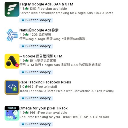
TagFly Google Ads, GA4 & GTM
滿分 5 顆星
4.8
(136)
•
Free plan available
共有 136 則評價
Server-side conversion tracking for Google Ads, GA4 & Meta
Built for Shopify
Nabu的Google Ads像素
滿分 5 顆星
4.9
(420)
•
免費安裝
共有 420 則評價
使用Google Tag的無錯Google像素與Ads追蹤
Built for Shopify
∞ Google 廣告追蹤和 GTM
滿分 5 顆星
4.9
(191)
•
提供免費試用
共有 191 則評價
使用 GTM 進行 Google Ads 追蹤和 GA4 的伺服器端追蹤
Built for Shopify
Rapi Tracking Facebook Pixels
滿分 5 顆星
5.0
(62)
•
Free to install
共有 62 則評價
Track Facebook & Meta Pixels with Conversion API (ex Pixelio)
Built for Shopify
Omega for your pixel TikTok
滿分 5 顆星
4.9
(146)
•
Free plan available
共有 146 則評價
Real-time tracking for your TikTok Pixel, E-API & TikTok Ads
Built for Shopify