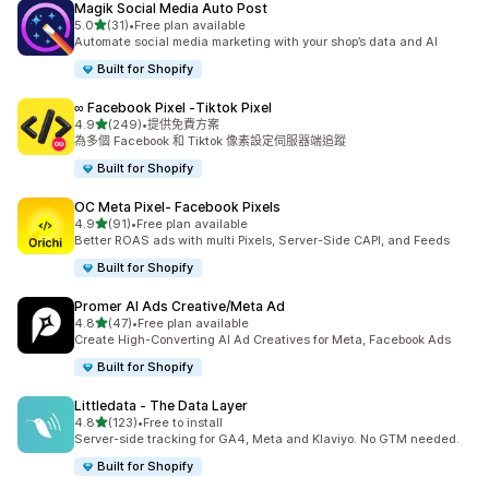
Magik Social Media Auto Post
滿分 5 顆星
5.0
(31)
•
Free plan available
共有 31 則評價
Automate social media marketing with your shop’s data and AI
Built for Shopify
∞ Facebook Pixel ‑Tiktok Pixel
滿分 5 顆星
4.9
(249)
•
提供免費方案
共有 249 則評價
為多個 Facebook 和 Tiktok 像素設定伺服器端追蹤
Built for Shopify
OC Meta Pixel‑ Facebook Pixels
滿分 5 顆星
4.9
(91)
•
Free plan available
共有 91 則評價
Better ROAS ads with multi Pixels, Server-Side CAPI, and Feeds
Built for Shopify
Promer AI Ads Creative/Meta Ad
滿分 5 顆星
4.8
(47)
•
Free plan available
共有 47 則評價
Create High-Converting AI Ad Creatives for Meta, Facebook Ads
Built for Shopify
Littledata ‑ The Data Layer
滿分 5 顆星
4.8
(123)
•
Free to install
共有 123 則評價
Server-side tracking for GA4, Meta and Klaviyo. No GTM needed.
Built for Shopify