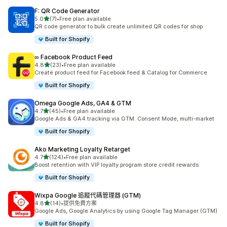
F: QR Code Generator
滿分 5 顆星
5.0
(7)
•
Free plan available
共有 7 則評價
QR code generator to bulk create unlimited QR codes for shop
Built for Shopify
∞ Facebook Product Feed
滿分 5 顆星
4.8
(23)
•
Free plan available
共有 23 則評價
Create product feed for Facebook feed & Catalog for Commerce
Built for Shopify
Omega Google Ads, GA4 & GTM
滿分 5 顆星
4.7
(45)
•
Free plan available
共有 45 則評價
Google Ads & GA4 tracking via GTM. Consent Mode, multi-market
Built for Shopify
Ako Marketing Loyalty Retarget
滿分 5 顆星
4.7
(124)
•
Free plan available
共有 124 則評價
Boost retention with VIP loyalty program store credit rewards
Built for Shopify
Wixpa Google 追蹤代碼管理器 (GTM)
滿分 5 顆星
4.8
(14)
•
提供免費方案
共有 14 則評價
Google Ads, Google Analytics by using Google Tag Manager (GTM)
Built for Shopify