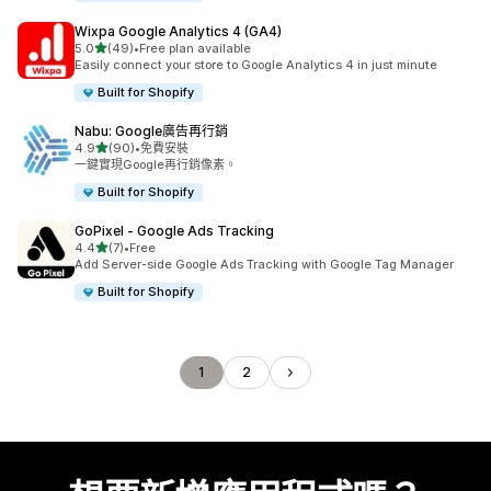
Wixpa Google Analytics 4 (GA4)
滿分 5 顆星
5.0
(49)
•
Free plan available
共有 49 則評價
Easily connect your store to Google Analytics 4 in just minute
Built for Shopify
Nabu: Google廣告再行銷
滿分 5 顆星
4.9
(90)
•
免費安裝
共有 90 則評價
一鍵實現Google再行銷像素。
Built for Shopify
GoPixel ‑ Google Ads Tracking
滿分 5 顆星
4.4
(7)
•
Free
共有 7 則評價
Add Server-side Google Ads Tracking with Google Tag Manager
Built for Shopify
1
2