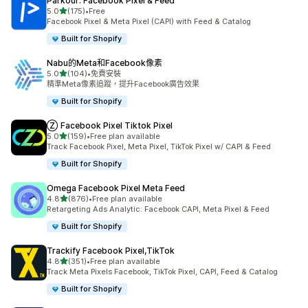
Parkour: Facebook Pixel & Feed
滿分 5 顆星
5.0
(175)
•
Free
共有 175 則評價
Facebook Pixel & Meta Pixel (CAPI) with Feed & Catalog
Built for Shopify
Nabu的Meta和Facebook像素
滿分 5 顆星
5.0
(104)
•
免費安裝
共有 104 則評價
精準Meta像素追蹤，提升Facebook廣告效果
Built for Shopify
Ⓩ Facebook Pixel Tiktok Pixel
滿分 5 顆星
5.0
(159)
•
Free plan available
共有 159 則評價
Track Facebook Pixel, Meta Pixel, TikTok Pixel w/ CAPI & Feed
Built for Shopify
Omega Facebook Pixel Meta Feed
滿分 5 顆星
4.8
(876)
•
Free plan available
共有 876 則評價
Retargeting Ads Analytic: Facebook CAPI, Meta Pixel & Feed
Built for Shopify
Trackify Facebook Pixel,TikTok
滿分 5 顆星
4.8
(351)
•
Free plan available
共有 351 則評價
Track Meta Pixels Facebook, TikTok Pixel, CAPI, Feed & Catalog
Built for Shopify