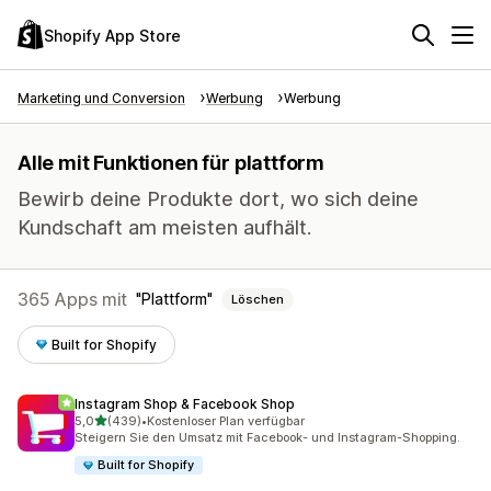
Shopify App Store
Marketing und Conversion
Werbung
Werbung
Alle mit Funktionen für plattform
Bewirb deine Produkte dort, wo sich deine
Kundschaft am meisten aufhält.
365 Apps mit
Plattform
Löschen
Built for Shopify
Instagram Shop & Facebook Shop
von 5 Sternen
5,0
(439)
•
Kostenloser Plan verfügbar
439 Rezensionen insgesamt
Steigern Sie den Umsatz mit Facebook- und Instagram-Shopping.
Built for Shopify