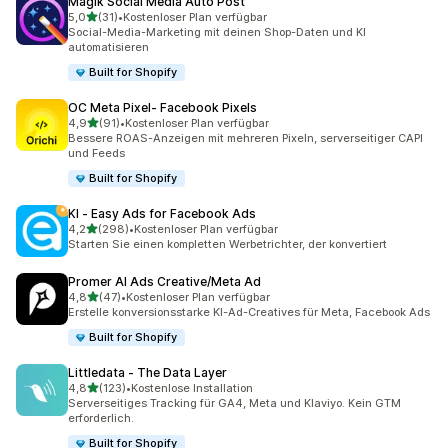
Magik Social Media Auto Post
von 5 Sternen
5,0
(31)
•
Kostenloser Plan verfügbar
31 Rezensionen insgesamt
Social-Media-Marketing mit deinen Shop-Daten und KI
automatisieren
Built for Shopify
OC Meta Pixel‑ Facebook Pixels
von 5 Sternen
4,9
(91)
•
Kostenloser Plan verfügbar
91 Rezensionen insgesamt
Bessere ROAS-Anzeigen mit mehreren Pixeln, serverseitiger CAPI
und Feeds
Built for Shopify
KI ‑ Easy Ads for Facebook Ads
von 5 Sternen
4,2
(298)
•
Kostenloser Plan verfügbar
298 Rezensionen insgesamt
Starten Sie einen kompletten Werbetrichter, der konvertiert
Promer AI Ads Creative/Meta Ad
von 5 Sternen
4,8
(47)
•
Kostenloser Plan verfügbar
47 Rezensionen insgesamt
Erstelle konversionsstarke KI-Ad-Creatives für Meta, Facebook Ads
Built for Shopify
Littledata ‑ The Data Layer
von 5 Sternen
4,8
(123)
•
Kostenlose Installation
123 Rezensionen insgesamt
Serverseitiges Tracking für GA4, Meta und Klaviyo. Kein GTM
erforderlich.
Built for Shopify