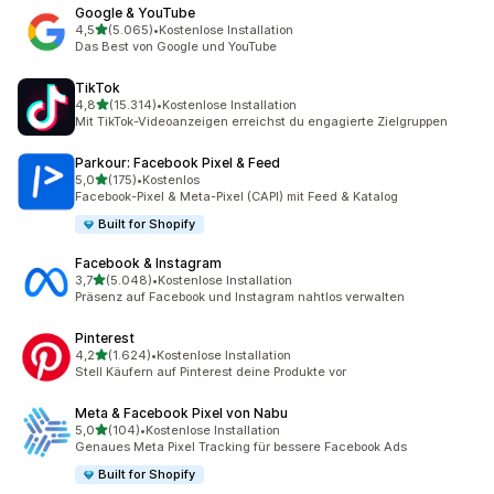
Google & YouTube
von 5 Sternen
4,5
(5.065)
•
Kostenlose Installation
5065 Rezensionen insgesamt
Das Best von Google und YouTube
TikTok
von 5 Sternen
4,8
(15.314)
•
Kostenlose Installation
15314 Rezensionen insgesamt
Mit TikTok-Videoanzeigen erreichst du engagierte Zielgruppen
Parkour: Facebook Pixel & Feed
von 5 Sternen
5,0
(175)
•
Kostenlos
175 Rezensionen insgesamt
Facebook-Pixel & Meta-Pixel (CAPI) mit Feed & Katalog
Built for Shopify
Facebook & Instagram
von 5 Sternen
3,7
(5.048)
•
Kostenlose Installation
5048 Rezensionen insgesamt
Präsenz auf Facebook und Instagram nahtlos verwalten
Pinterest
von 5 Sternen
4,2
(1.624)
•
Kostenlose Installation
1624 Rezensionen insgesamt
Stell Käufern auf Pinterest deine Produkte vor
Meta & Facebook Pixel von Nabu
von 5 Sternen
5,0
(104)
•
Kostenlose Installation
104 Rezensionen insgesamt
Genaues Meta Pixel Tracking für bessere Facebook Ads
Built for Shopify