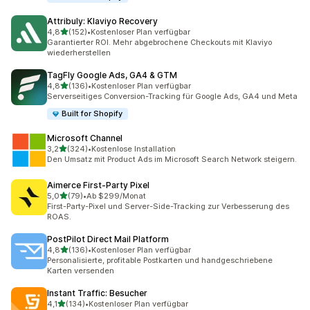
Attribuly: Klaviyo Recovery
von 5 Sternen
4,8
(152)
•
Kostenloser Plan verfügbar
152 Rezensionen insgesamt
Garantierter ROI. Mehr abgebrochene Checkouts mit Klaviyo
wiederherstellen
TagFly Google Ads, GA4 & GTM
von 5 Sternen
4,8
(136)
•
Kostenloser Plan verfügbar
136 Rezensionen insgesamt
Serverseitiges Conversion-Tracking für Google Ads, GA4 und Meta
Built for Shopify
Microsoft Channel
von 5 Sternen
3,2
(324)
•
Kostenlose Installation
324 Rezensionen insgesamt
Den Umsatz mit Product Ads im Microsoft Search Network steigern.
Aimerce First‑Party Pixel
von 5 Sternen
5,0
(79)
•
Ab $299/Monat
79 Rezensionen insgesamt
First-Party-Pixel und Server-Side-Tracking zur Verbesserung des
ROAS.
PostPilot Direct Mail Platform
von 5 Sternen
4,8
(136)
•
Kostenloser Plan verfügbar
136 Rezensionen insgesamt
Personalisierte, profitable Postkarten und handgeschriebene
Karten versenden
Instant Traffic: Besucher
von 5 Sternen
4,1
(134)
•
Kostenloser Plan verfügbar
134 Rezensionen insgesamt