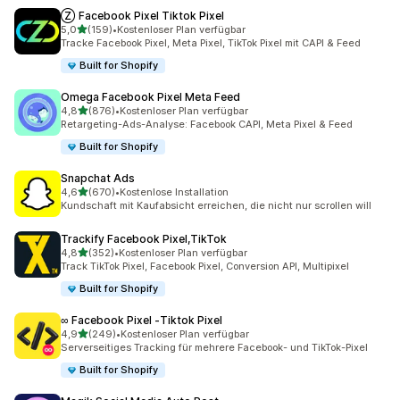
Ⓩ Facebook Pixel Tiktok Pixel
von 5 Sternen
5,0
(159)
•
Kostenloser Plan verfügbar
159 Rezensionen insgesamt
Tracke Facebook Pixel, Meta Pixel, TikTok Pixel mit CAPI & Feed
Built for Shopify
Omega Facebook Pixel Meta Feed
von 5 Sternen
4,8
(876)
•
Kostenloser Plan verfügbar
876 Rezensionen insgesamt
Retargeting-Ads-Analyse: Facebook CAPI, Meta Pixel & Feed
Built for Shopify
Snapchat Ads
von 5 Sternen
4,6
(670)
•
Kostenlose Installation
670 Rezensionen insgesamt
Kundschaft mit Kaufabsicht erreichen, die nicht nur scrollen will
Trackify Facebook Pixel,TikTok
von 5 Sternen
4,8
(352)
•
Kostenloser Plan verfügbar
352 Rezensionen insgesamt
Track TikTok Pixel, Facebook Pixel, Conversion API, Multipixel
Built for Shopify
∞ Facebook Pixel ‑Tiktok Pixel
von 5 Sternen
4,9
(249)
•
Kostenloser Plan verfügbar
249 Rezensionen insgesamt
Serverseitiges Tracking für mehrere Facebook- und TikTok-Pixel
Built for Shopify