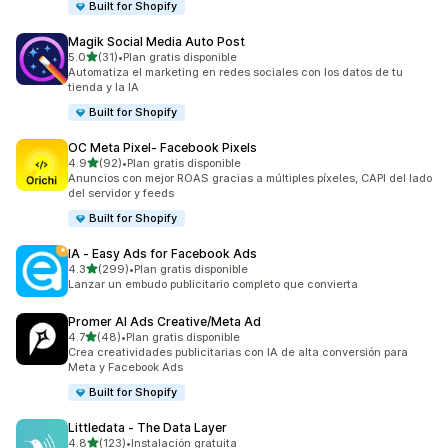
Built for Shopify
Magik Social Media Auto Post
de 5 estrellas
5.0
(31)
•
Plan gratis disponible
31 reseñas en total
Automatiza el marketing en redes sociales con los datos de tu
tienda y la IA
Built for Shopify
OC Meta Pixel‑ Facebook Pixels
de 5 estrellas
4.9
(92)
•
Plan gratis disponible
92 reseñas en total
Anuncios con mejor ROAS gracias a múltiples píxeles, CAPI del lado
del servidor y feeds
Built for Shopify
IA ‑ Easy Ads for Facebook Ads
de 5 estrellas
4.3
(299)
•
Plan gratis disponible
299 reseñas en total
Lanzar un embudo publicitario completo que convierta
Promer AI Ads Creative/Meta Ad
de 5 estrellas
4.7
(48)
•
Plan gratis disponible
48 reseñas en total
Crea creatividades publicitarias con IA de alta conversión para
Meta y Facebook Ads
Built for Shopify
Littledata ‑ The Data Layer
de 5 estrellas
4.8
(123)
•
Instalación gratuita