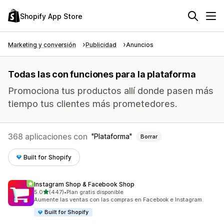
Shopify App Store
Marketing y conversión
Publicidad
Anuncios
Todas las con funciones para la plataforma
Promociona tus productos allí donde pasen más
tiempo tus clientes más prometedores.
368 aplicaciones con
Plataforma
Borrar
Built for Shopify
Instagram Shop & Facebook Shop
de 5 estrellas
5.0
(447)
•
Plan gratis disponible
447 reseñas en total
Aumente las ventas con las compras en Facebook e Instagram.
Built for Shopify