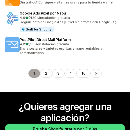
Sin tráfico? Consigue visitantes gratis para tu tienda online
Google Ads Pixel por Nabu
de 5 estrellas
4.9
(420)
•
Instalación gratuita
420 reseñas en total
Seguimiento de Google Ads y Pixel sin errores con Google Tag
Built for Shopify
PostPilot Direct Mail Platform
de 5 estrellas
4.8
(136)
•
Instalación gratuita
136 reseñas en total
Envía postales y tarjetas escritas a mano rentables y
personalizadas
1
2
3
4
16
¿Quieres agregar una
aplicación?
Prueba Shopify gratis por 3 días