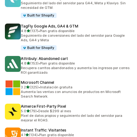
123 reseñas en total
Seguimiento del lado del servidor para GA4, Meta y Klaviyo. Sin
necesidad de GTM.
Built for Shopify
TagFly Google Ads, GA4 & GTM
de 5 estrellas
4.8
(137)
•
Plan gratis disponible
137 reseñas en total
Seguimiento de conversiones del lado del servidor para Google
Ads, GA4 y Meta
Built for Shopify
Attribuly: Abandoned cart
de 5 estrellas
4.8
(153)
•
Plan gratis disponible
153 reseñas en total
Recupera carritos abandonados y aumenta los ingresos por correo.
ROI garantizado.
Microsoft Channel
de 5 estrellas
3.2
(325)
•
Instalación gratuita
325 reseñas en total
Aumenta las ventas con anuncios de productos en Microsoft
Search Network.
Aimerce First‑Party Pixel
de 5 estrellas
5.0
(79)
•
Desde $299 al mes
79 reseñas en total
Píxel de datos propios y seguimiento del lado del servidor para
mejorar el ROAS.
Instant Traffic: Visitantes
de 5 estrellas
4.1
(134)
•
Plan gratis disponible
134 reseñas en total