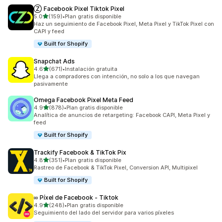
Ⓩ Facebook Pixel Tiktok Pixel
de 5 estrellas
5.0
(159)
•
Plan gratis disponible
159 reseñas en total
Haz un seguimiento de Facebook Pixel, Meta Pixel y TikTok Pixel con
CAPI y feed
Built for Shopify
Snapchat Ads
de 5 estrellas
4.6
(671)
•
Instalación gratuita
671 reseñas en total
Llega a compradores con intención, no solo a los que navegan
pasivamente
Omega Facebook Pixel Meta Feed
de 5 estrellas
4.9
(878)
•
Plan gratis disponible
878 reseñas en total
Analítica de anuncios de retargeting: Facebook CAPI, Meta Pixel y
feed
Built for Shopify
Trackify Facebook & TikTok Pix
de 5 estrellas
4.8
(351)
•
Plan gratis disponible
351 reseñas en total
Rastreo de Facebook & TikTok Pixel, Conversion API, Multipixel
Built for Shopify
∞ Píxel de Facebook ‑ Tiktok
de 5 estrellas
4.9
(248)
•
Plan gratis disponible
248 reseñas en total
Seguimiento del lado del servidor para varios píxeles