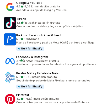
Google & YouTube
de 5 estrellas
4.5
(5,069)
•
Instalación gratuita
5069 reseñas en total
Accede a lo mejor de Google y YouTube
TikTok
de 5 estrellas
4.8
(15,361)
•
Instalación gratuita
15361 reseñas en total
Crea anuncios de vídeo y llega a un público objetivo
Parkour: Facebook Pixel & Feed
de 5 estrellas
5.0
(176)
•
Gratis
176 reseñas en total
Píxel de Facebook y píxel de Meta (CAPI) con feed y catálogo
Built for Shopify
Facebook & Instagram
de 5 estrellas
3.7
(5,092)
•
Instalación gratuita
5092 reseñas en total
Gestiona tu presencia en Facebook e Instagram sin problemas
Píxeles Meta y Facebook Nabu
de 5 estrellas
5.0
(104)
•
Instalación gratuita
104 reseñas en total
Seguimiento preciso de Meta Pixel para mejorar anuncios
Built for Shopify
Pinterest
de 5 estrellas
4.2
(1,627)
•
Instalación gratuita
1627 reseñas en total
Comparte tus productos con los compradores de Pinterest