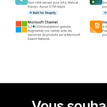
123 avis au total
137
Suivi côté serveur pour GA4, Meta et
Sui
Klaviyo. Aucun GTM requis.
pou
Built for Shopify
Microsoft Channel
Ins
étoile(s) sur 5
3,2
(324)
•
Installation gratuite
4,1
324 avis au total
134
Augmentez vos ventes avec les
Pas
annonces de produits sur le Microsoft
pou
Search Network.
Vous souhai