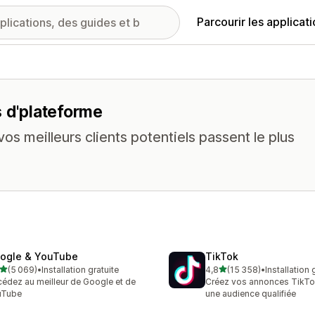
Parcourir les applicat
s d'plateforme
os meilleurs clients potentiels passent le plus
ogle & YouTube
TikTok
étoile(s) sur 5
étoile(s) sur 5
(5 069)
•
Installation gratuite
4,8
(15 358)
•
Installation 
9 avis au total
15358 avis au total
édez au meilleur de Google et de
Créez vos annonces TikTo
uTube
une audience qualifiée