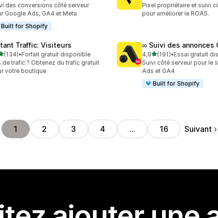
 avis au total
79 avis au total
vi des conversions côté serveur
Pixel propriétaire et suivi 
r Google Ads, GA4 et Meta
pour améliorer le ROAS.
Built for Shopify
tant Traffic: Visiteurs
∞ Suivi des annonces
étoile(s) sur 5
étoile(s) sur 5
(134)
•
Forfait gratuit disponible
4,9
(191)
•
Essai gratuit di
 avis au total
191 avis au total
 de trafic ? Obtenez du trafic gratuit
Suivi côté serveur pour le 
r votre boutique
Ads et GA4
Built for Shopify
Suivant
1
2
3
4
…
16
tez ajouter une a