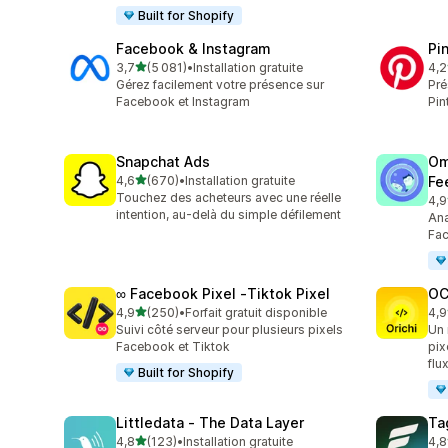
Built for Shopify
Facebook & Instagram
Pi
étoile(s) sur 5
3,7
(5 081)
•
Installation gratuite
4,2
5081 avis au total
162
Gérez facilement votre présence sur
Pré
Facebook et Instagram
Pin
Snapchat Ads
Om
étoile(s) sur 5
4,6
(670)
•
Installation gratuite
Fe
670 avis au total
Touchez des acheteurs avec une réelle
4,9
878
intention, au-delà du simple défilement
Ana
Fac
∞ Facebook Pixel ‑Tiktok Pixel
OC
étoile(s) sur 5
4,9
(250)
•
Forfait gratuit disponible
4,9
250 avis au total
92 
Suivi côté serveur pour plusieurs pixels
Un 
Facebook et Tiktok
pix
flu
Built for Shopify
Littledata ‑ The Data Layer
Ta
étoile(s) sur 5
4,8
(123)
•
Installation gratuite
4,8