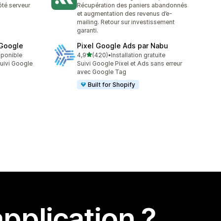
152 avis au total
côté serveur
Récupération des paniers abandonnés
et augmentation des revenus d’e-
mailing. Retour sur investissement
garanti.
 Google
Pixel Google Ads par Nabu
étoile(s) sur 5
sponible
4,9
(420)
•
Installation gratuite
420 avis au total
suivi Google
Suivi Google Pixel et Ads sans erreur
avec Google Tag
Built for Shopify
pplication ?