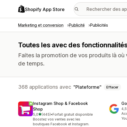
Shopify App Store
Marketing et conversion
Publicité
Publicités
Toutes les avec des fonctionnalité
Faites la promotion de vos produits là où v
de temps.
368 applications avec
Plateforme
Effacer
Instagram Shop & Facebook
Go
Shop
4,5
506
Acc
étoile(s) sur 5
5,0
(445)
•
Forfait gratuit disponible
445 avis au total
Yo
Boostez vos ventes avec les
boutiques Facebook et Instagram.