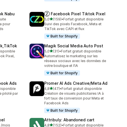
ok Nabu
Ⓩ Facebook Pixel Tiktok Pixel
étoile(s) sur 5
tuite
5,0
(159)
•
Forfait gratuit disponible
159 avis au total
ta pour
Suivi des pixels Facebook, Meta et
ds
TikTok avec CAPI et flux
Built for Shopify
ok,TikTok
Magik Social Media Auto Post
étoile(s) sur 5
disponible
5,0
(31)
•
Forfait gratuit disponible
31 avis au total
ok Pixel,
Automatisez le marketing sur les
réseaux sociaux avec les données de
votre boutique et l’IA
Built for Shopify
ebook Ads
Promer AI Ads Creative/Meta Ad
étoile(s) sur 5
 disponible
4,8
(47)
•
Forfait gratuit disponible
47 avis au total
e piloté par
Création de visuels publicitaires IA à
fort taux de conversion pour Meta et
Facebook Ads
Built for Shopify
xel
Attribuly: Abandoned cart
étoile(s) sur 5
9 /mois
4,8
(152)
•
Forfait gratuit disponible