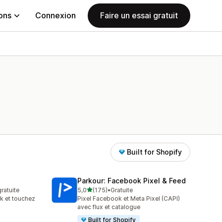
ions
Connexion
Faire un essai gratuit
Built for Shopify
Parkour: Facebook Pixel & Feed
étoile(s) sur 5
gratuite
5,0
(175)
•
Gratuite
175 avis au total
k et touchez
Pixel Facebook et Meta Pixel (CAPI)
avec flux et catalogue
Built for Shopify