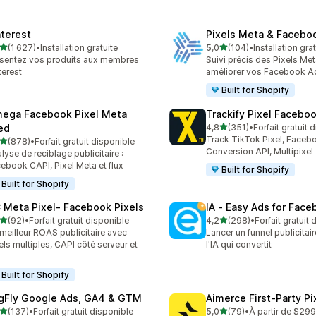
nterest
Pixels Meta & Facebo
étoile(s) sur 5
étoile(s) sur 5
(1 627)
•
Installation gratuite
5,0
(104)
•
Installation gra
7 avis au total
104 avis au total
sentez vos produits aux membres
Suivi précis des Pixels Me
terest
améliorer vos Facebook A
Built for Shopify
ega Facebook Pixel Meta
Trackify Pixel Facebo
étoile(s) sur 5
ed
4,8
(351)
•
Forfait gratuit 
351 avis au total
Track TikTok Pixel, Facebo
étoile(s) sur 5
(878)
•
Forfait gratuit disponible
 avis au total
Conversion API, Multipixel
lyse de reciblage publicitaire :
ebook CAPI, Pixel Meta et flux
Built for Shopify
Built for Shopify
 Meta Pixel‑ Facebook Pixels
IA ‑ Easy Ads for Fac
étoile(s) sur 5
étoile(s) sur 5
(92)
•
Forfait gratuit disponible
4,2
(298)
•
Forfait gratuit
avis au total
298 avis au total
meilleur ROAS publicitaire avec
Lancer un funnel publicitair
els multiples, CAPI côté serveur et
l'IA qui convertit
x
Built for Shopify
gFly Google Ads, GA4 & GTM
Aimerce First‑Party Pi
étoile(s) sur 5
étoile(s) sur 5
(137)
•
Forfait gratuit disponible
5,0
(79)
•
À partir de $29