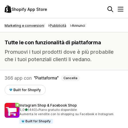
Shopify App Store
Marketing e conversioni
Pubblicità
Annunci
Tutte le con funzionalità di piattaforma
Promuovi i tuoi prodotti dove è più probabile
che i tuoi potenziali clienti li vedano.
366 app con
Piattaforma
Cancella
Built for Shopify
Instagram Shop & Facebook Shop
stelle su 5
5,0
(440)
•
Piano gratuito disponibile
440 recensioni totali
Aumenta le vendite con lo shopping su Facebook e Instagram.
Built for Shopify