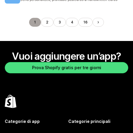
1
2
3
4
16
Vuoi aggiungere un’app?
Prova Shopify gratis per tre giorni
Categorie di app
Categorie principali