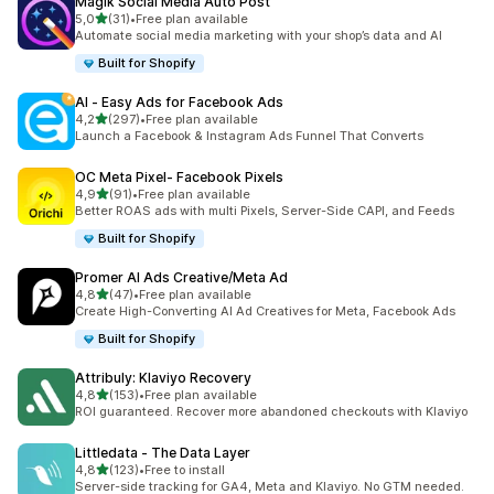
Magik Social Media Auto Post
stelle su 5
5,0
(31)
•
Free plan available
31 recensioni totali
Automate social media marketing with your shop’s data and AI
Built for Shopify
AI ‑ Easy Ads for Facebook Ads
stelle su 5
4,2
(297)
•
Free plan available
297 recensioni totali
Launch a Facebook & Instagram Ads Funnel That Converts
OC Meta Pixel‑ Facebook Pixels
stelle su 5
4,9
(91)
•
Free plan available
91 recensioni totali
Better ROAS ads with multi Pixels, Server-Side CAPI, and Feeds
Built for Shopify
Promer AI Ads Creative/Meta Ad
stelle su 5
4,8
(47)
•
Free plan available
47 recensioni totali
Create High-Converting AI Ad Creatives for Meta, Facebook Ads
Built for Shopify
Attribuly: Klaviyo Recovery
stelle su 5
4,8
(153)
•
Free plan available
153 recensioni totali
ROI guaranteed. Recover more abandoned checkouts with Klaviyo
Littledata ‑ The Data Layer
stelle su 5
4,8
(123)
•
Free to install
123 recensioni totali
Server-side tracking for GA4, Meta and Klaviyo. No GTM needed.