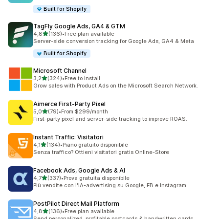
Built for Shopify
TagFly Google Ads, GA4 & GTM
stelle su 5
4,8
(136)
•
Free plan available
136 recensioni totali
Server-side conversion tracking for Google Ads, GA4 & Meta
Built for Shopify
Microsoft Channel
stelle su 5
3,2
(324)
•
Free to install
324 recensioni totali
Grow sales with Product Ads on the Microsoft Search Network.
Aimerce First‑Party Pixel
stelle su 5
5,0
(79)
•
From $299/month
79 recensioni totali
First-party pixel and server-side tracking to improve ROAS.
Instant Traffic: Visitatori
stelle su 5
4,1
(134)
•
Piano gratuito disponibile
134 recensioni totali
Senza traffico? Ottieni visitatori gratis Online-Store
Facebook Ads, Google Ads & AI
stelle su 5
4,7
(337)
•
Prova gratuita disponibile
337 recensioni totali
Più vendite con l'IA-advertising su Google, FB e Instagram
PostPilot Direct Mail Platform
stelle su 5
4,8
(136)
•
Free plan available
136 recensioni totali
Send personalized, profitable postcards & handwritten cards