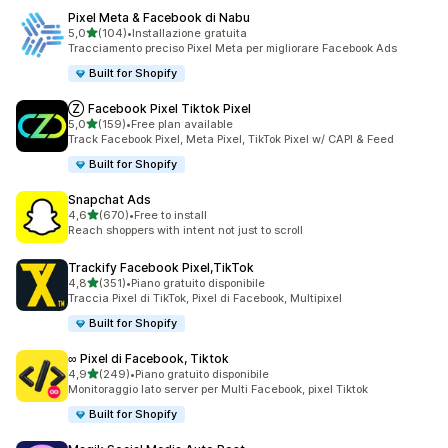
Pixel Meta & Facebook di Nabu
stelle su 5
5,0
(104)
•
Installazione gratuita
104 recensioni totali
Tracciamento preciso Pixel Meta per migliorare Facebook Ads
Built for Shopify
Ⓩ Facebook Pixel Tiktok Pixel
stelle su 5
5,0
(159)
•
Free plan available
159 recensioni totali
Track Facebook Pixel, Meta Pixel, TikTok Pixel w/ CAPI & Feed
Built for Shopify
Snapchat Ads
stelle su 5
4,6
(670)
•
Free to install
670 recensioni totali
Reach shoppers with intent not just to scroll
Trackify Facebook Pixel,TikTok
stelle su 5
4,8
(351)
•
Piano gratuito disponibile
351 recensioni totali
Traccia Pixel di TikTok, Pixel di Facebook, Multipixel
Built for Shopify
∞ Pixel di Facebook, Tiktok
stelle su 5
4,9
(249)
•
Piano gratuito disponibile
249 recensioni totali
Monitoraggio lato server per Multi Facebook, pixel Tiktok
Built for Shopify