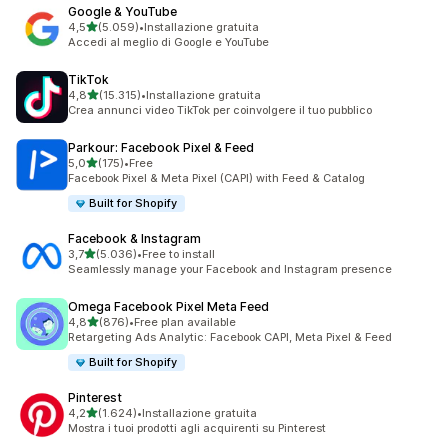
Google & YouTube
stelle su 5
4,5
(5.059)
•
Installazione gratuita
5059 recensioni totali
Accedi al meglio di Google e YouTube
TikTok
stelle su 5
4,8
(15.315)
•
Installazione gratuita
15315 recensioni totali
Crea annunci video TikTok per coinvolgere il tuo pubblico
Parkour: Facebook Pixel & Feed
stelle su 5
5,0
(175)
•
Free
175 recensioni totali
Facebook Pixel & Meta Pixel (CAPI) with Feed & Catalog
Built for Shopify
Facebook & Instagram
stelle su 5
3,7
(5.036)
•
Free to install
5036 recensioni totali
Seamlessly manage your Facebook and Instagram presence
Omega Facebook Pixel Meta Feed
stelle su 5
4,8
(876)
•
Free plan available
876 recensioni totali
Retargeting Ads Analytic: Facebook CAPI, Meta Pixel & Feed
Built for Shopify
Pinterest
stelle su 5
4,2
(1.624)
•
Installazione gratuita
1624 recensioni totali
Mostra i tuoi prodotti agli acquirenti su Pinterest