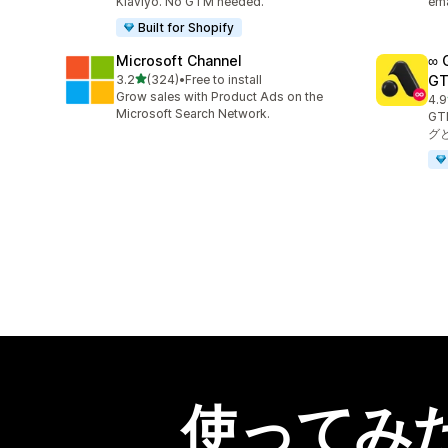
Klaviyo. No GTM needed.
ema
Built for Shopify
Microsoft Channel
∞
5つ星中
3.2
(324)
•
Free to install
G
合計レビュー数：324件
Grow sales with Product Ads on the
4.9
合
Microsoft Search Network.
GT
グ
使ってみ