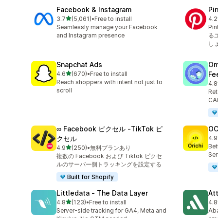
Facebook & Instagram
Pi
5つ星中
3.7
(5,061)
•
Free to install
4.2
合計レビュー数：5061件
合
Seamlessly manage your Facebook
Pi
and Instagram presence
る
し
Snapchat Ads
Om
5つ星中
4.6
(670)
•
Free to install
Fe
合計レビュー数：670件
Reach shoppers with intent not just to
4.8
合
scroll
Ret
CAP
∞ Facebook ピクセル ‑TikTok ピ
OC
クセル
4.9
合
Bet
5つ星中
4.9
(250)
•
無料プランあり
合計レビュー数：250件
Ser
複数の Facebook および Tiktok ピクセ
ルのサーバー側トラッキングを設定する
Built for Shopify
Littledata ‑ The Data Layer
At
5つ星中
4.8
(123)
•
Free to install
4.8
合計レビュー数：123件
合
Server-side tracking for GA4, Meta and
Aba