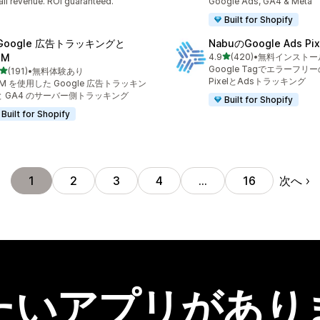
il revenue. ROI guaranteed.
Google Ads, GA4 & Meta
Built for Shopify
 Google 広告トラッキングと
NabuのGoogle Ads Pix
5つ星中
TM
4.9
(420)
•
無料インストー
合計レビュー数：420件
Google Tagでエラーフリーの
5つ星中
(191)
•
無料体験あり
計レビュー数：191件
PixelとAdsトラッキング
M を使用した Google 広告トラッキン
と GA4 のサーバー側トラッキング
Built for Shopify
Built for Shopify
次へ
1
2
3
4
…
16
たいアプリがあり