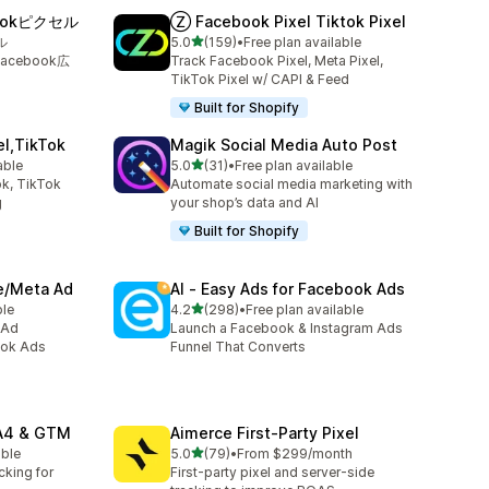
bookピクセル
Ⓩ Facebook Pixel Tiktok Pixel
5つ星中
ル
5.0
(159)
•
Free plan available
合計レビュー数：159件
cebook広
Track Facebook Pixel, Meta Pixel,
TikTok Pixel w/ CAPI & Feed
Built for Shopify
el,TikTok
Magik Social Media Auto Post
5つ星中
able
5.0
(31)
•
Free plan available
合計レビュー数：31件
k, TikTok
Automate social media marketing with
g
your shop’s data and AI
Built for Shopify
ve/Meta Ad
AI ‑ Easy Ads for Facebook Ads
5つ星中
ble
4.2
(298)
•
Free plan available
合計レビュー数：298件
 Ad
Launch a Facebook & Instagram Ads
ook Ads
Funnel That Converts
GA4 & GTM
Aimerce First‑Party Pixel
5つ星中
able
5.0
(79)
•
From $299/month
合計レビュー数：79件
cking for
First-party pixel and server-side