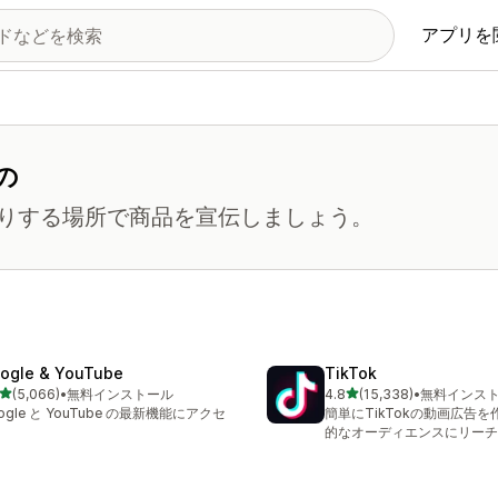
アプリを
の
りする場所で商品を宣伝しましょう。
ogle & YouTube
TikTok
5つ星中
5つ星中
(5,066)
•
無料インストール
4.8
(15,338)
•
無料インス
計レビュー数：5066件
合計レビュー数：15338件
ogle と YouTube の最新機能にアクセ
簡単にTikTokの動画広告
的なオーディエンスにリーチ