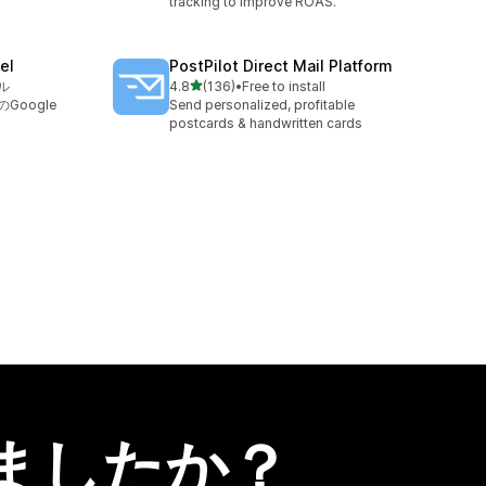
tracking to improve ROAS.
el
PostPilot Direct Mail Platform
5つ星中
ル
4.8
(136)
•
Free to install
合計レビュー数：136件
Google
Send personalized, profitable
postcards & handwritten cards
ましたか？