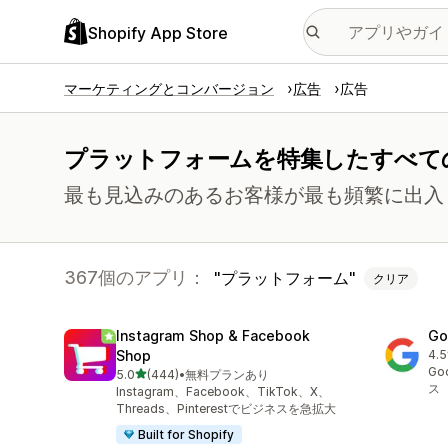
Shopify App Store
マーケティングとコンバージョン
広告
広告
プラットフォームを特集したすべて
最も見込みのあるお客様が最も頻繁に出入
367個のアプリ：
プラットフォーム
クリア
Instagram Shop & Facebook
Go
Shop
4.5
合
Go
5つ星中
5.0
(444)
•
無料プランあり
合計レビュー数：444件
ス
Instagram、Facebook、TikTok、X、
Threads、Pinterestでビジネスを急拡大
Built for Shopify