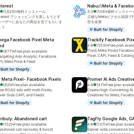
nterest
NabuのMeta & Face
5つ星中
5つ星中
(1,625)
•
無料インストール
5.0
(104)
•
無料インストー
計レビュー数：1625件
合計レビュー数：104件
nterest でショッピングを楽しもうとす
正確なMetaピクセル追跡でFa
ユーザーにあなたの商品を見てもらいま
告を改善
ょう
Built for Shopify
ega Facebook Pixel Meta
Trackify Facebook Pix
5つ星中
ed
4.8
(353)
•
Free plan avail
合計レビュー数：353件
Track Meta Pixels Faceboo
5つ星中
(877)
•
Free plan available
計レビュー数：877件
Pixel, CAPI, Feed & Catalo
argeting Ads Analytic: Facebook
I, Meta Pixel & Feed
Built for Shopify
Built for Shopify
 Meta Pixel‑ Facebook Pixels
Promer AI Ads Creati
5つ星中
5つ星中
(92)
•
Free plan available
4.8
(47)
•
Free plan availa
計レビュー数：92件
合計レビュー数：47件
ter ROAS ads with multi Pixels,
Create High-Converting AI
ver-Side CAPI, and Feeds
Creatives for Meta, Faceb
Built for Shopify
Built for Shopify
tribuly: Abandoned cart
TagFly Google Ads, 
5つ星中
5つ星中
(152)
•
Free plan available
4.8
(137)
•
Free plan avail
計レビュー数：152件
合計レビュー数：137件
ndoned cart recovery & boost
Server-side conversion tra