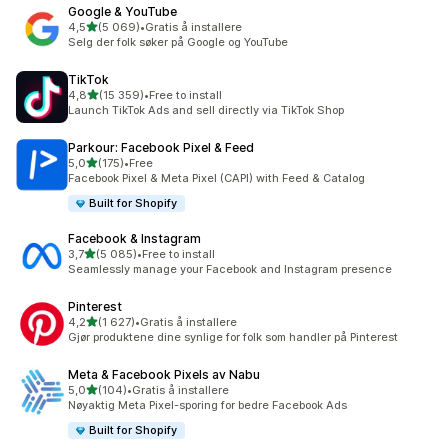
Google & YouTube
av 5 stjerner
4,5
(5 069)
•
Gratis å installere
Totalt 5069 omtaler
Selg der folk søker på Google og YouTube
TikTok
av 5 stjerner
4,8
(15 359)
•
Free to install
Totalt 15359 omtaler
Launch TikTok Ads and sell directly via TikTok Shop
Parkour: Facebook Pixel & Feed
av 5 stjerner
5,0
(175)
•
Free
Totalt 175 omtaler
Facebook Pixel & Meta Pixel (CAPI) with Feed & Catalog
Built for Shopify
Facebook & Instagram
av 5 stjerner
3,7
(5 085)
•
Free to install
Totalt 5085 omtaler
Seamlessly manage your Facebook and Instagram presence
Pinterest
av 5 stjerner
4,2
(1 627)
•
Gratis å installere
Totalt 1627 omtaler
Gjør produktene dine synlige for folk som handler på Pinterest
Meta & Facebook Pixels av Nabu
av 5 stjerner
5,0
(104)
•
Gratis å installere
Totalt 104 omtaler
Nøyaktig Meta Pixel-sporing for bedre Facebook Ads
Built for Shopify