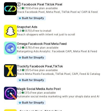
Ⓩ Facebook Pixel Tiktok Pixel
av 5 stjerner
5,0
(159)
•
Free plan available
Totalt 159 omtaler
Track Facebook Pixel, Meta Pixel, TikTok Pixel w/ CAPI & Feed
Built for Shopify
Snapchat Ads
av 5 stjerner
4,6
(670)
•
Free to install
Totalt 670 omtaler
Reach shoppers with intent not just to scroll
Omega Facebook Pixel Meta Feed
av 5 stjerner
4,9
(878)
•
Free plan available
Totalt 878 omtaler
Retargeting Ads Analytic: Facebook CAPI, Meta Pixel & Feed
Built for Shopify
Trackify Facebook Pixel,TikTok
av 5 stjerner
4,8
(351)
•
Free plan available
Totalt 351 omtaler
Track Meta Pixels Facebook, TikTok Pixel, CAPI, Feed & Catalog
Built for Shopify
Magik Social Media Auto Post
av 5 stjerner
5,0
(31)
•
Free plan available
Totalt 31 omtaler
Automate social media marketing with your shop’s data and AI
Built for Shopify