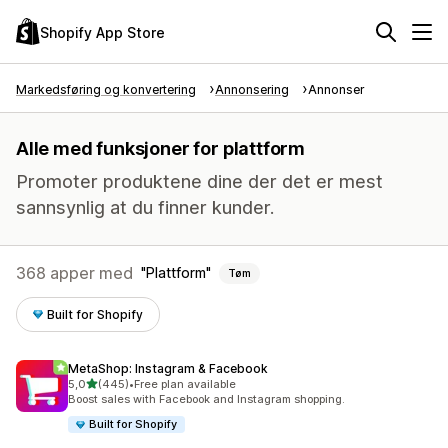
Shopify App Store
Markedsføring og konvertering
Annonsering
Annonser
Alle med funksjoner for plattform
Promoter produktene dine der det er mest
sannsynlig at du finner kunder.
368 apper med
Plattform
Tøm
Built for Shopify
MetaShop: Instagram & Facebook
av 5 stjerner
5,0
(445)
•
Free plan available
Totalt 445 omtaler
Boost sales with Facebook and Instagram shopping.
Built for Shopify