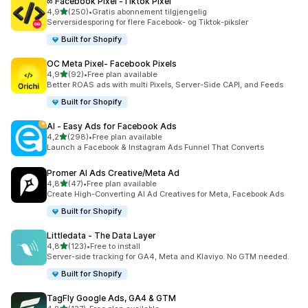
∞ Facebook Pixel ‑Tiktok Pixel
av 5 stjerner
4,9
(250)
•
Gratis abonnement tilgjengelig
Totalt 250 omtaler
Serversidesporing for flere Facebook- og Tiktok-piksler
Built for Shopify
OC Meta Pixel‑ Facebook Pixels
av 5 stjerner
4,9
(92)
•
Free plan available
Totalt 92 omtaler
Better ROAS ads with multi Pixels, Server-Side CAPI, and Feeds
Built for Shopify
AI ‑ Easy Ads for Facebook Ads
av 5 stjerner
4,2
(298)
•
Free plan available
Totalt 298 omtaler
Launch a Facebook & Instagram Ads Funnel That Converts
Promer AI Ads Creative/Meta Ad
av 5 stjerner
4,8
(47)
•
Free plan available
Totalt 47 omtaler
Create High-Converting AI Ad Creatives for Meta, Facebook Ads
Built for Shopify
Littledata ‑ The Data Layer
av 5 stjerner
4,8
(123)
•
Free to install
Totalt 123 omtaler
Server-side tracking for GA4, Meta and Klaviyo. No GTM needed.
Built for Shopify
TagFly Google Ads, GA4 & GTM