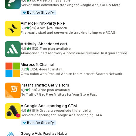
av 5 stjerner
4,8
(137)
•
Free plan available
Totalt 137 omtaler
Server-side conversion tracking for Google Ads, GA4 & Meta
Built for Shopify
Aimerce First‑Party Pixel
av 5 stjerner
5,0
(79)
•
From $299/month
Totalt 79 omtaler
First-party pixel and server-side tracking to improve ROAS.
Attribuly: Abandoned cart
av 5 stjerner
4,8
(152)
•
Free plan available
Totalt 152 omtaler
Abandoned cart recovery & boost email revenue. ROI guaranteed.
Microsoft Channel
av 5 stjerner
3,2
(324)
•
Free to install
Totalt 324 omtaler
Grow sales with Product Ads on the Microsoft Search Network.
Instant Traffic: Get Visitors
av 5 stjerner
4,1
(134)
•
Free plan available
Totalt 134 omtaler
No Traffic? Get Free Visitors for Your Store Fast
∞ Google Ads‑sporing og GTM
av 5 stjerner
4,9
(191)
•
Gratis prøveperiode tilgjengelig
Totalt 191 omtaler
Serversidesporing for Google Ads-sporing og GA4
Built for Shopify
Google Ads Pixel av Nabu