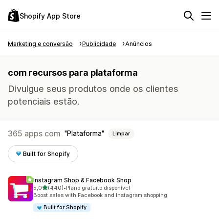
Shopify App Store
Marketing e conversão
Publicidade
Anúncios
com recursos para plataforma
Divulgue seus produtos onde os clientes
potenciais estão.
365 apps com
Plataforma
Limpar
Built for Shopify
Instagram Shop & Facebook Shop
de 5 estrelas
5,0
(440)
•
Plano gratuito disponível
440 avaliações ao todo
Boost sales with Facebook and Instagram shopping.
Built for Shopify