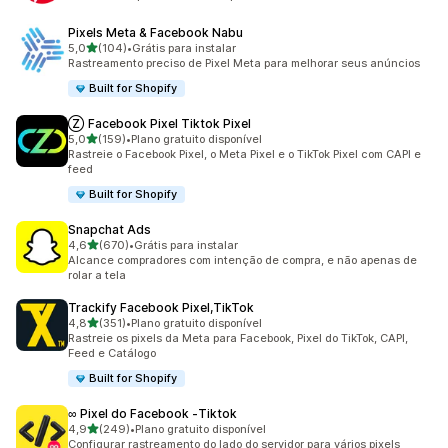
Pixels Meta & Facebook Nabu
de 5 estrelas
5,0
(104)
•
Grátis para instalar
104 avaliações ao todo
Rastreamento preciso de Pixel Meta para melhorar seus anúncios
Built for Shopify
Ⓩ Facebook Pixel Tiktok Pixel
de 5 estrelas
5,0
(159)
•
Plano gratuito disponível
159 avaliações ao todo
Rastreie o Facebook Pixel, o Meta Pixel e o TikTok Pixel com CAPI e
feed
Built for Shopify
Snapchat Ads
de 5 estrelas
4,6
(670)
•
Grátis para instalar
670 avaliações ao todo
Alcance compradores com intenção de compra, e não apenas de
rolar a tela
Trackify Facebook Pixel,TikTok
de 5 estrelas
4,8
(351)
•
Plano gratuito disponível
351 avaliações ao todo
Rastreie os pixels da Meta para Facebook, Pixel do TikTok, CAPI,
Feed e Catálogo
Built for Shopify
∞ Pixel do Facebook ‑Tiktok
de 5 estrelas
4,9
(249)
•
Plano gratuito disponível
249 avaliações ao todo
Configurar rastreamento do lado do servidor para vários pixels