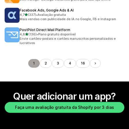
Facebook Ads, Google Ads & AI
de 5 estrelas
4,7
(337)
•
Avaliação gratuita
337 avaliações ao todo
Mais vendas com publicidade de IA no Google, FB e Instagram
PostPilot Direct Mail Platform
de 5 estrelas
4,8
(136)
•
Plano gratuito disponível
136 avaliações ao todo
Envie cartões-postais e cartões manuscritos personalizados e
lucrativos
1
2
3
4
16
Quer adicionar um app?
Faça uma avaliação gratuita da Shopify por 3 dias