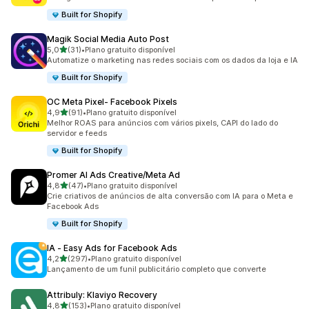
Built for Shopify
Magik Social Media Auto Post
de 5 estrelas
5,0
(31)
•
Plano gratuito disponível
31 avaliações ao todo
Automatize o marketing nas redes sociais com os dados da loja e IA
Built for Shopify
OC Meta Pixel‑ Facebook Pixels
de 5 estrelas
4,9
(91)
•
Plano gratuito disponível
91 avaliações ao todo
Melhor ROAS para anúncios com vários pixels, CAPI do lado do
servidor e feeds
Built for Shopify
Promer AI Ads Creative/Meta Ad
de 5 estrelas
4,8
(47)
•
Plano gratuito disponível
47 avaliações ao todo
Crie criativos de anúncios de alta conversão com IA para o Meta e
Facebook Ads
Built for Shopify
IA ‑ Easy Ads for Facebook Ads
de 5 estrelas
4,2
(297)
•
Plano gratuito disponível
297 avaliações ao todo
Lançamento de um funil publicitário completo que converte
Attribuly: Klaviyo Recovery
de 5 estrelas
4,8
(153)
•
Plano gratuito disponível