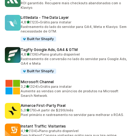
153 avaliações ao todo
ROI garantido. Recupere mais checkouts abandonados com o
Klaviyo.
Littledata ‑ The Data Layer
de 5 estrelas
4,8
(123)
•
Grátis para instalar
123 avaliações ao todo
Rastreamento do lado do servidor para GA4, Meta e Klaviyo. Sem
necessidade de GTM.
Built for Shopify
TagFly Google Ads, GA4 & GTM
de 5 estrelas
4,8
(136)
•
Plano gratuito disponível
136 avaliações ao todo
Rastreamento de conversão no lado do servidor para Google Ads,
GA4 e Meta
Built for Shopify
Microsoft Channel
de 5 estrelas
3,2
(324)
•
Grátis para instalar
324 avaliações ao todo
Aumente as vendas com anúncios de produtos na Microsoft
Search Network.
Aimerce First‑Party Pixel
de 5 estrelas
5,0
(79)
•
A partir de $299/mês
79 avaliações ao todo
Pixel primário e rastreamento no servidor para melhorar o ROAS.
Instant Traffic: Visitantes
de 5 estrelas
4,1
(134)
•
Plano gratuito disponível
134 avaliações ao todo
Sem tráfego? Consiga visitantes grátis para sua loja online