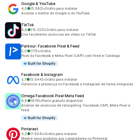
Google & YouTube
de 5 estrelas
4,5
(5.062)
•
Grátis para instalar
5062 avaliações ao todo
Acesse o melhor do Google e do YouTube
TikTok
de 5 estrelas
4,8
(15.323)
•
Grátis para instalar
15323 avaliações ao todo
Crie facilmente anúncios em vídeo no TikTok
Parkour: Facebook Pixel & Feed
de 5 estrelas
5,0
(175)
•
Grátis
175 avaliações ao todo
Pixel do Facebook e Meta Pixel (CAPI) com Feed e Catálogo
Built for Shopify
Facebook & Instagram
de 5 estrelas
3,7
(5.044)
•
Grátis para instalar
5044 avaliações ao todo
Gerencie a presença no Facebook e Instagram de forma integrada
Omega Facebook Pixel Meta Feed
de 5 estrelas
4,8
(876)
•
Plano gratuito disponível
876 avaliações ao todo
Análise de anúncios de retargeting: Facebook CAPI, Meta Pixel e
feed
Built for Shopify
Pinterest
de 5 estrelas
4,2
(1.624)
•
Grátis para instalar
1624 avaliações ao todo
Mostre seus produtos aos compradores no Pinterest