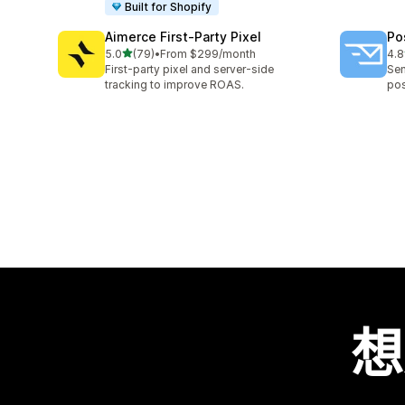
Built for Shopify
Aimerce First‑Party Pixel
Po
滿分 5 顆星
5.0
(79)
•
From $299/month
4.8
共有 79 則評價
共有
First-party pixel and server-side
Sen
tracking to improve ROAS.
pos
想