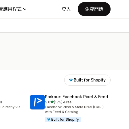
覽應用程式
登入
免費開始
Built for Shopify
Parkour: Facebook Pixel & Feed
滿分 5 顆星
ll
5.0
(175)
•
Free
共有 175 則評價
 directly via
Facebook Pixel & Meta Pixel (CAPI)
with Feed & Catalog
Built for Shopify