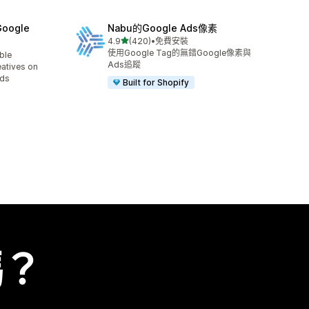
Google
Nabu的Google Ads像素
滿分 5 顆星
4.9
(420)
•
免費安裝
共有 420 則評價
使用Google Tag的無錯Google像素與
able
Ads追蹤
eatives on
Ads
Built for Shopify
嗎？