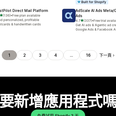
Built for Shopify
stPilot Direct Mail Platform
AdScale AI Ads Meta/
滿分 5 顆星
(136)
•
Free plan available
Ads
 136 則評價
d personalized, profitable
滿分 5 顆星
4.7
(337)
•
Free trial avail
共有 337 則評價
tcards & handwritten cards
Get AI ads & Agentic ad cr
Google Ads & Facebook 
下一頁
1
2
3
4
…
16
要新增應用程式
免費試用 Shopify 3 天