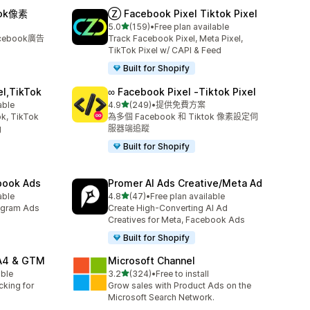
ook像素
Ⓩ Facebook Pixel Tiktok Pixel
滿分 5 顆星
5.0
(159)
•
Free plan available
共有 159 則評價
ebook廣告
Track Facebook Pixel, Meta Pixel,
TikTok Pixel w/ CAPI & Feed
Built for Shopify
el,TikTok
∞ Facebook Pixel ‑Tiktok Pixel
滿分 5 顆星
able
4.9
(249)
•
提供免費方案
共有 249 則評價
k, TikTok
為多個 Facebook 和 Tiktok 像素設定伺
g
服器端追蹤
Built for Shopify
ebook Ads
Promer AI Ads Creative/Meta Ad
滿分 5 顆星
able
4.8
(47)
•
Free plan available
共有 47 則評價
agram Ads
Create High-Converting AI Ad
Creatives for Meta, Facebook Ads
Built for Shopify
GA4 & GTM
Microsoft Channel
滿分 5 顆星
able
3.2
(324)
•
Free to install
共有 324 則評價
cking for
Grow sales with Product Ads on the
Microsoft Search Network.