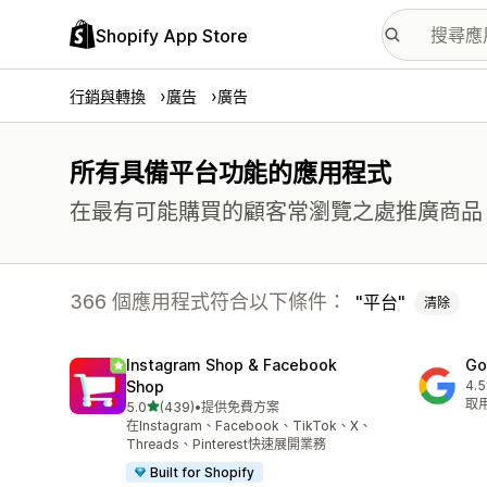
Shopify App Store
行銷與轉換
廣告
廣告
所有具備平台功能的應用程式
在最有可能購買的顧客常瀏覽之處推廣商品
366 個應用程式符合以下條件：
平台
清除
Instagram Shop & Facebook
Go
Shop
4.5
共有
取用
滿分 5 顆星
5.0
(439)
•
提供免費方案
共有 439 則評價
在Instagram、Facebook、TikTok、X、
Threads、Pinterest快速展開業務
Built for Shopify