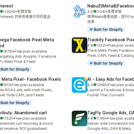
nterest
Nabu的Meta和Faceb
滿分 5 顆星
滿分 5 顆星
(1,624)
•
免費安裝
5.0
(104)
•
免費安裝
 1624 則評價
共有 104 則評價
Pinterest 的使用者展示你的產品
精準Meta像素追蹤，提升Fac
效果
Built for Shopify
ega Facebook Pixel Meta
Trackify Facebook Pix
滿分 5 顆星
ed
4.8
(352)
•
Free plan avail
共有 352 則評價
Track Meta Pixels Faceboo
滿分 5 顆星
(876)
•
Free plan available
 876 則評價
Pixel, CAPI, Feed & Catalo
argeting Ads Analytic: Facebook
I, Meta Pixel & Feed
Built for Shopify
Built for Shopify
 Meta Pixel‑ Facebook Pixels
AI ‑ Easy Ads for Fac
滿分 5 顆星
滿分 5 顆星
(91)
•
Free plan available
4.2
(298)
•
Free plan avail
 91 則評價
共有 298 則評價
ter ROAS ads with multi Pixels,
Launch a Facebook & Inst
ver-Side CAPI, and Feeds
Funnel That Converts
Built for Shopify
tribuly: Abandoned cart
TagFly Google Ads, 
滿分 5 顆星
滿分 5 顆星
(152)
•
Free plan available
4.8
(136)
•
Free plan avail
 152 則評價
共有 136 則評價
ndoned cart recovery & boost
Server-side conversion tra
il revenue. ROI guaranteed.
Google Ads, GA4 & Meta