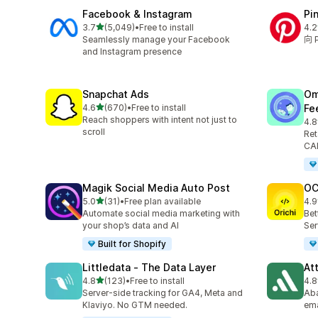
Facebook & Instagram
Pi
滿分 5 顆星
3.7
(5,049)
•
Free to install
4.2
共有 5049 則評價
共有
Seamlessly manage your Facebook
向 
and Instagram presence
Snapchat Ads
Om
滿分 5 顆星
4.6
(670)
•
Free to install
Fe
共有 670 則評價
Reach shoppers with intent not just to
4.8
共有
scroll
Ret
CAP
Magik Social Media Auto Post
OC
滿分 5 顆星
5.0
(31)
•
Free plan available
4.9
共有 31 則評價
共有
Automate social media marketing with
Bet
your shop’s data and AI
Ser
Built for Shopify
Littledata ‑ The Data Layer
At
滿分 5 顆星
4.8
(123)
•
Free to install
4.8
共有 123 則評價
共有
Server-side tracking for GA4, Meta and
Aba
Klaviyo. No GTM needed.
ema