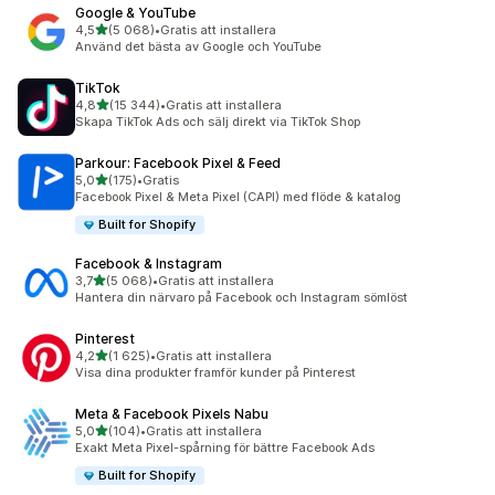
Google & YouTube
av 5 stjärnor
4,5
(5 068)
•
Gratis att installera
5068 recensioner totalt
Använd det bästa av Google och YouTube
TikTok
av 5 stjärnor
4,8
(15 344)
•
Gratis att installera
15344 recensioner totalt
Skapa TikTok Ads och sälj direkt via TikTok Shop
Parkour: Facebook Pixel & Feed
av 5 stjärnor
5,0
(175)
•
Gratis
175 recensioner totalt
Facebook Pixel & Meta Pixel (CAPI) med flöde & katalog
Built for Shopify
Facebook & Instagram
av 5 stjärnor
3,7
(5 068)
•
Gratis att installera
5068 recensioner totalt
Hantera din närvaro på Facebook och Instagram sömlöst
Pinterest
av 5 stjärnor
4,2
(1 625)
•
Gratis att installera
1625 recensioner totalt
Visa dina produkter framför kunder på Pinterest
Meta & Facebook Pixels Nabu
av 5 stjärnor
5,0
(104)
•
Gratis att installera
104 recensioner totalt
Exakt Meta Pixel-spårning för bättre Facebook Ads
Built for Shopify