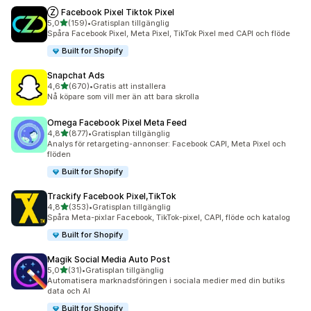
Ⓩ Facebook Pixel Tiktok Pixel
av 5 stjärnor
5,0
(159)
•
Gratisplan tillgänglig
159 recensioner totalt
Spåra Facebook Pixel, Meta Pixel, TikTok Pixel med CAPI och flöde
Built for Shopify
Snapchat Ads
av 5 stjärnor
4,6
(670)
•
Gratis att installera
670 recensioner totalt
Nå köpare som vill mer än att bara skrolla
Omega Facebook Pixel Meta Feed
av 5 stjärnor
4,8
(877)
•
Gratisplan tillgänglig
877 recensioner totalt
Analys för retargeting-annonser: Facebook CAPI, Meta Pixel och
flöden
Built for Shopify
Trackify Facebook Pixel,TikTok
av 5 stjärnor
4,8
(353)
•
Gratisplan tillgänglig
353 recensioner totalt
Spåra Meta-pixlar Facebook, TikTok-pixel, CAPI, flöde och katalog
Built for Shopify
Magik Social Media Auto Post
av 5 stjärnor
5,0
(31)
•
Gratisplan tillgänglig
31 recensioner totalt
Automatisera marknadsföringen i sociala medier med din butiks
data och AI
Built for Shopify