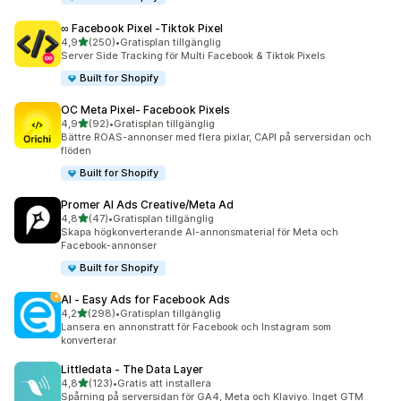
∞ Facebook Pixel ‑Tiktok Pixel
av 5 stjärnor
4,9
(250)
•
Gratisplan tillgänglig
250 recensioner totalt
Server Side Tracking för Multi Facebook & Tiktok Pixels
Built for Shopify
OC Meta Pixel‑ Facebook Pixels
av 5 stjärnor
4,9
(92)
•
Gratisplan tillgänglig
92 recensioner totalt
Bättre ROAS-annonser med flera pixlar, CAPI på serversidan och
flöden
Built for Shopify
Promer AI Ads Creative/Meta Ad
av 5 stjärnor
4,8
(47)
•
Gratisplan tillgänglig
47 recensioner totalt
Skapa högkonverterande AI-annonsmaterial för Meta och
Facebook-annonser
Built for Shopify
AI ‑ Easy Ads for Facebook Ads
av 5 stjärnor
4,2
(298)
•
Gratisplan tillgänglig
298 recensioner totalt
Lansera en annonstratt för Facebook och Instagram som
konverterar
Littledata ‑ The Data Layer
av 5 stjärnor
4,8
(123)
•
Gratis att installera
123 recensioner totalt
Spårning på serversidan för GA4, Meta och Klaviyo. Inget GTM