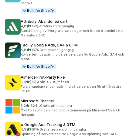
behövs.
Built for Shopify
Attribuly: Abandoned cart
av 5 stjärnor
4,8
(152)
•
Gratisplan tillgänglig
152 recensioner totalt
Återställning av övergivna varukorgar och ökade e-postintäkter.
Garanterad ROI.
TagFly Google Ads, GA4 & GTM
av 5 stjärnor
4,8
(137)
•
Gratisplan tillgänglig
137 recensioner totalt
Konverteringsspårning på serversidan för Google Ads, GA4 och
Meta
Built for Shopify
Aimerce First‑Party Pixel
av 5 stjärnor
5,0
(79)
•
Från $299/månad
79 recensioner totalt
Förstahandspixel och spårning på serversidan för att förbättra
ROAS.
Microsoft Channel
av 5 stjärnor
3,2
(324)
•
Gratis att installera
324 recensioner totalt
Öka försäljningen med produktannonser på Microsoft Search
Network.
∞ Google Ads Tracking & GTM
av 5 stjärnor
4,9
(191)
•
Gratis testversion tillgänglig
191 recensioner totalt
Spårning på serversidan för Google Ads-spårning och GA4