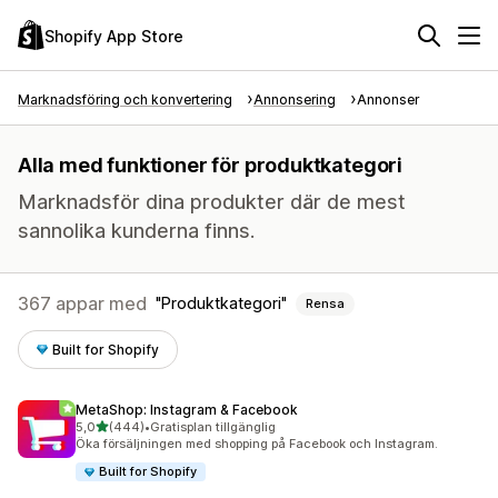
Shopify App Store
Marknadsföring och konvertering
Annonsering
Annonser
Alla med funktioner för produktkategori
Marknadsför dina produkter där de mest
sannolika kunderna finns.
367 appar med
Produktkategori
Rensa
Built for Shopify
MetaShop: Instagram & Facebook
av 5 stjärnor
5,0
(444)
•
Gratisplan tillgänglig
444 recensioner totalt
Öka försäljningen med shopping på Facebook och Instagram.
Built for Shopify