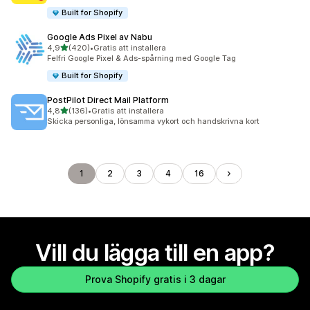
Built for Shopify
Google Ads Pixel av Nabu
av 5 stjärnor
4,9
(420)
•
Gratis att installera
420 recensioner totalt
Felfri Google Pixel & Ads-spårning med Google Tag
Built for Shopify
PostPilot Direct Mail Platform
av 5 stjärnor
4,8
(136)
•
Gratis att installera
136 recensioner totalt
Skicka personliga, lönsamma vykort och handskrivna kort
1
2
3
4
16
Vill du lägga till en app?
Prova Shopify gratis i 3 dagar