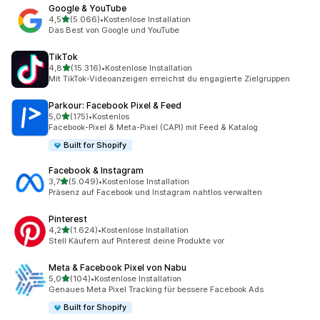
Google & YouTube
von 5 Sternen
4,5
(5.066)
•
Kostenlose Installation
5066 Rezensionen insgesamt
Das Best von Google und YouTube
TikTok
von 5 Sternen
4,8
(15.316)
•
Kostenlose Installation
15316 Rezensionen insgesamt
Mit TikTok-Videoanzeigen erreichst du engagierte Zielgruppen
Parkour: Facebook Pixel & Feed
von 5 Sternen
5,0
(175)
•
Kostenlos
175 Rezensionen insgesamt
Facebook-Pixel & Meta-Pixel (CAPI) mit Feed & Katalog
Built for Shopify
Facebook & Instagram
von 5 Sternen
3,7
(5.049)
•
Kostenlose Installation
5049 Rezensionen insgesamt
Präsenz auf Facebook und Instagram nahtlos verwalten
Pinterest
von 5 Sternen
4,2
(1.624)
•
Kostenlose Installation
1624 Rezensionen insgesamt
Stell Käufern auf Pinterest deine Produkte vor
Meta & Facebook Pixel von Nabu
von 5 Sternen
5,0
(104)
•
Kostenlose Installation
104 Rezensionen insgesamt
Genaues Meta Pixel Tracking für bessere Facebook Ads
Built for Shopify