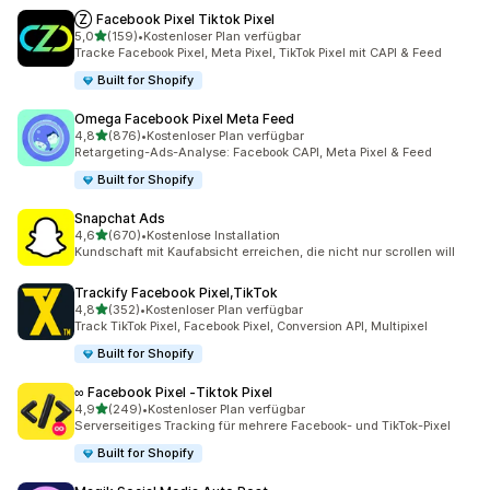
Ⓩ Facebook Pixel Tiktok Pixel
von 5 Sternen
5,0
(159)
•
Kostenloser Plan verfügbar
159 Rezensionen insgesamt
Tracke Facebook Pixel, Meta Pixel, TikTok Pixel mit CAPI & Feed
Built for Shopify
Omega Facebook Pixel Meta Feed
von 5 Sternen
4,8
(876)
•
Kostenloser Plan verfügbar
876 Rezensionen insgesamt
Retargeting-Ads-Analyse: Facebook CAPI, Meta Pixel & Feed
Built for Shopify
Snapchat Ads
von 5 Sternen
4,6
(670)
•
Kostenlose Installation
670 Rezensionen insgesamt
Kundschaft mit Kaufabsicht erreichen, die nicht nur scrollen will
Trackify Facebook Pixel,TikTok
von 5 Sternen
4,8
(352)
•
Kostenloser Plan verfügbar
352 Rezensionen insgesamt
Track TikTok Pixel, Facebook Pixel, Conversion API, Multipixel
Built for Shopify
∞ Facebook Pixel ‑Tiktok Pixel
von 5 Sternen
4,9
(249)
•
Kostenloser Plan verfügbar
249 Rezensionen insgesamt
Serverseitiges Tracking für mehrere Facebook- und TikTok-Pixel
Built for Shopify