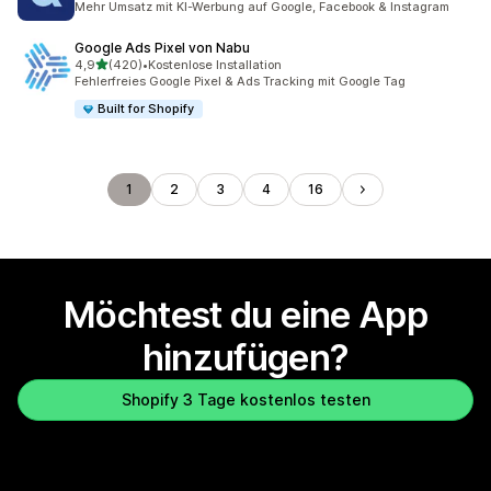
Mehr Umsatz mit KI-Werbung auf Google, Facebook & Instagram
Google Ads Pixel von Nabu
von 5 Sternen
4,9
(420)
•
Kostenlose Installation
420 Rezensionen insgesamt
Fehlerfreies Google Pixel & Ads Tracking mit Google Tag
Built for Shopify
1
2
3
4
16
Möchtest du eine App
hinzufügen?
Shopify 3 Tage kostenlos testen