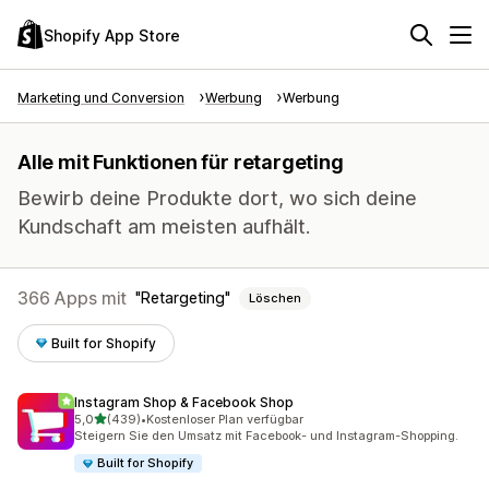
Shopify App Store
Marketing und Conversion
Werbung
Werbung
Alle mit Funktionen für retargeting
Bewirb deine Produkte dort, wo sich deine
Kundschaft am meisten aufhält.
366 Apps mit
Retargeting
Löschen
Built for Shopify
Instagram Shop & Facebook Shop
von 5 Sternen
5,0
(439)
•
Kostenloser Plan verfügbar
439 Rezensionen insgesamt
Steigern Sie den Umsatz mit Facebook- und Instagram-Shopping.
Built for Shopify