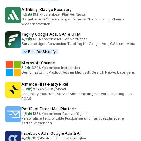
Attribuly: Klaviyo Recovery
von 5 Sternen
4,8
(152)
•
Kostenloser Plan verfügbar
152 Rezensionen insgesamt
Garantierter ROI. Mehr abgebrochene Checkouts mit Klaviyo
wiederherstellen
TagFly Google Ads, GA4 & GTM
von 5 Sternen
4,8
(136)
•
Kostenloser Plan verfügbar
136 Rezensionen insgesamt
Serverseitiges Conversion-Tracking für Google Ads, GA4 und Meta
Built for Shopify
Microsoft Channel
von 5 Sternen
3,2
(324)
•
Kostenlose Installation
324 Rezensionen insgesamt
Den Umsatz mit Product Ads im Microsoft Search Network steigern.
Aimerce First‑Party Pixel
von 5 Sternen
5,0
(79)
•
Ab $299/Monat
79 Rezensionen insgesamt
First-Party-Pixel und Server-Side-Tracking zur Verbesserung des
ROAS.
PostPilot Direct Mail Platform
von 5 Sternen
4,8
(136)
•
Kostenloser Plan verfügbar
136 Rezensionen insgesamt
Personalisierte, profitable Postkarten und handgeschriebene
Karten versenden
Facebook Ads, Google Ads & AI
von 5 Sternen
4,7
(337)
•
Kostenloser Test verfügbar
337 Rezensionen insgesamt