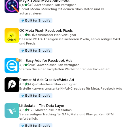
Magik Social Media Auto Post
von 5 Sternen
5,0
(31)
•
Kostenloser Plan verfügbar
31 Rezensionen insgesamt
Social-Media-Marketing mit deinen Shop-Daten und KI
automatisieren
Built for Shopify
OC Meta Pixel‑ Facebook Pixels
von 5 Sternen
4,9
(91)
•
Kostenloser Plan verfügbar
91 Rezensionen insgesamt
Bessere ROAS-Anzeigen mit mehreren Pixeln, serverseitiger CAPI
und Feeds
Built for Shopify
KI ‑ Easy Ads for Facebook Ads
von 5 Sternen
4,2
(298)
•
Kostenloser Plan verfügbar
298 Rezensionen insgesamt
Starten Sie einen kompletten Werbetrichter, der konvertiert
Promer AI Ads Creative/Meta Ad
von 5 Sternen
4,8
(47)
•
Kostenloser Plan verfügbar
47 Rezensionen insgesamt
Erstelle konversionsstarke KI-Ad-Creatives für Meta, Facebook Ads
Built for Shopify
Littledata ‑ The Data Layer
von 5 Sternen
4,8
(123)
•
Kostenlose Installation
123 Rezensionen insgesamt
Serverseitiges Tracking für GA4, Meta und Klaviyo. Kein GTM
erforderlich.
Built for Shopify