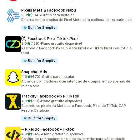
Pixels Meta & Facebook Nabu
de 5 estrelas
5,0
(104)
•
Grátis para instalar
104 avaliações ao todo
Rastreamento preciso de Pixel Meta para melhorar seus anúncios
Built for Shopify
Ⓩ Facebook Pixel Tiktok Pixel
de 5 estrelas
5,0
(159)
•
Plano gratuito disponível
159 avaliações ao todo
Rastreie o Facebook Pixel, o Meta Pixel e o TikTok Pixel com CAPI e
feed
Built for Shopify
Snapchat Ads
de 5 estrelas
4,6
(670)
•
Grátis para instalar
670 avaliações ao todo
Alcance compradores com intenção de compra, e não apenas de
rolar a tela
Trackify Facebook Pixel,TikTok
de 5 estrelas
4,8
(351)
•
Plano gratuito disponível
351 avaliações ao todo
Rastreie os pixels da Meta para Facebook, Pixel do TikTok, CAPI,
Feed e Catálogo
Built for Shopify
∞ Pixel do Facebook ‑Tiktok
de 5 estrelas
4,9
(249)
•
Plano gratuito disponível
249 avaliações ao todo
Configurar rastreamento do lado do servidor para vários pixels