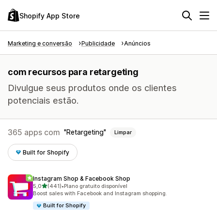
Shopify App Store
Marketing e conversão
Publicidade
Anúncios
com recursos para retargeting
Divulgue seus produtos onde os clientes
potenciais estão.
365 apps com
Retargeting
Limpar
Built for Shopify
Instagram Shop & Facebook Shop
de 5 estrelas
5,0
(441)
•
Plano gratuito disponível
441 avaliações ao todo
Boost sales with Facebook and Instagram shopping.
Built for Shopify