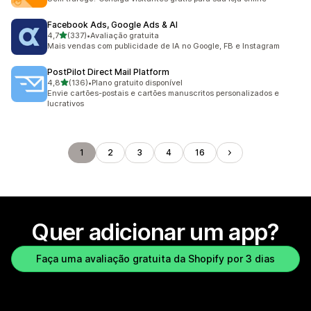
Facebook Ads, Google Ads & AI
de 5 estrelas
4,7
(337)
•
Avaliação gratuita
337 avaliações ao todo
Mais vendas com publicidade de IA no Google, FB e Instagram
PostPilot Direct Mail Platform
de 5 estrelas
4,8
(136)
•
Plano gratuito disponível
136 avaliações ao todo
Envie cartões-postais e cartões manuscritos personalizados e
lucrativos
1
2
3
4
16
Quer adicionar um app?
Faça uma avaliação gratuita da Shopify por 3 dias