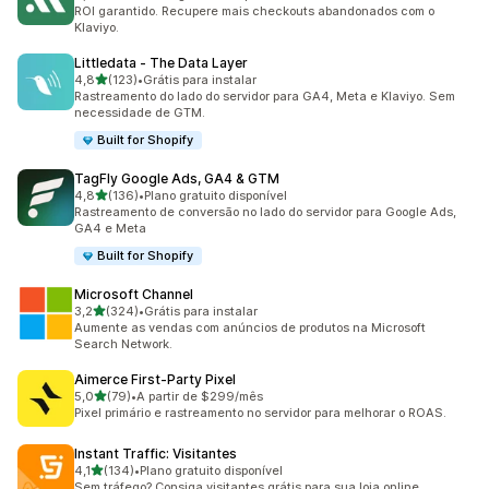
153 avaliações ao todo
ROI garantido. Recupere mais checkouts abandonados com o
Klaviyo.
Littledata ‑ The Data Layer
de 5 estrelas
4,8
(123)
•
Grátis para instalar
123 avaliações ao todo
Rastreamento do lado do servidor para GA4, Meta e Klaviyo. Sem
necessidade de GTM.
Built for Shopify
TagFly Google Ads, GA4 & GTM
de 5 estrelas
4,8
(136)
•
Plano gratuito disponível
136 avaliações ao todo
Rastreamento de conversão no lado do servidor para Google Ads,
GA4 e Meta
Built for Shopify
Microsoft Channel
de 5 estrelas
3,2
(324)
•
Grátis para instalar
324 avaliações ao todo
Aumente as vendas com anúncios de produtos na Microsoft
Search Network.
Aimerce First‑Party Pixel
de 5 estrelas
5,0
(79)
•
A partir de $299/mês
79 avaliações ao todo
Pixel primário e rastreamento no servidor para melhorar o ROAS.
Instant Traffic: Visitantes
de 5 estrelas
4,1
(134)
•
Plano gratuito disponível
134 avaliações ao todo
Sem tráfego? Consiga visitantes grátis para sua loja online