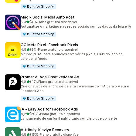
Built for Shopify
Magik Social Media Auto Post
de 5 estrelas
5,0
(31)
•
Plano gratuito disponível
31 avaliações ao todo
Automatize o marketing nas redes sociais com os dados da loja e IA
Built for Shopify
OC Meta Pixel‑ Facebook Pixels
de 5 estrelas
4,9
(91)
•
Plano gratuito disponível
91 avaliações ao todo
Melhor ROAS para anúncios com vários pixels, CAPI do lado do
servidor e feeds
Built for Shopify
Promer AI Ads Creative/Meta Ad
de 5 estrelas
4,8
(47)
•
Plano gratuito disponível
47 avaliações ao todo
Crie criativos de anúncios de alta conversão com IA para o Meta e
Facebook Ads
Built for Shopify
IA ‑ Easy Ads for Facebook Ads
de 5 estrelas
4,2
(297)
•
Plano gratuito disponível
297 avaliações ao todo
Lançamento de um funil publicitário completo que converte
Attribuly: Klaviyo Recovery
de 5 estrelas
4,8
(153)
•
Plano gratuito disponível