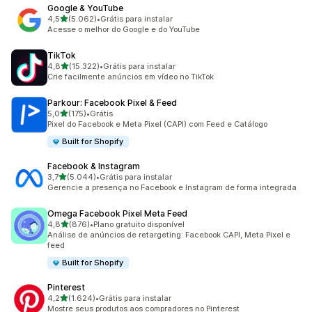
Google & YouTube
de 5 estrelas
4,5
(5.062)
•
Grátis para instalar
5062 avaliações ao todo
Acesse o melhor do Google e do YouTube
TikTok
de 5 estrelas
4,8
(15.322)
•
Grátis para instalar
15322 avaliações ao todo
Crie facilmente anúncios em vídeo no TikTok
Parkour: Facebook Pixel & Feed
de 5 estrelas
5,0
(175)
•
Grátis
175 avaliações ao todo
Pixel do Facebook e Meta Pixel (CAPI) com Feed e Catálogo
Built for Shopify
Facebook & Instagram
de 5 estrelas
3,7
(5.044)
•
Grátis para instalar
5044 avaliações ao todo
Gerencie a presença no Facebook e Instagram de forma integrada
Omega Facebook Pixel Meta Feed
de 5 estrelas
4,8
(876)
•
Plano gratuito disponível
876 avaliações ao todo
Análise de anúncios de retargeting: Facebook CAPI, Meta Pixel e
feed
Built for Shopify
Pinterest
de 5 estrelas
4,2
(1.624)
•
Grátis para instalar
1624 avaliações ao todo
Mostre seus produtos aos compradores no Pinterest