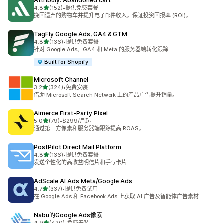
Attribuly: Abandoned cart
星（满分 5 星）
4.8
(152)
•
提供免费套餐
总共 152 条评论
挽回遗弃的购物车并提升电子邮件收入。保证投资回报率 (ROI)。
TagFly Google Ads, GA4 & GTM
星（满分 5 星）
4.8
(136)
•
提供免费套餐
总共 136 条评论
针对 Google Ads、GA4 和 Meta 的服务器端转化跟踪
Built for Shopify
Microsoft Channel
星（满分 5 星）
3.2
(324)
•
免费安装
总共 324 条评论
借助 Microsoft Search Network 上的产品广告提升销量。
Aimerce First‑Party Pixel
星（满分 5 星）
5.0
(79)
•
$299/月起
总共 79 条评论
通过第一方像素和服务器端跟踪提高 ROAS。
PostPilot Direct Mail Platform
星（满分 5 星）
4.8
(136)
•
提供免费套餐
总共 136 条评论
发送个性化的高收益明信片和手写卡片
AdScale AI Ads Meta/Google Ads
星（满分 5 星）
4.7
(337)
•
提供免费试用
总共 337 条评论
在 Google Ads 和 Facebook Ads 上获取 AI 广告及智能体广告素材
Nabu的Google Ads像素
星（满分 5 星）
4.9
(420)
•
免费安装