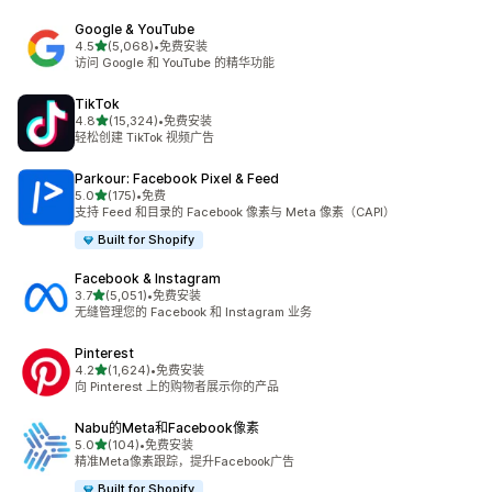
Google & YouTube
星（满分 5 星）
4.5
(5,068)
•
免费安装
总共 5068 条评论
访问 Google 和 YouTube 的精华功能
TikTok
星（满分 5 星）
4.8
(15,324)
•
免费安装
总共 15324 条评论
轻松创建 TikTok 视频广告
Parkour: Facebook Pixel & Feed
星（满分 5 星）
5.0
(175)
•
免费
总共 175 条评论
支持 Feed 和目录的 Facebook 像素与 Meta 像素（CAPI）
Built for Shopify
Facebook & Instagram
星（满分 5 星）
3.7
(5,051)
•
免费安装
总共 5051 条评论
无缝管理您的 Facebook 和 Instagram 业务
Pinterest
星（满分 5 星）
4.2
(1,624)
•
免费安装
总共 1624 条评论
向 Pinterest 上的购物者展示你的产品
Nabu的Meta和Facebook像素
星（满分 5 星）
5.0
(104)
•
免费安装
总共 104 条评论
精准Meta像素跟踪，提升Facebook广告
Built for Shopify