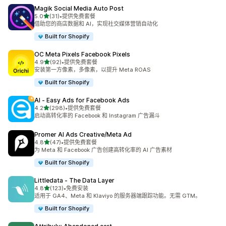
Magik Social Media Auto Post
星（满分 5 星）
5.0
(31)
•
提供免费套餐
总共 31 条评论
借助您的商店数据和 AI，实现社交媒体营销自动化
Built for Shopify
OC Meta Pixels Facebook Pixels
星（满分 5 星）
4.9
(92)
•
提供免费套餐
总共 92 条评论
安装第一方像素，多像素，以提升 Meta ROAS
Built for Shopify
AI ‑ Easy Ads for Facebook Ads
星（满分 5 星）
4.2
(298)
•
提供免费套餐
总共 298 条评论
启动高转化率的 Facebook 和 Instagram 广告漏斗
Promer AI Ads Creative/Meta Ad
星（满分 5 星）
4.8
(47)
•
提供免费套餐
总共 47 条评论
为 Meta 和 Facebook 广告创建高转化率的 AI 广告素材
Built for Shopify
Littledata ‑ The Data Layer
星（满分 5 星）
4.8
(123)
•
免费安装
总共 123 条评论
适用于 GA4、Meta 和 Klaviyo 的服务器端跟踪功能。无需 GTM。
Built for Shopify