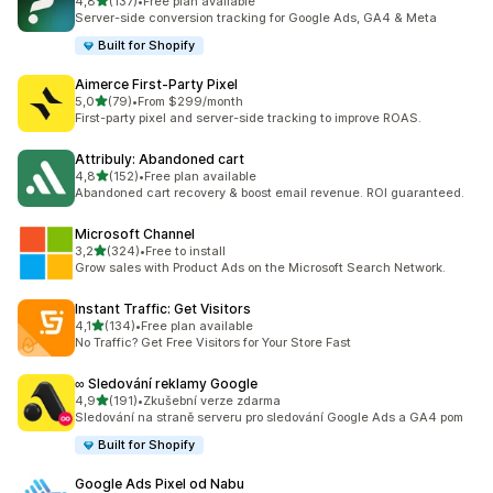
z 5 hvězd
4,8
(137)
•
Free plan available
Celkový počet recenzí: 137
Server-side conversion tracking for Google Ads, GA4 & Meta
Built for Shopify
Aimerce First‑Party Pixel
z 5 hvězd
5,0
(79)
•
From $299/month
Celkový počet recenzí: 79
First-party pixel and server-side tracking to improve ROAS.
Attribuly: Abandoned cart
z 5 hvězd
4,8
(152)
•
Free plan available
Celkový počet recenzí: 152
Abandoned cart recovery & boost email revenue. ROI guaranteed.
Microsoft Channel
z 5 hvězd
3,2
(324)
•
Free to install
Celkový počet recenzí: 324
Grow sales with Product Ads on the Microsoft Search Network.
Instant Traffic: Get Visitors
z 5 hvězd
4,1
(134)
•
Free plan available
Celkový počet recenzí: 134
No Traffic? Get Free Visitors for Your Store Fast
∞ Sledování reklamy Google
z 5 hvězd
4,9
(191)
•
Zkušební verze zdarma
Celkový počet recenzí: 191
Sledování na straně serveru pro sledování Google Ads a GA4 pom
Built for Shopify
Google Ads Pixel od Nabu