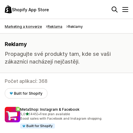
Shopify App Store
Marketing a konverze
Reklama
Reklamy
Reklamy
Propagujte své produkty tam, kde se vaši
zákazníci nacházejí nejčastěji.
Počet aplikací: 368
Built for Shopify
MetaShop: Instagram & Facebook
z 5 hvězd
5,0
(445)
•
Free plan available
Celkový počet recenzí: 445
Boost sales with Facebook and Instagram shopping.
Built for Shopify