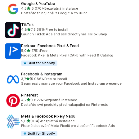
Google & YouTube
z 5 hvězd
4,5
(5 070)
•
Bezplatná instalace
Celkový počet recenzí: 5070
Dostaňte to nejlepší z Google a YouTube
TikTok
z 5 hvězd
4,8
(15 361)
•
Free to install
Celkový počet recenzí: 15361
Launch TikTok Ads and sell directly via TikTok Shop
Parkour: Facebook Pixel & Feed
z 5 hvězd
5,0
(175)
•
Free
Celkový počet recenzí: 175
Facebook Pixel & Meta Pixel (CAPI) with Feed & Catalog
Built for Shopify
Facebook & Instagram
z 5 hvězd
3,7
(5 086)
•
Free to install
Celkový počet recenzí: 5086
Seamlessly manage your Facebook and Instagram presence
Pinterest
z 5 hvězd
4,2
(1 627)
•
Bezplatná instalace
Celkový počet recenzí: 1627
Dostaňte své produkty před nakupující na Pinterestu
Meta & Facebook Pixely Nabu
z 5 hvězd
5,0
(104)
•
Bezplatná instalace
Celkový počet recenzí: 104
Přesné sledování Meta Pixelů pro zlepšení Facebook Ads
Built for Shopify