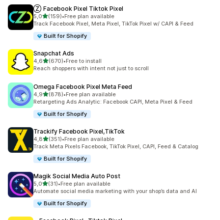
Ⓩ Facebook Pixel Tiktok Pixel
z 5 hvězd
5,0
(159)
•
Free plan available
Celkový počet recenzí: 159
Track Facebook Pixel, Meta Pixel, TikTok Pixel w/ CAPI & Feed
Built for Shopify
Snapchat Ads
z 5 hvězd
4,6
(670)
•
Free to install
Celkový počet recenzí: 670
Reach shoppers with intent not just to scroll
Omega Facebook Pixel Meta Feed
z 5 hvězd
4,9
(878)
•
Free plan available
Celkový počet recenzí: 878
Retargeting Ads Analytic: Facebook CAPI, Meta Pixel & Feed
Built for Shopify
Trackify Facebook Pixel,TikTok
z 5 hvězd
4,8
(351)
•
Free plan available
Celkový počet recenzí: 351
Track Meta Pixels Facebook, TikTok Pixel, CAPI, Feed & Catalog
Built for Shopify
Magik Social Media Auto Post
z 5 hvězd
5,0
(31)
•
Free plan available
Celkový počet recenzí: 31
Automate social media marketing with your shop’s data and AI
Built for Shopify