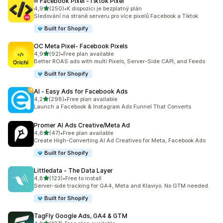
∞ Facebook Pixel ‑Tiktok Pixel
z 5 hvězd
4,9
(250)
•
K dispozici je bezplatný plán
Celkový počet recenzí: 250
Sledování na straně serveru pro více pixelů Facebook a Tiktok
Built for Shopify
OC Meta Pixel‑ Facebook Pixels
z 5 hvězd
4,9
(92)
•
Free plan available
Celkový počet recenzí: 92
Better ROAS ads with multi Pixels, Server-Side CAPI, and Feeds
Built for Shopify
AI ‑ Easy Ads for Facebook Ads
z 5 hvězd
4,2
(298)
•
Free plan available
Celkový počet recenzí: 298
Launch a Facebook & Instagram Ads Funnel That Converts
Promer AI Ads Creative/Meta Ad
z 5 hvězd
4,8
(47)
•
Free plan available
Celkový počet recenzí: 47
Create High-Converting AI Ad Creatives for Meta, Facebook Ads
Built for Shopify
Littledata ‑ The Data Layer
z 5 hvězd
4,8
(123)
•
Free to install
Celkový počet recenzí: 123
Server-side tracking for GA4, Meta and Klaviyo. No GTM needed.
Built for Shopify
TagFly Google Ads, GA4 & GTM