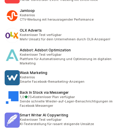
Jamloop
Kostenlos
CTV-Werbung mit herausragender Performance
OLX Adverts
Kostenloser Test verfügbar
Mehr Umsatz für dein Unternehmen durch OLX-Anzeigen!
Adsbot: Adsbot Optimization
Kostenloser Test verfügbar
Plattform für Automatisierung und Optimierung im digitalen
Marketing
Wask Marketing
Kostenlos
Smarte Facebook-Remarketing-Anzeigen
Back In Stock via Messenger
von 5 Sternen
1,0
(1)
•
Kostenloser Plan verfügbar
1 Rezensionen insgesamt
Sende schnelle Wieder-auf-Lager-Benachrichtigungen im
Facebook Messenger
Smart Writer AI Copywriting
Kostenloser Test verfügbar
KI-Texterstellung für rasant steigende Umsätze