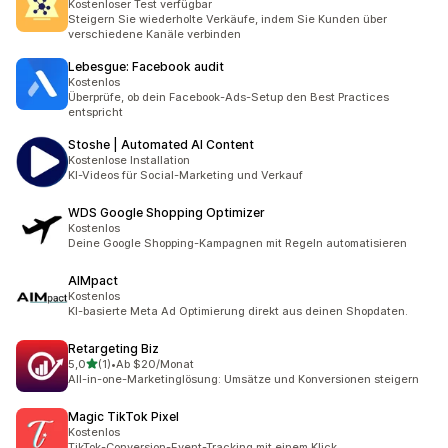
Kostenloser Test verfügbar
Steigern Sie wiederholte Verkäufe, indem Sie Kunden über
verschiedene Kanäle verbinden
Lebesgue: Facebook audit
Kostenlos
Überprüfe, ob dein Facebook-Ads-Setup den Best Practices
entspricht
Stoshe | Automated AI Content
Kostenlose Installation
KI-Videos für Social-Marketing und Verkauf
WDS Google Shopping Optimizer
Kostenlos
Deine Google Shopping-Kampagnen mit Regeln automatisieren
AIMpact
Kostenlos
KI-basierte Meta Ad Optimierung direkt aus deinen Shopdaten.
Retargeting Biz
von 5 Sternen
5,0
(1)
•
Ab $20/Monat
1 Rezensionen insgesamt
All-in-one-Marketinglösung: Umsätze und Konversionen steigern
Magic TikTok Pixel
Kostenlos
TikTok-Conversion-Event-Tracking mit einem Klick