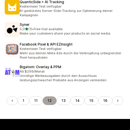
QuanticSide > AI Tracking
Kostenloser Test verfügbar
KI-gestütztes Server-Side-Tracking zur Optimierung deiner
Kampagnen
Syner
von 5 Sternen
5,0
(1)
•
Free trial available
1 Rezensionen insgesamt
Make your customers share your products on social media.
Facebook Pixel & API EZInsight
Kostenloser Test verfügbar
Mehr aus deinen Meta Ads durch die Verknüpfung unbegrenzter
Pixel herausholen
Bigatom: Overlay & PPM
Ab $299/Monat
Unnötige Werbeausgaben durch den Ausschluss
leistungsschwacher Produkte aus Anzeigen vermeiden
1
11
12
13
14
15
16