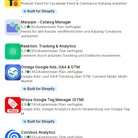
23 Rezensionen insgesamt
Produkt-Feed für Facebook-Feed & Commerce-Katalog erstellen
Built for Shopify
Marpipe ‑ Catalog Manager
von 5 Sternen
5,0
(6)
•
Kostenloser Plan verfügbar
6 Rezensionen insgesamt
Feeds für alle Kanäle veröffentlichen und Katalog-Creatives
aufwerten
Reaktion: Tracking & Analytics
von 5 Sternen
5,0
(25)
•
Kostenloser Test verfügbar
25 Rezensionen insgesamt
Gewinne durch präzises Tracking und Einblicke maximieren.
Omega Google Ads, GA4 & GTM
von 5 Sternen
4,7
(45)
•
Kostenloser Plan verfügbar
45 Rezensionen insgesamt
Google Ads- und GA4-Tracking über GTM. Consent Mode, Multi-
Market
Built for Shopify
Wixpa Google Tag Manager (GTM)
von 5 Sternen
4,8
(14)
•
Kostenloser Plan verfügbar
14 Rezensionen insgesamt
Google Ads, Google Analytics durch Verwendung von Google Tag
M
Built for Shopify
Convbox Analytics
von 5 Sternen
5,0
(55)
•
Kostenloser Test verfügbar