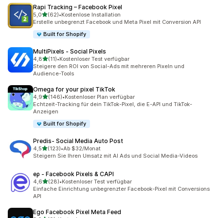
Rapi Tracking – Facebook Pixel
von 5 Sternen
5,0
(62)
•
Kostenlose Installation
62 Rezensionen insgesamt
Erstelle unbegrenzt Facebook und Meta Pixel mit Conversion API
Built for Shopify
MultiPixels ‑ Social Pixels
von 5 Sternen
4,8
(11)
•
Kostenloser Test verfügbar
11 Rezensionen insgesamt
Steigere den ROI von Social-Ads mit mehreren Pixeln und
Audience-Tools
Omega for your pixel TikTok
von 5 Sternen
4,9
(146)
•
Kostenloser Plan verfügbar
146 Rezensionen insgesamt
Echtzeit-Tracking für dein TikTok-Pixel, die E-API und TikTok-
Anzeigen
Built for Shopify
Predis‑ Social Media Auto Post
von 5 Sternen
4,5
(123)
•
Ab $32/Monat
123 Rezensionen insgesamt
Steigern Sie Ihren Umsatz mit AI Ads und Social Media-Videos
eρ ‑ Facebook Pixels & CAPI
von 5 Sternen
4,6
(28)
•
Kostenloser Test verfügbar
28 Rezensionen insgesamt
Einfache Einrichtung unbegrenzter Facebook-Pixel mit Conversions
API
Ego Facebook Pixel Meta Feed