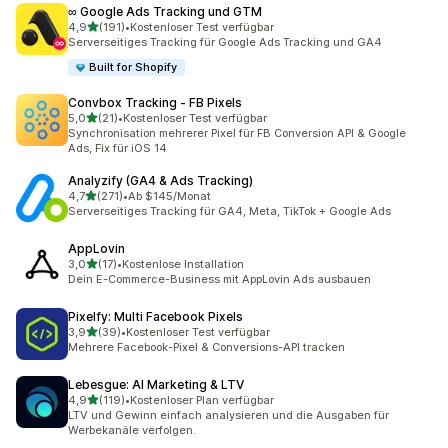
∞ Google Ads Tracking und GTM
von 5 Sternen
4,9
(191)
•
Kostenloser Test verfügbar
191 Rezensionen insgesamt
Serverseitiges Tracking für Google Ads Tracking und GA4
Built for Shopify
Convbox Tracking ‑ FB Pixels
von 5 Sternen
5,0
(21)
•
Kostenloser Test verfügbar
21 Rezensionen insgesamt
Synchronisation mehrerer Pixel für FB Conversion API & Google
Ads, Fix für iOS 14
Analyzify (GA4 & Ads Tracking)
von 5 Sternen
4,7
(271)
•
Ab $145/Monat
271 Rezensionen insgesamt
Serverseitiges Tracking für GA4, Meta, TikTok + Google Ads
AppLovin
von 5 Sternen
3,0
(17)
•
Kostenlose Installation
17 Rezensionen insgesamt
Dein E-Commerce-Business mit AppLovin Ads ausbauen
Pixelfy: Multi Facebook Pixels
von 5 Sternen
3,9
(39)
•
Kostenloser Test verfügbar
39 Rezensionen insgesamt
Mehrere Facebook-Pixel & Conversions-API tracken
Lebesgue: AI Marketing & LTV
von 5 Sternen
4,9
(119)
•
Kostenloser Plan verfügbar
119 Rezensionen insgesamt
LTV und Gewinn einfach analysieren und die Ausgaben für
Werbekanäle verfolgen.