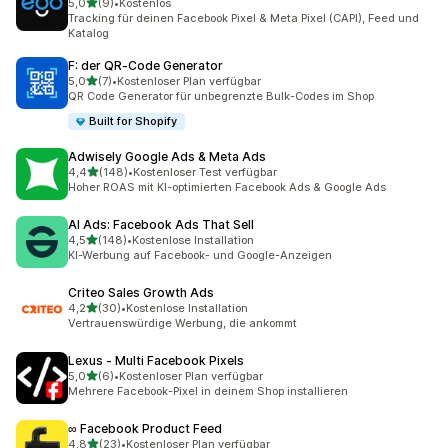
von 5 Sternen
5,0
(9)
•
Kostenlos
9 Rezensionen insgesamt
Tracking für deinen Facebook Pixel & Meta Pixel (CAPI), Feed und
Katalog
F: der QR‑Code Generator
von 5 Sternen
5,0
(7)
•
Kostenloser Plan verfügbar
7 Rezensionen insgesamt
QR Code Generator für unbegrenzte Bulk-Codes im Shop
Built for Shopify
Adwisely Google Ads & Meta Ads
von 5 Sternen
4,4
(148)
•
Kostenloser Test verfügbar
148 Rezensionen insgesamt
Hoher ROAS mit KI-optimierten Facebook Ads & Google Ads
AI Ads: Facebook Ads That Sell
von 5 Sternen
4,5
(148)
•
Kostenlose Installation
148 Rezensionen insgesamt
KI-Werbung auf Facebook- und Google-Anzeigen
Criteo Sales Growth Ads
von 5 Sternen
4,2
(30)
•
Kostenlose Installation
30 Rezensionen insgesamt
Vertrauenswürdige Werbung, die ankommt
Lexus ‑ Multi Facebook Pixels
von 5 Sternen
5,0
(6)
•
Kostenloser Plan verfügbar
6 Rezensionen insgesamt
Mehrere Facebook-Pixel in deinem Shop installieren
∞ Facebook Product Feed
von 5 Sternen
4,8
(23)
•
Kostenloser Plan verfügbar