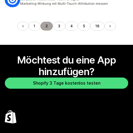
55 Rezensionen insgesamt
Marketing-Wirkung mit Multi-Touch-Attribution messen
1
2
3
4
5
16
Möchtest du eine App
hinzufügen?
Shopify 3 Tage kostenlos testen