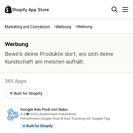
Shopify App Store
Marketing und Conversion
Werbung
Werbung
Werbung
Bewirb deine Produkte dort, wo sich deine
Kundschaft am meisten aufhält.
365 Apps
Built for Shopify
Google Ads Pixel von Nabu
von 5 Sternen
4,9
(420)
•
Kostenlose Installation
420 Rezensionen insgesamt
Fehlerfreies Google Pixel & Ads Tracking mit Google Tag
Built for Shopify