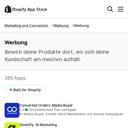
Shopify App Store
Marketing und Conversion
Werbung
Werbung
Werbung
Bewirb deine Produkte dort, wo sich deine
Kundschaft am meisten aufhält.
365 Apps
Built for Shopify
Converted Orders: Media Buyer
von 5 Sternen
4,5
(12)
•
Kostenloser Plan verfügbar
12 Rezensionen insgesamt
KI-Media-Buyer: Erstellt deine Werbemittel und steuert Kampagnen
Glowtify: AI Marketing