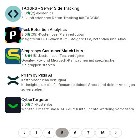
TAGGRS ‑ Server Side Tracking
von 5 Sternen
5,0
(2)
•
Kostenlos
2 Rezensionen insgesamt
Zukunftssicheres Daten-Tracking mit TAGGRS
Peel: Retention Analytics
von 5 Sternen
5,0
(35)
•
Kostenloser Plan verfügbar
35 Rezensionen insgesamt
Insights für DTC-Wachstum: Steigere LTV, Retention und Abos
Simprosys Customer Match Lists
von 5 Sternen
4,8
(18)
•
Kostenloser Test verfügbar
18 Rezensionen insgesamt
Google-, FB- und Microsoft-Kampagnen mit spezifischen
Zielgruppen stärken
Prism by Pixis AI
Kostenloser Plan verfügbar
KI-Insights, um die Performance deines Shops und deiner Anzeigen
zu verstehen
CyberTargeter
von 5 Sternen
5,0
(1)
•
Kostenlos
1 Rezensionen insgesamt
Website-Umsatz und ROAS durch intelligente Werbung verbessern
1
4
5
6
7
16