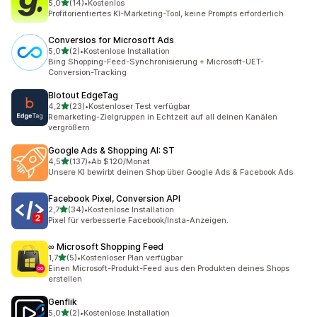
von 5 Sternen
5,0
(14)
•
Kostenlos
14 Rezensionen insgesamt
Profitorientiertes KI-Marketing-Tool, keine Prompts erforderlich
Conversios for Microsoft Ads
von 5 Sternen
5,0
(2)
•
Kostenlose Installation
2 Rezensionen insgesamt
Bing Shopping-Feed-Synchronisierung + Microsoft-UET-
Conversion-Tracking
Blotout EdgeTag
von 5 Sternen
4,2
(23)
•
Kostenloser Test verfügbar
23 Rezensionen insgesamt
Remarketing-Zielgruppen in Echtzeit auf all deinen Kanälen
vergrößern
Google Ads & Shopping AI: ST
von 5 Sternen
4,5
(137)
•
Ab $120/Monat
137 Rezensionen insgesamt
Unsere KI bewirbt deinen Shop über Google Ads & Facebook Ads
Facebook Pixel, Conversion API
von 5 Sternen
2,7
(34)
•
Kostenlose Installation
34 Rezensionen insgesamt
Pixel für verbesserte Facebook/Insta-Anzeigen.
∞ Microsoft Shopping Feed
von 5 Sternen
1,7
(5)
•
Kostenloser Plan verfügbar
5 Rezensionen insgesamt
Einen Microsoft-Produkt-Feed aus den Produkten deines Shops
erstellen
Genflik
von 5 Sternen
5,0
(2)
•
Kostenlose Installation