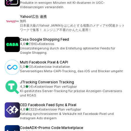
2 Rezensionen insgesamt
Produkte in wenigen Minuten mit KI-Avataren in UGC-
Videoanzeigen verwandeln.
Yahoo!広告 連携
無料
日本最大級のYahoo! JAPANをはじめとする複数のメディアや関連ネット
ワークで集客！ エンジニア不要のかんたん運用！
Casa Google Shopping Feed
von 5 Sternen
4,6
(196)
•
Kostenlos
196 Rezensionen insgesamt
Umsatzsteigerung durch die Erstellung optimierter Feeds für
Google Shopping.
Multi Facebook Pixel & CAPI
von 5 Sternen
5,0
(3)
•
Kostenlose Installation
3 Rezensionen insgesamt
Serverseitiges Meta-CAPI-Tracking, das iOS und Blocker umgeht
JTracking Conversion Tracking
von 5 Sternen
4,3
(4)
•
Kostenloser Plan verfügbar
4 Rezensionen insgesamt
KI-gestütztes Server-Tracking für präzise Anzeigen-Conversions
und ROAS
CED Facebook Feed Sync & Pixel
von 5 Sternen
4,8
(323)
•
Kostenloser Plan verfügbar
323 Rezensionen insgesamt
Katalog synchronisieren & Verkäufe mit Facebook-Pixel und
Instagram Ads steigern
CodeADX–Promo Code Marketplace