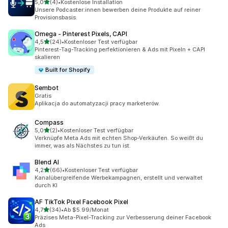
von 5 Sternen
5,0
(4)
•
Kostenlose Installation
4 Rezensionen insgesamt
Unsere Podcaster:innen bewerben deine Produkte auf reiner
Provisionsbasis.
Omega ‑ Pinterest Pixels, CAPI
von 5 Sternen
4,5
(24)
•
Kostenloser Test verfügbar
24 Rezensionen insgesamt
Pinterest-Tag-Tracking perfektionieren & Ads mit Pixeln + CAPI
skalieren
Built for Shopify
Sembot
Gratis
Aplikacja do automatyzacji pracy marketerów.
Compass
von 5 Sternen
5,0
(2)
•
Kostenloser Test verfügbar
2 Rezensionen insgesamt
Verknüpfe Meta Ads mit echten Shop-Verkäufen. So weißt du
immer, was als Nächstes zu tun ist.
Blend AI
von 5 Sternen
4,2
(66)
•
Kostenloser Test verfügbar
66 Rezensionen insgesamt
Kanalübergreifende Werbekampagnen, erstellt und verwaltet
durch KI
AF TikTok Pixel Facebook Pixel
von 5 Sternen
4,7
(34)
•
Ab $5.99/Monat
34 Rezensionen insgesamt
Präzises Meta-Pixel-Tracking zur Verbesserung deiner Facebook
Ads