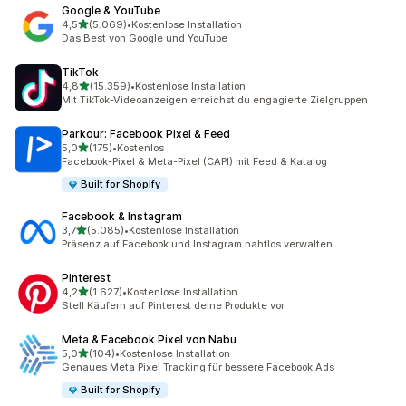
Google & YouTube
von 5 Sternen
4,5
(5.069)
•
Kostenlose Installation
5069 Rezensionen insgesamt
Das Best von Google und YouTube
TikTok
von 5 Sternen
4,8
(15.359)
•
Kostenlose Installation
15359 Rezensionen insgesamt
Mit TikTok-Videoanzeigen erreichst du engagierte Zielgruppen
Parkour: Facebook Pixel & Feed
von 5 Sternen
5,0
(175)
•
Kostenlos
175 Rezensionen insgesamt
Facebook-Pixel & Meta-Pixel (CAPI) mit Feed & Katalog
Built for Shopify
Facebook & Instagram
von 5 Sternen
3,7
(5.085)
•
Kostenlose Installation
5085 Rezensionen insgesamt
Präsenz auf Facebook und Instagram nahtlos verwalten
Pinterest
von 5 Sternen
4,2
(1.627)
•
Kostenlose Installation
1627 Rezensionen insgesamt
Stell Käufern auf Pinterest deine Produkte vor
Meta & Facebook Pixel von Nabu
von 5 Sternen
5,0
(104)
•
Kostenlose Installation
104 Rezensionen insgesamt
Genaues Meta Pixel Tracking für bessere Facebook Ads
Built for Shopify