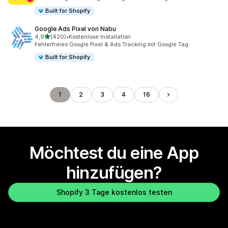
Built for Shopify
Google Ads Pixel von Nabu
von 5 Sternen
4,9
(420)
•
Kostenlose Installation
420 Rezensionen insgesamt
Fehlerfreies Google Pixel & Ads Tracking mit Google Tag
Built for Shopify
1
2
3
4
16
Möchtest du eine App
hinzufügen?
Shopify 3 Tage kostenlos testen