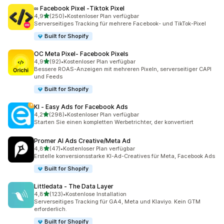
∞ Facebook Pixel ‑Tiktok Pixel
von 5 Sternen
4,9
(250)
•
Kostenloser Plan verfügbar
250 Rezensionen insgesamt
Serverseitiges Tracking für mehrere Facebook- und TikTok-Pixel
Built for Shopify
OC Meta Pixel‑ Facebook Pixels
von 5 Sternen
4,9
(92)
•
Kostenloser Plan verfügbar
92 Rezensionen insgesamt
Bessere ROAS-Anzeigen mit mehreren Pixeln, serverseitiger CAPI
und Feeds
Built for Shopify
KI ‑ Easy Ads for Facebook Ads
von 5 Sternen
4,2
(298)
•
Kostenloser Plan verfügbar
298 Rezensionen insgesamt
Starten Sie einen kompletten Werbetrichter, der konvertiert
Promer AI Ads Creative/Meta Ad
von 5 Sternen
4,8
(47)
•
Kostenloser Plan verfügbar
47 Rezensionen insgesamt
Erstelle konversionsstarke KI-Ad-Creatives für Meta, Facebook Ads
Built for Shopify
Littledata ‑ The Data Layer
von 5 Sternen
4,8
(123)
•
Kostenlose Installation
123 Rezensionen insgesamt
Serverseitiges Tracking für GA4, Meta und Klaviyo. Kein GTM
erforderlich.
Built for Shopify