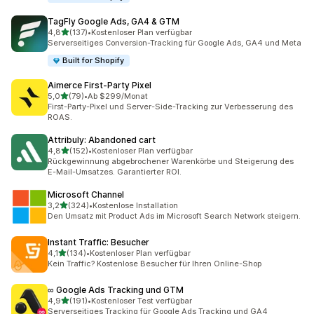
TagFly Google Ads, GA4 & GTM
von 5 Sternen
4,8
(137)
•
Kostenloser Plan verfügbar
137 Rezensionen insgesamt
Serverseitiges Conversion-Tracking für Google Ads, GA4 und Meta
Built for Shopify
Aimerce First‑Party Pixel
von 5 Sternen
5,0
(79)
•
Ab $299/Monat
79 Rezensionen insgesamt
First-Party-Pixel und Server-Side-Tracking zur Verbesserung des
ROAS.
Attribuly: Abandoned cart
von 5 Sternen
4,8
(152)
•
Kostenloser Plan verfügbar
152 Rezensionen insgesamt
Rückgewinnung abgebrochener Warenkörbe und Steigerung des
E-Mail-Umsatzes. Garantierter ROI.
Microsoft Channel
von 5 Sternen
3,2
(324)
•
Kostenlose Installation
324 Rezensionen insgesamt
Den Umsatz mit Product Ads im Microsoft Search Network steigern.
Instant Traffic: Besucher
von 5 Sternen
4,1
(134)
•
Kostenloser Plan verfügbar
134 Rezensionen insgesamt
Kein Traffic? Kostenlose Besucher für Ihren Online-Shop
∞ Google Ads Tracking und GTM
von 5 Sternen
4,9
(191)
•
Kostenloser Test verfügbar
191 Rezensionen insgesamt
Serverseitiges Tracking für Google Ads Tracking und GA4