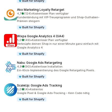
Built for Shopify
Ako Marketing Loyalty Retarget
von 5 Sternen
4,7
(124)
•
Kostenloser Plan verfügbar
124 Rezensionen insgesamt
Kundenbindung mit VIP-Treueprogramm und Shop-Guthaben-
Prämien steigern
Built for Shopify
Wixpa Google Analytics 4 (GA4)
von 5 Sternen
5,0
(49)
•
Kostenloser Plan verfügbar
49 Rezensionen insgesamt
Verknüpfe deinen Shop in nur einer Minute ganz einfach mit
Google Analytics 4
Built for Shopify
Nabu: Google Ads Retargeting
von 5 Sternen
4,9
(90)
•
Kostenlose Installation
90 Rezensionen insgesamt
Ein-Klick-Implementierung des Google Retargeting Pixels.
Built for Shopify
ScaleUp: Google Ads Tracking
von 5 Sternen
5,0
(4)
•
Kostenlos
4 Rezensionen insgesamt
Google Pixel & Google Ads-Tracking – Kein Code nötig
Built for Shopify