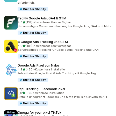
erforderlich.
Built for Shopify
TagFly Google Ads, GA4 & GTM
von 5 Sternen
4,8
(137)
•
Kostenloser Plan verfügbar
137 Rezensionen insgesamt
Serverseitiges Conversion-Tracking für Google Ads, GA4 und Meta
Built for Shopify
∞ Google Ads Tracking und GTM
von 5 Sternen
4,9
(191)
•
Kostenloser Test verfügbar
191 Rezensionen insgesamt
Serverseitiges Tracking für Google Ads Tracking und GA4
Built for Shopify
Google Ads Pixel von Nabu
von 5 Sternen
4,9
(420)
•
Kostenlose Installation
420 Rezensionen insgesamt
Fehlerfreies Google Pixel & Ads Tracking mit Google Tag
Built for Shopify
Rapi Tracking – Facebook Pixel
von 5 Sternen
5,0
(62)
•
Kostenlose Installation
62 Rezensionen insgesamt
Erstelle unbegrenzt Facebook und Meta Pixel mit Conversion API
Built for Shopify
Omega for your pixel TikTok