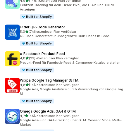
von 5 Sternen
4,9
(146)
•
Kostenloser Plan verfügbar
146 Rezensionen insgesamt
Echtzeit-Tracking für dein TikTok-Pixel, die E-API und TikTok-
Anzeigen
Built for Shopify
F: der QR‑Code Generator
von 5 Sternen
5,0
(7)
•
Kostenloser Plan verfügbar
7 Rezensionen insgesamt
QR Code Generator für unbegrenzte Bulk-Codes im Shop
Built for Shopify
∞ Facebook Product Feed
von 5 Sternen
4,8
(23)
•
Kostenloser Plan verfügbar
23 Rezensionen insgesamt
Produkt-Feed für Facebook-Feed & Commerce-Katalog erstellen
Built for Shopify
Wixpa Google Tag Manager (GTM)
von 5 Sternen
4,8
(14)
•
Kostenloser Plan verfügbar
14 Rezensionen insgesamt
Google Ads, Google Analytics durch Verwendung von Google Tag
M
Built for Shopify
Omega Google Ads, GA4 & GTM
von 5 Sternen
4,7
(45)
•
Kostenloser Plan verfügbar
45 Rezensionen insgesamt
Google Ads- und GA4-Tracking über GTM. Consent Mode, Multi-
Market