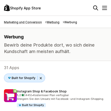
Shopify App Store
Marketing und Conversion
Werbung
Werbung
Werbung
Bewirb deine Produkte dort, wo sich deine
Kundschaft am meisten aufhält.
31 Apps
Built for Shopify
Instagram Shop & Facebook Shop
von 5 Sternen
5,0
(445)
•
Kostenloser Plan verfügbar
445 Rezensionen insgesamt
Steigern Sie den Umsatz mit Facebook- und Instagram-Shopping.
Built for Shopify