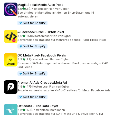
Magik Social Media Auto Post
von 5 Sternen
5,0
(31)
•
Kostenloser Plan verfügbar
31 Rezensionen insgesamt
Social-Media-Marketing mit deinen Shop-Daten und KI
automatisieren
Built for Shopify
∞ Facebook Pixel ‑Tiktok Pixel
von 5 Sternen
4,9
(250)
•
Kostenloser Plan verfügbar
250 Rezensionen insgesamt
Serverseitiges Tracking für mehrere Facebook- und TikTok-Pixel
Built for Shopify
OC Meta Pixel‑ Facebook Pixels
von 5 Sternen
4,9
(92)
•
Kostenloser Plan verfügbar
92 Rezensionen insgesamt
Bessere ROAS-Anzeigen mit mehreren Pixeln, serverseitiger CAPI
und Feeds
Built for Shopify
Promer AI Ads Creative/Meta Ad
von 5 Sternen
4,8
(47)
•
Kostenloser Plan verfügbar
47 Rezensionen insgesamt
Erstelle konversionsstarke KI-Ad-Creatives für Meta, Facebook Ads
Built for Shopify
Littledata ‑ The Data Layer
von 5 Sternen
4,8
(123)
•
Kostenlose Installation
123 Rezensionen insgesamt
Serverseitiges Tracking für GA4, Meta und Klaviyo. Kein GTM