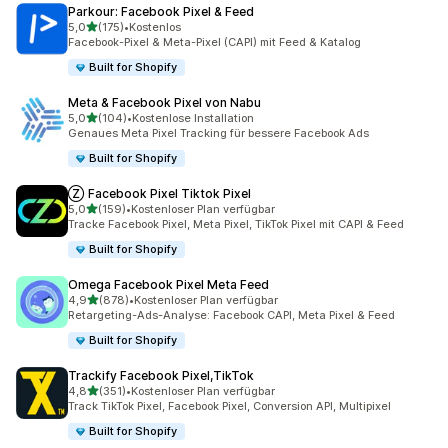
Parkour: Facebook Pixel & Feed
von 5 Sternen
5,0
(175)
•
Kostenlos
175 Rezensionen insgesamt
Facebook-Pixel & Meta-Pixel (CAPI) mit Feed & Katalog
Built for Shopify
Meta & Facebook Pixel von Nabu
von 5 Sternen
5,0
(104)
•
Kostenlose Installation
104 Rezensionen insgesamt
Genaues Meta Pixel Tracking für bessere Facebook Ads
Built for Shopify
Ⓩ Facebook Pixel Tiktok Pixel
von 5 Sternen
5,0
(159)
•
Kostenloser Plan verfügbar
159 Rezensionen insgesamt
Tracke Facebook Pixel, Meta Pixel, TikTok Pixel mit CAPI & Feed
Built for Shopify
Omega Facebook Pixel Meta Feed
von 5 Sternen
4,9
(878)
•
Kostenloser Plan verfügbar
878 Rezensionen insgesamt
Retargeting-Ads-Analyse: Facebook CAPI, Meta Pixel & Feed
Built for Shopify
Trackify Facebook Pixel,TikTok
von 5 Sternen
4,8
(351)
•
Kostenloser Plan verfügbar
351 Rezensionen insgesamt
Track TikTok Pixel, Facebook Pixel, Conversion API, Multipixel
Built for Shopify