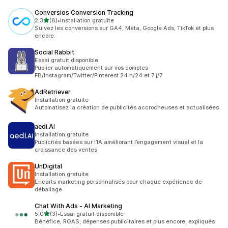
Conversios Conversion Tracking
étoile(s) sur 5
2,3
(8)
•
Installation gratuite
8 avis au total
Suivez les conversions sur GA4, Meta, Google Ads, TikTok et plus
encore.
Social Rabbit
Essai gratuit disponible
Publier automatiquement sur vos comptes
FB/Instagram/Twitter/Pinterest 24 h/24 et 7 j/7
AdRetriever
Installation gratuite
Automatisez la création de publicités accrocheuses et actualisées
aedi.AI
Installation gratuite
Publicités basées sur l’IA améliorant l’engagement visuel et la
croissance des ventes
UnDigital
Installation gratuite
Encarts marketing personnalisés pour chaque expérience de
déballage
Chat With Ads ‑ AI Marketing
étoile(s) sur 5
5,0
(3)
•
Essai gratuit disponible
3 avis au total
Bénéfice, ROAS, dépenses publicitaires et plus encore, expliqués