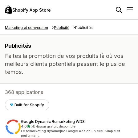
Shopify App Store
Marketing et conversion
Publicité
Publicités
Publicités
Faites la promotion de vos produits là où vos
meilleurs clients potentiels passent le plus de
temps.
368 applications
Built for Shopify
Google Dynamic Remarketing WDS
étoile(s) sur 5
4,0
(4)
•
Essai gratuit disponible
4 avis au total
Le remarketing dynamique Google Ads en un clic. Simple et
performant.