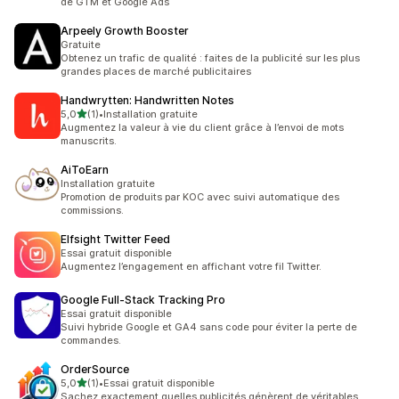
de GTM et Google Ads
Arpeely Growth Booster
Gratuite
Obtenez un trafic de qualité : faites de la publicité sur les plus
grandes places de marché publicitaires
Handwrytten: Handwritten Notes
étoile(s) sur 5
5,0
(1)
•
Installation gratuite
1 avis au total
Augmentez la valeur à vie du client grâce à l’envoi de mots
manuscrits.
AiToEarn
Installation gratuite
Promotion de produits par KOC avec suivi automatique des
commissions.
Elfsight Twitter Feed
Essai gratuit disponible
Augmentez l’engagement en affichant votre fil Twitter.
Google Full‑Stack Tracking Pro
Essai gratuit disponible
Suivi hybride Google et GA4 sans code pour éviter la perte de
commandes.
OrderSource
étoile(s) sur 5
5,0
(1)
•
Essai gratuit disponible
1 avis au total
Sachez exactement quelles publicités génèrent de véritables