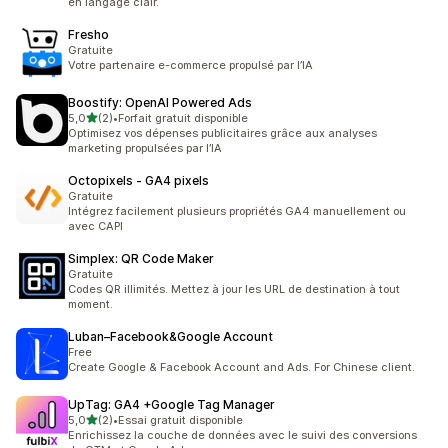
en langage clair.
Fresho
Gratuite
Votre partenaire e-commerce propulsé par l’IA
Boostify: OpenAI Powered Ads
étoile(s) sur 5
5,0
(2)
•
Forfait gratuit disponible
2 avis au total
Optimisez vos dépenses publicitaires grâce aux analyses
marketing propulsées par l’IA
Octopixels ‑ GA4 pixels
Gratuite
Intégrez facilement plusieurs propriétés GA4 manuellement ou
avec CAPI
Simplex: QR Code Maker
Gratuite
Codes QR illimités. Mettez à jour les URL de destination à tout
moment.
Luban–Facebook&Google Account
Free
Create Google & Facebook Account and Ads. For Chinese client.
UpTag: GA4 +Google Tag Manager
étoile(s) sur 5
5,0
(2)
•
Essai gratuit disponible
2 avis au total
Enrichissez la couche de données avec le suivi des conversions