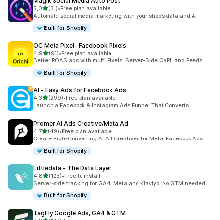
Magik Social Media Auto Post
stelle su 5
5,0
(31)
•
Free plan available
31 recensioni totali
Automate social media marketing with your shop’s data and AI
Built for Shopify
OC Meta Pixel‑ Facebook Pixels
stelle su 5
4,9
(91)
•
Free plan available
91 recensioni totali
Better ROAS ads with multi Pixels, Server-Side CAPI, and Feeds
Built for Shopify
AI ‑ Easy Ads for Facebook Ads
stelle su 5
4,3
(299)
•
Free plan available
299 recensioni totali
Launch a Facebook & Instagram Ads Funnel That Converts
Promer AI Ads Creative/Meta Ad
stelle su 5
4,7
(49)
•
Free plan available
49 recensioni totali
Create High-Converting AI Ad Creatives for Meta, Facebook Ads
Built for Shopify
Littledata ‑ The Data Layer
stelle su 5
4,8
(123)
•
Free to install
123 recensioni totali
Server-side tracking for GA4, Meta and Klaviyo. No GTM needed.
Built for Shopify
TagFly Google Ads, GA4 & GTM