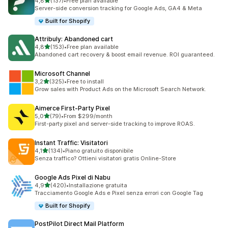
stelle su 5
4,8
(137)
•
Free plan available
137 recensioni totali
Server-side conversion tracking for Google Ads, GA4 & Meta
Built for Shopify
Attribuly: Abandoned cart
stelle su 5
4,8
(153)
•
Free plan available
153 recensioni totali
Abandoned cart recovery & boost email revenue. ROI guaranteed.
Microsoft Channel
stelle su 5
3,2
(325)
•
Free to install
325 recensioni totali
Grow sales with Product Ads on the Microsoft Search Network.
Aimerce First‑Party Pixel
stelle su 5
5,0
(79)
•
From $299/month
79 recensioni totali
First-party pixel and server-side tracking to improve ROAS.
Instant Traffic: Visitatori
stelle su 5
4,1
(134)
•
Piano gratuito disponibile
134 recensioni totali
Senza traffico? Ottieni visitatori gratis Online-Store
Google Ads Pixel di Nabu
stelle su 5
4,9
(420)
•
Installazione gratuita
420 recensioni totali
Tracciamento Google Ads e Pixel senza errori con Google Tag
Built for Shopify
PostPilot Direct Mail Platform