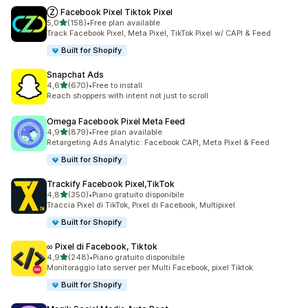
Ⓩ Facebook Pixel Tiktok Pixel
stelle su 5
5,0
(158)
•
Free plan available
158 recensioni totali
Track Facebook Pixel, Meta Pixel, TikTok Pixel w/ CAPI & Feed
Built for Shopify
Snapchat Ads
stelle su 5
4,6
(670)
•
Free to install
670 recensioni totali
Reach shoppers with intent not just to scroll
Omega Facebook Pixel Meta Feed
stelle su 5
4,9
(879)
•
Free plan available
879 recensioni totali
Retargeting Ads Analytic: Facebook CAPI, Meta Pixel & Feed
Built for Shopify
Trackify Facebook Pixel,TikTok
stelle su 5
4,8
(350)
•
Piano gratuito disponibile
350 recensioni totali
Traccia Pixel di TikTok, Pixel di Facebook, Multipixel
Built for Shopify
∞ Pixel di Facebook, Tiktok
stelle su 5
4,9
(248)
•
Piano gratuito disponibile
248 recensioni totali
Monitoraggio lato server per Multi Facebook, pixel Tiktok
Built for Shopify