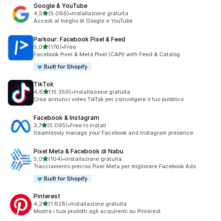
Google & YouTube
stelle su 5
4,5
(5.066)
•
Installazione gratuita
5066 recensioni totali
Accedi al meglio di Google e YouTube
Parkour: Facebook Pixel & Feed
stelle su 5
5,0
(176)
•
Free
176 recensioni totali
Facebook Pixel & Meta Pixel (CAPI) with Feed & Catalog
Built for Shopify
TikTok
stelle su 5
4,8
(15.359)
•
Installazione gratuita
15359 recensioni totali
Crea annunci video TikTok per coinvolgere il tuo pubblico
Facebook & Instagram
stelle su 5
3,7
(5.095)
•
Free to install
5095 recensioni totali
Seamlessly manage your Facebook and Instagram presence
Pixel Meta & Facebook di Nabu
stelle su 5
5,0
(104)
•
Installazione gratuita
104 recensioni totali
Tracciamento preciso Pixel Meta per migliorare Facebook Ads
Built for Shopify
Pinterest
stelle su 5
4,2
(1.628)
•
Installazione gratuita
1628 recensioni totali
Mostra i tuoi prodotti agli acquirenti su Pinterest