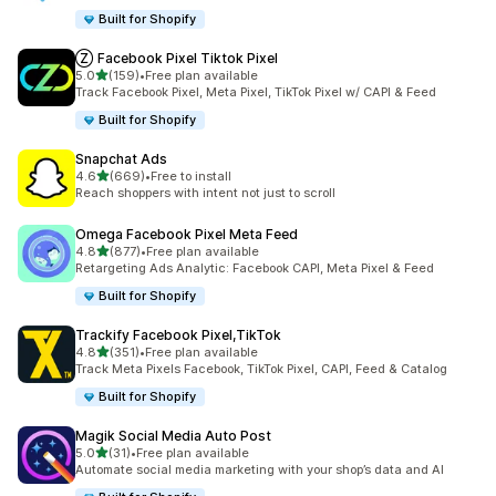
Built for Shopify
Ⓩ Facebook Pixel Tiktok Pixel
5つ星中
5.0
(159)
•
Free plan available
合計レビュー数：159件
Track Facebook Pixel, Meta Pixel, TikTok Pixel w/ CAPI & Feed
Built for Shopify
Snapchat Ads
5つ星中
4.6
(669)
•
Free to install
合計レビュー数：669件
Reach shoppers with intent not just to scroll
Omega Facebook Pixel Meta Feed
5つ星中
4.8
(877)
•
Free plan available
合計レビュー数：877件
Retargeting Ads Analytic: Facebook CAPI, Meta Pixel & Feed
Built for Shopify
Trackify Facebook Pixel,TikTok
5つ星中
4.8
(351)
•
Free plan available
合計レビュー数：351件
Track Meta Pixels Facebook, TikTok Pixel, CAPI, Feed & Catalog
Built for Shopify
Magik Social Media Auto Post
5つ星中
5.0
(31)
•
Free plan available
合計レビュー数：31件
Automate social media marketing with your shop’s data and AI