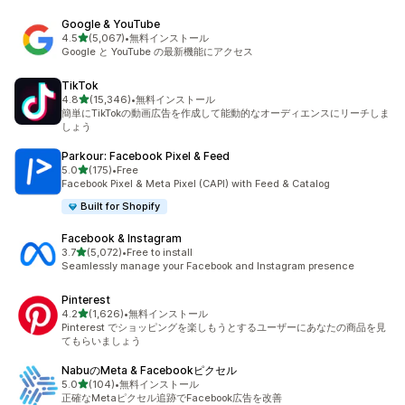
Google & YouTube
5つ星中
4.5
(5,067)
•
無料インストール
合計レビュー数：5067件
Google と YouTube の最新機能にアクセス
TikTok
5つ星中
4.8
(15,346)
•
無料インストール
合計レビュー数：15346件
簡単にTikTokの動画広告を作成して能動的なオーディエンスにリーチしま
しょう
Parkour: Facebook Pixel & Feed
5つ星中
5.0
(175)
•
Free
合計レビュー数：175件
Facebook Pixel & Meta Pixel (CAPI) with Feed & Catalog
Built for Shopify
Facebook & Instagram
5つ星中
3.7
(5,072)
•
Free to install
合計レビュー数：5072件
Seamlessly manage your Facebook and Instagram presence
Pinterest
5つ星中
4.2
(1,626)
•
無料インストール
合計レビュー数：1626件
Pinterest でショッピングを楽しもうとするユーザーにあなたの商品を見
てもらいましょう
NabuのMeta & Facebookピクセル
5つ星中
5.0
(104)
•
無料インストール
合計レビュー数：104件
正確なMetaピクセル追跡でFacebook広告を改善