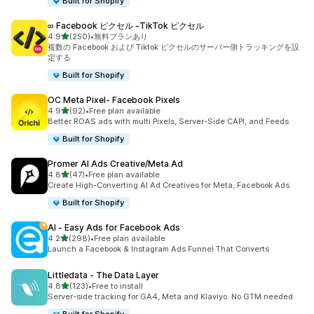
Built for Shopify
∞ Facebook ピクセル ‑TikTok ピクセル
5つ星中
4.9
(250)
•
無料プランあり
合計レビュー数：250件
複数の Facebook および Tiktok ピクセルのサーバー側トラッキングを設
定する
Built for Shopify
OC Meta Pixel‑ Facebook Pixels
5つ星中
4.9
(92)
•
Free plan available
合計レビュー数：92件
Better ROAS ads with multi Pixels, Server-Side CAPI, and Feeds
Built for Shopify
Promer AI Ads Creative/Meta Ad
5つ星中
4.8
(47)
•
Free plan available
合計レビュー数：47件
Create High-Converting AI Ad Creatives for Meta, Facebook Ads
Built for Shopify
AI ‑ Easy Ads for Facebook Ads
5つ星中
4.2
(298)
•
Free plan available
合計レビュー数：298件
Launch a Facebook & Instagram Ads Funnel That Converts
Littledata ‑ The Data Layer
5つ星中
4.8
(123)
•
Free to install
合計レビュー数：123件
Server-side tracking for GA4, Meta and Klaviyo. No GTM needed.