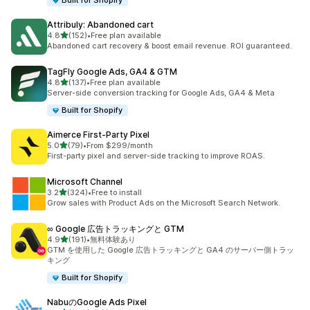
Built for Shopify
Attribuly: Abandoned cart
5つ星中
4.8
(152)
•
Free plan available
合計レビュー数：152件
Abandoned cart recovery & boost email revenue. ROI guaranteed.
TagFly Google Ads, GA4 & GTM
5つ星中
4.8
(137)
•
Free plan available
合計レビュー数：137件
Server-side conversion tracking for Google Ads, GA4 & Meta
Built for Shopify
Aimerce First‑Party Pixel
5つ星中
5.0
(79)
•
From $299/month
合計レビュー数：79件
First-party pixel and server-side tracking to improve ROAS.
Microsoft Channel
5つ星中
3.2
(324)
•
Free to install
合計レビュー数：324件
Grow sales with Product Ads on the Microsoft Search Network.
∞ Google 広告トラッキングと GTM
5つ星中
4.9
(191)
•
無料体験あり
合計レビュー数：191件
GTM を使用した Google 広告トラッキングと GA4 のサーバー側トラッ
キング
Built for Shopify
NabuのGoogle Ads Pixel