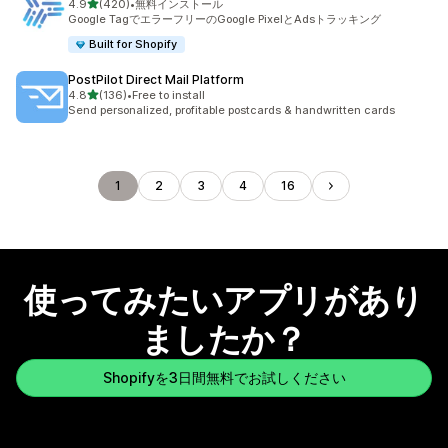
5つ星中
4.9
(420)
•
無料インストール
合計レビュー数：420件
Google TagでエラーフリーのGoogle PixelとAdsトラッキング
Built for Shopify
PostPilot Direct Mail Platform
5つ星中
4.8
(136)
•
Free to install
合計レビュー数：136件
Send personalized, profitable postcards & handwritten cards
1
2
3
4
16
使ってみたいアプリがあり
ましたか？
Shopifyを3日間無料でお試しください