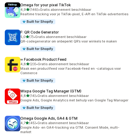
Omega for your pixel TikTok
van 5 sterren
4,9
(146)
•
Gratis abonnement beschikbaar
146 recensies in totaal
Realtime tracking voor je TikTok-pixel, E-API en TikTok-advertenties
Built for Shopify
F: QR Code Generator
van 5 sterren
5,0
(7)
•
Gratis abonnement beschikbaar
7 recensies in totaal
QR-codegenerator om onbeperkt QR’s voor winkels te maken
Built for Shopify
∞ Facebook Product Feed
van 5 sterren
4,8
(23)
•
Gratis abonnement beschikbaar
23 recensies in totaal
Maak een productfeed voor Facebook-feed en -catalogus voor
Commerce
Built for Shopify
Wixpa Google Tag Manager (GTM)
van 5 sterren
4,8
(14)
•
Gratis abonnement beschikbaar
14 recensies in totaal
Google Ads, Google Analytics met behulp van Google Tag Manager
Built for Shopify
Omega Google Ads, GA4 & GTM
van 5 sterren
4,7
(45)
•
Gratis abonnement beschikbaar
45 recensies in totaal
Google Ads- en GA4-tracking via GTM. Consent Mode, multi-
market