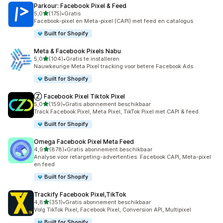
Parkour: Facebook Pixel & Feed
van 5 sterren
5,0
(175)
•
Gratis
175 recensies in totaal
Facebook-pixel en Meta-pixel (CAPI) met feed en catalogus
Built for Shopify
Meta & Facebook Pixels Nabu
van 5 sterren
5,0
(104)
•
Gratis te installeren
104 recensies in totaal
Nauwkeurige Meta Pixel tracking voor betere Facebook Ads
Built for Shopify
Ⓩ Facebook Pixel Tiktok Pixel
van 5 sterren
5,0
(159)
•
Gratis abonnement beschikbaar
159 recensies in totaal
Track Facebook Pixel, Meta Pixel, TikTok Pixel met CAPI & feed
Built for Shopify
Omega Facebook Pixel Meta Feed
van 5 sterren
4,9
(878)
•
Gratis abonnement beschikbaar
878 recensies in totaal
Analyse voor retargeting-advertenties: Facebook CAPI, Meta-pixel
en feed
Built for Shopify
Trackify Facebook Pixel,TikTok
van 5 sterren
4,8
(351)
•
Gratis abonnement beschikbaar
351 recensies in totaal
Volg TikTok Pixel, Facebook Pixel, Conversion API, Multipixel
Built for Shopify