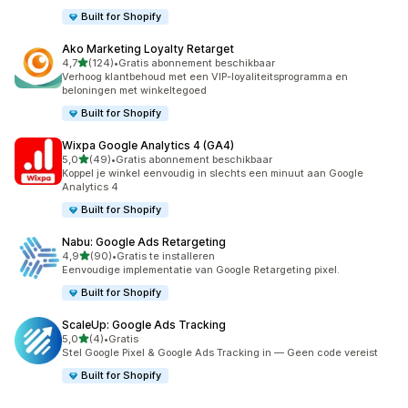
Built for Shopify
Ako Marketing Loyalty Retarget
van 5 sterren
4,7
(124)
•
Gratis abonnement beschikbaar
124 recensies in totaal
Verhoog klantbehoud met een VIP-loyaliteitsprogramma en
beloningen met winkeltegoed
Built for Shopify
Wixpa Google Analytics 4 (GA4)
van 5 sterren
5,0
(49)
•
Gratis abonnement beschikbaar
49 recensies in totaal
Koppel je winkel eenvoudig in slechts een minuut aan Google
Analytics 4
Built for Shopify
Nabu: Google Ads Retargeting
van 5 sterren
4,9
(90)
•
Gratis te installeren
90 recensies in totaal
Eenvoudige implementatie van Google Retargeting pixel.
Built for Shopify
ScaleUp: Google Ads Tracking
van 5 sterren
5,0
(4)
•
Gratis
4 recensies in totaal
Stel Google Pixel & Google Ads Tracking in — Geen code vereist
Built for Shopify