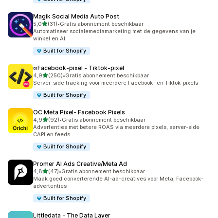
Magik Social Media Auto Post
van 5 sterren
5,0
(31)
•
Gratis abonnement beschikbaar
31 recensies in totaal
Automatiseer socialemediamarketing met de gegevens van je
winkel en AI
Built for Shopify
∞Facebook‑pixel ‑ Tiktok‑pixel
van 5 sterren
4,9
(250)
•
Gratis abonnement beschikbaar
250 recensies in totaal
Server-side tracking voor meerdere Facebook- en Tiktok-pixels
Built for Shopify
OC Meta Pixel‑ Facebook Pixels
van 5 sterren
4,9
(92)
•
Gratis abonnement beschikbaar
92 recensies in totaal
Advertenties met betere ROAS via meerdere pixels, server-side
CAPI en feeds
Built for Shopify
Promer AI Ads Creative/Meta Ad
van 5 sterren
4,8
(47)
•
Gratis abonnement beschikbaar
47 recensies in totaal
Maak goed converterende AI-ad-creatives voor Meta, Facebook-
advertenties
Built for Shopify
Littledata ‑ The Data Layer