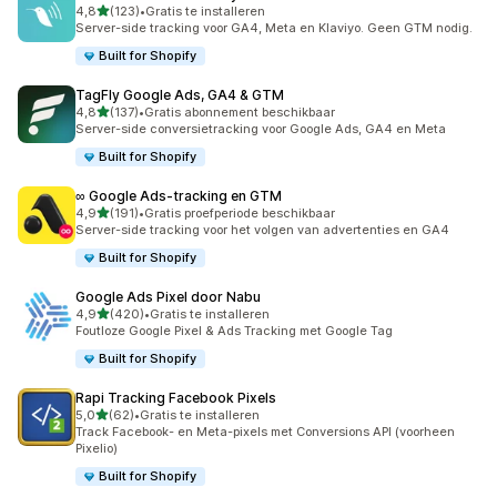
van 5 sterren
4,8
(123)
•
Gratis te installeren
123 recensies in totaal
Server-side tracking voor GA4, Meta en Klaviyo. Geen GTM nodig.
Built for Shopify
TagFly Google Ads, GA4 & GTM
van 5 sterren
4,8
(137)
•
Gratis abonnement beschikbaar
137 recensies in totaal
Server-side conversietracking voor Google Ads, GA4 en Meta
Built for Shopify
∞ Google Ads‑tracking en GTM
van 5 sterren
4,9
(191)
•
Gratis proefperiode beschikbaar
191 recensies in totaal
Server-side tracking voor het volgen van advertenties en GA4
Built for Shopify
Google Ads Pixel door Nabu
van 5 sterren
4,9
(420)
•
Gratis te installeren
420 recensies in totaal
Foutloze Google Pixel & Ads Tracking met Google Tag
Built for Shopify
Rapi Tracking Facebook Pixels
van 5 sterren
5,0
(62)
•
Gratis te installeren
62 recensies in totaal
Track Facebook- en Meta-pixels met Conversions API (voorheen
Pixelio)
Built for Shopify