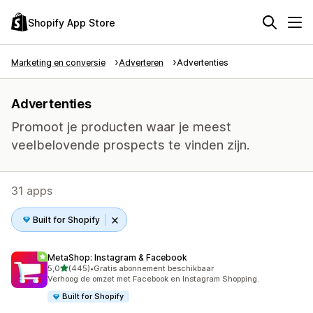
Shopify App Store
Marketing en conversie
Adverteren
Advertenties
Advertenties
Promoot je producten waar je meest
veelbelovende prospects te vinden zijn.
31 apps
Built for Shopify
MetaShop: Instagram & Facebook
van 5 sterren
5,0
(445)
•
Gratis abonnement beschikbaar
445 recensies in totaal
Verhoog de omzet met Facebook en Instagram Shopping.
Built for Shopify