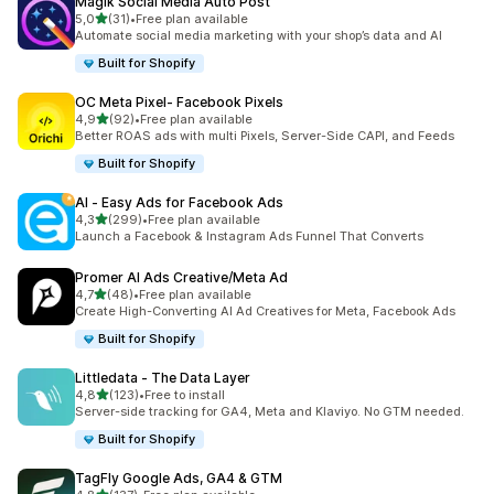
Magik Social Media Auto Post
na 5 gwiazdek
5,0
(31)
•
Free plan available
Łączna liczba recenzji: 31
Automate social media marketing with your shop’s data and AI
Built for Shopify
OC Meta Pixel‑ Facebook Pixels
na 5 gwiazdek
4,9
(92)
•
Free plan available
Łączna liczba recenzji: 92
Better ROAS ads with multi Pixels, Server-Side CAPI, and Feeds
Built for Shopify
AI ‑ Easy Ads for Facebook Ads
na 5 gwiazdek
4,3
(299)
•
Free plan available
Łączna liczba recenzji: 299
Launch a Facebook & Instagram Ads Funnel That Converts
Promer AI Ads Creative/Meta Ad
na 5 gwiazdek
4,7
(48)
•
Free plan available
Łączna liczba recenzji: 48
Create High-Converting AI Ad Creatives for Meta, Facebook Ads
Built for Shopify
Littledata ‑ The Data Layer
na 5 gwiazdek
4,8
(123)
•
Free to install
Łączna liczba recenzji: 123
Server-side tracking for GA4, Meta and Klaviyo. No GTM needed.
Built for Shopify
TagFly Google Ads, GA4 & GTM