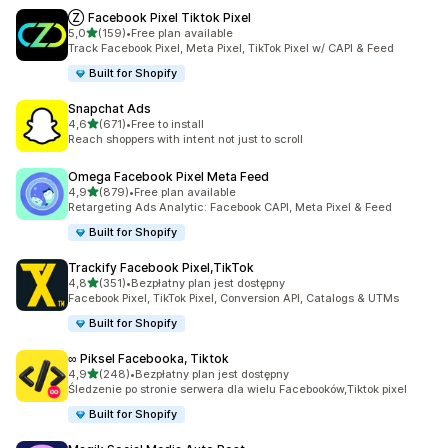
Ⓩ Facebook Pixel Tiktok Pixel
na 5 gwiazdek
5,0
(159)
•
Free plan available
Łączna liczba recenzji: 159
Track Facebook Pixel, Meta Pixel, TikTok Pixel w/ CAPI & Feed
Built for Shopify
Snapchat Ads
na 5 gwiazdek
4,6
(671)
•
Free to install
Łączna liczba recenzji: 671
Reach shoppers with intent not just to scroll
Omega Facebook Pixel Meta Feed
na 5 gwiazdek
4,9
(879)
•
Free plan available
Łączna liczba recenzji: 879
Retargeting Ads Analytic: Facebook CAPI, Meta Pixel & Feed
Built for Shopify
Trackify Facebook Pixel,TikTok
na 5 gwiazdek
4,8
(351)
•
Bezpłatny plan jest dostępny
Łączna liczba recenzji: 351
Facebook Pixel, TikTok Pixel, Conversion API, Catalogs & UTMs
Built for Shopify
∞ Piksel Facebooka, Tiktok
na 5 gwiazdek
4,9
(248)
•
Bezpłatny plan jest dostępny
Łączna liczba recenzji: 248
Śledzenie po stronie serwera dla wielu Facebooków,Tiktok pixel
Built for Shopify