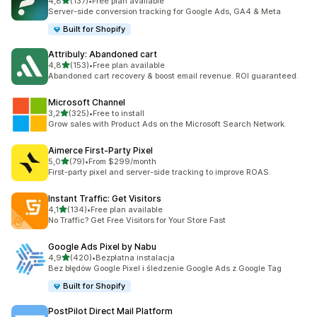
na 5 gwiazdek
4,8
(137)
•
Free plan available
Łączna liczba recenzji: 137
Server-side conversion tracking for Google Ads, GA4 & Meta
Built for Shopify
Attribuly: Abandoned cart
na 5 gwiazdek
4,8
(153)
•
Free plan available
Łączna liczba recenzji: 153
Abandoned cart recovery & boost email revenue. ROI guaranteed.
Microsoft Channel
na 5 gwiazdek
3,2
(325)
•
Free to install
Łączna liczba recenzji: 325
Grow sales with Product Ads on the Microsoft Search Network.
Aimerce First‑Party Pixel
na 5 gwiazdek
5,0
(79)
•
From $299/month
Łączna liczba recenzji: 79
First-party pixel and server-side tracking to improve ROAS.
Instant Traffic: Get Visitors
na 5 gwiazdek
4,1
(134)
•
Free plan available
Łączna liczba recenzji: 134
No Traffic? Get Free Visitors for Your Store Fast
Google Ads Pixel by Nabu
na 5 gwiazdek
4,9
(420)
•
Bezpłatna instalacja
Łączna liczba recenzji: 420
Bez błędów Google Pixel i śledzenie Google Ads z Google Tag
Built for Shopify
PostPilot Direct Mail Platform