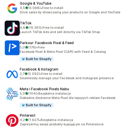
Google & YouTube
na 5 gwiazdek
4,5
(5 068)
•
Free to install
Łączna liczba recenzji: 5068
Drive sales by showcasing your products on Google and YouTube
TikTok
na 5 gwiazdek
4,8
(15 361)
•
Free to install
Łączna liczba recenzji: 15361
Launch TikTok Ads and sell directly via TikTok Shop
Parkour: Facebook Pixel & Feed
na 5 gwiazdek
5,0
(176)
•
Free
Łączna liczba recenzji: 176
Facebook Pixel & Meta Pixel (CAPI) with Feed & Catalog
Built for Shopify
Facebook & Instagram
na 5 gwiazdek
3,7
(5 092)
•
Free to install
Łączna liczba recenzji: 5092
Seamlessly manage your Facebook and Instagram presence
Meta i Facebook Pixels Nabu
na 5 gwiazdek
5,0
(104)
•
Bezpłatna instalacja
Łączna liczba recenzji: 104
Dokładne śledzenie Meta Pixel dla lepszych reklam Facebook
Built for Shopify
Pinterest
na 5 gwiazdek
4,2
(1 627)
•
Bezpłatna instalacja
Łączna liczba recenzji: 1627
Zaprezentuj swoje produkty kupującym na Pintereście