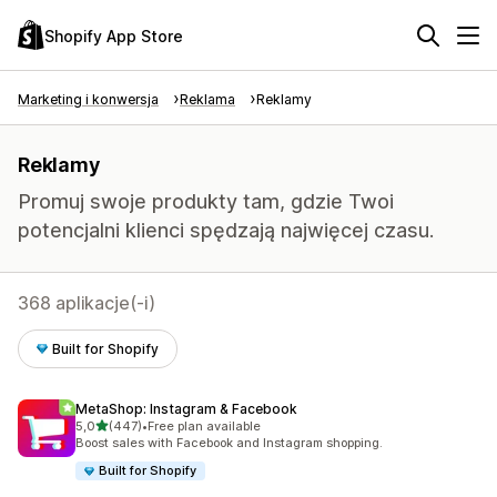
Shopify App Store
Marketing i konwersja
Reklama
Reklamy
Reklamy
Promuj swoje produkty tam, gdzie Twoi
potencjalni klienci spędzają najwięcej czasu.
368 aplikacje(-i)
Built for Shopify
MetaShop: Instagram & Facebook
na 5 gwiazdek
5,0
(447)
•
Free plan available
Łączna liczba recenzji: 447
Boost sales with Facebook and Instagram shopping.
Built for Shopify