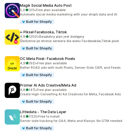
Magik Social Media Auto Post
na 5 gwiazdek
5,0
(31)
•
Free plan available
Łączna liczba recenzji: 31
Automate social media marketing with your shop’s data and AI
Built for Shopify
∞ Piksel Facebooka, Tiktok
na 5 gwiazdek
4,9
(250)
•
Bezpłatny plan jest dostępny
Łączna liczba recenzji: 250
Śledzenie po stronie serwera dla wielu Facebooków,Tiktok pixel
Built for Shopify
OC Meta Pixel‑ Facebook Pixels
na 5 gwiazdek
4,9
(92)
•
Free plan available
Łączna liczba recenzji: 92
Better ROAS ads with multi Pixels, Server-Side CAPI, and Feeds
Built for Shopify
Promer AI Ads Creative/Meta Ad
na 5 gwiazdek
4,8
(47)
•
Free plan available
Łączna liczba recenzji: 47
Create High-Converting AI Ad Creatives for Meta, Facebook Ads
Built for Shopify
Littledata ‑ The Data Layer
na 5 gwiazdek
4,8
(123)
•
Free to install
Łączna liczba recenzji: 123
Server-side tracking for GA4, Meta and Klaviyo. No GTM needed.
Built for Shopify