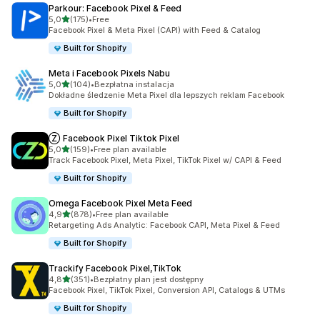
Parkour: Facebook Pixel & Feed
na 5 gwiazdek
5,0
(175)
•
Free
Łączna liczba recenzji: 175
Facebook Pixel & Meta Pixel (CAPI) with Feed & Catalog
Built for Shopify
Meta i Facebook Pixels Nabu
na 5 gwiazdek
5,0
(104)
•
Bezpłatna instalacja
Łączna liczba recenzji: 104
Dokładne śledzenie Meta Pixel dla lepszych reklam Facebook
Built for Shopify
Ⓩ Facebook Pixel Tiktok Pixel
na 5 gwiazdek
5,0
(159)
•
Free plan available
Łączna liczba recenzji: 159
Track Facebook Pixel, Meta Pixel, TikTok Pixel w/ CAPI & Feed
Built for Shopify
Omega Facebook Pixel Meta Feed
na 5 gwiazdek
4,9
(878)
•
Free plan available
Łączna liczba recenzji: 878
Retargeting Ads Analytic: Facebook CAPI, Meta Pixel & Feed
Built for Shopify
Trackify Facebook Pixel,TikTok
na 5 gwiazdek
4,8
(351)
•
Bezpłatny plan jest dostępny
Łączna liczba recenzji: 351
Facebook Pixel, TikTok Pixel, Conversion API, Catalogs & UTMs
Built for Shopify