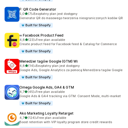
F: QR Code Generator
na 5 gwiazdek
5,0
(7)
•
Bezpłatny plan jest dostępny
Łączna liczba recenzji: 7
Generator QR do masowego tworzenia nieograniczonych kodów QR
Built for Shopify
∞ Facebook Product Feed
na 5 gwiazdek
4,8
(23)
•
Free plan available
Łączna liczba recenzji: 23
Create product feed for Facebook feed & Catalog for Commerce
Built for Shopify
Menedżer tagów Google (GTM) Wi
na 5 gwiazdek
4,8
(14)
•
Bezpłatny plan jest dostępny
Łączna liczba recenzji: 14
Google Ads, Google Analytics za pomocą Menedżera tagów Google
Built for Shopify
Omega Google Ads, GA4 & GTM
na 5 gwiazdek
4,7
(45)
•
Free plan available
Łączna liczba recenzji: 45
Google Ads & GA4 tracking via GTM. Consent Mode, multi-market
Built for Shopify
Ako Marketing Loyalty Retarget
na 5 gwiazdek
4,7
(124)
•
Free plan available
Łączna liczba recenzji: 124
Boost retention with VIP loyalty program store credit rewards