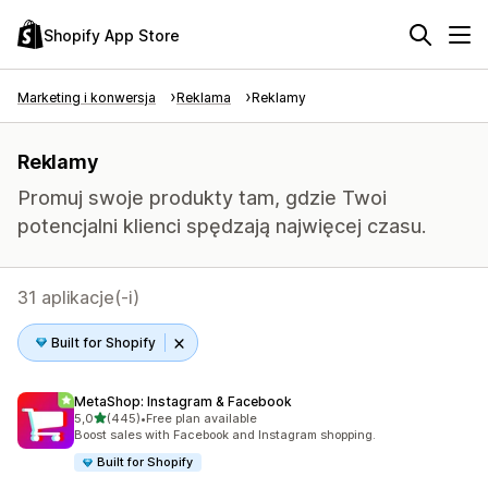
Shopify App Store
Marketing i konwersja
Reklama
Reklamy
Reklamy
Promuj swoje produkty tam, gdzie Twoi
potencjalni klienci spędzają najwięcej czasu.
31 aplikacje(-i)
Built for Shopify
MetaShop: Instagram & Facebook
na 5 gwiazdek
5,0
(445)
•
Free plan available
Łączna liczba recenzji: 445
Boost sales with Facebook and Instagram shopping.
Built for Shopify