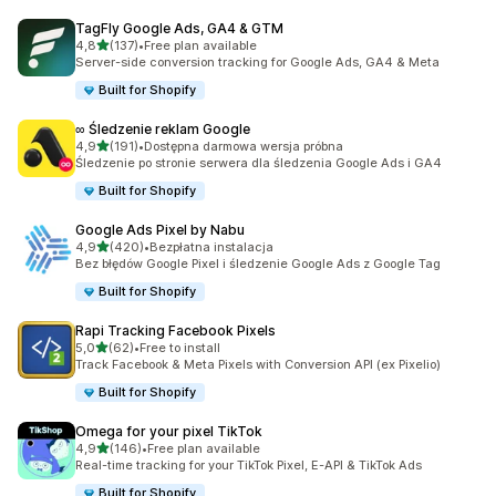
TagFly Google Ads, GA4 & GTM
na 5 gwiazdek
4,8
(137)
•
Free plan available
Łączna liczba recenzji: 137
Server-side conversion tracking for Google Ads, GA4 & Meta
Built for Shopify
∞ Śledzenie reklam Google
na 5 gwiazdek
4,9
(191)
•
Dostępna darmowa wersja próbna
Łączna liczba recenzji: 191
Śledzenie po stronie serwera dla śledzenia Google Ads i GA4
Built for Shopify
Google Ads Pixel by Nabu
na 5 gwiazdek
4,9
(420)
•
Bezpłatna instalacja
Łączna liczba recenzji: 420
Bez błędów Google Pixel i śledzenie Google Ads z Google Tag
Built for Shopify
Rapi Tracking Facebook Pixels
na 5 gwiazdek
5,0
(62)
•
Free to install
Łączna liczba recenzji: 62
Track Facebook & Meta Pixels with Conversion API (ex Pixelio)
Built for Shopify
Omega for your pixel TikTok
na 5 gwiazdek
4,9
(146)
•
Free plan available
Łączna liczba recenzji: 146
Real-time tracking for your TikTok Pixel, E-API & TikTok Ads
Built for Shopify