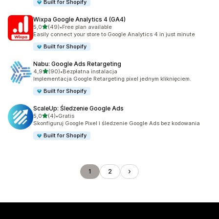
Built for Shopify
Wixpa Google Analytics 4 (GA4)
na 5 gwiazdek
5,0
(49)
•
Free plan available
Łączna liczba recenzji: 49
Easily connect your store to Google Analytics 4 in just minute
Built for Shopify
Nabu: Google Ads Retargeting
na 5 gwiazdek
4,9
(90)
•
Bezpłatna instalacja
Łączna liczba recenzji: 90
Implementacja Google Retargeting pixel jednym kliknięciem.
Built for Shopify
ScaleUp: Śledzenie Google Ads
na 5 gwiazdek
5,0
(4)
•
Gratis
Łączna liczba recenzji: 4
Skonfiguruj Google Pixel i śledzenie Google Ads bez kodowania
Built for Shopify
1
2