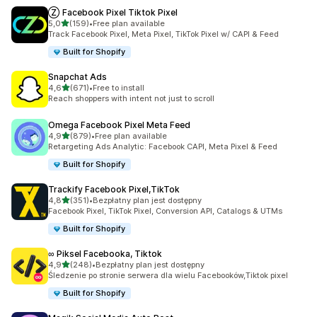
Ⓩ Facebook Pixel Tiktok Pixel
na 5 gwiazdek
5,0
(159)
•
Free plan available
Łączna liczba recenzji: 159
Track Facebook Pixel, Meta Pixel, TikTok Pixel w/ CAPI & Feed
Built for Shopify
Snapchat Ads
na 5 gwiazdek
4,6
(671)
•
Free to install
Łączna liczba recenzji: 671
Reach shoppers with intent not just to scroll
Omega Facebook Pixel Meta Feed
na 5 gwiazdek
4,9
(879)
•
Free plan available
Łączna liczba recenzji: 879
Retargeting Ads Analytic: Facebook CAPI, Meta Pixel & Feed
Built for Shopify
Trackify Facebook Pixel,TikTok
na 5 gwiazdek
4,8
(351)
•
Bezpłatny plan jest dostępny
Łączna liczba recenzji: 351
Facebook Pixel, TikTok Pixel, Conversion API, Catalogs & UTMs
Built for Shopify
∞ Piksel Facebooka, Tiktok
na 5 gwiazdek
4,9
(248)
•
Bezpłatny plan jest dostępny
Łączna liczba recenzji: 248
Śledzenie po stronie serwera dla wielu Facebooków,Tiktok pixel
Built for Shopify