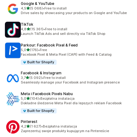
Google & YouTube
na 5 gwiazdek
4,5
(5 068)
•
Free to install
Łączna liczba recenzji: 5068
Drive sales by showcasing your products on Google and YouTube
TikTok
na 5 gwiazdek
4,8
(15 361)
•
Free to install
Łączna liczba recenzji: 15361
Launch TikTok Ads and sell directly via TikTok Shop
Parkour: Facebook Pixel & Feed
na 5 gwiazdek
5,0
(176)
•
Free
Łączna liczba recenzji: 176
Facebook Pixel & Meta Pixel (CAPI) with Feed & Catalog
Built for Shopify
Facebook & Instagram
na 5 gwiazdek
3,7
(5 092)
•
Free to install
Łączna liczba recenzji: 5092
Seamlessly manage your Facebook and Instagram presence
Meta i Facebook Pixels Nabu
na 5 gwiazdek
5,0
(104)
•
Bezpłatna instalacja
Łączna liczba recenzji: 104
Dokładne śledzenie Meta Pixel dla lepszych reklam Facebook
Built for Shopify
Pinterest
na 5 gwiazdek
4,2
(1 627)
•
Bezpłatna instalacja
Łączna liczba recenzji: 1627
Zaprezentuj swoje produkty kupującym na Pintereście