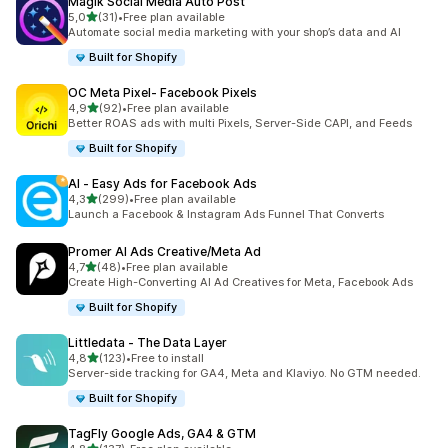
Magik Social Media Auto Post
na 5 gwiazdek
5,0
(31)
•
Free plan available
Łączna liczba recenzji: 31
Automate social media marketing with your shop’s data and AI
Built for Shopify
OC Meta Pixel‑ Facebook Pixels
na 5 gwiazdek
4,9
(92)
•
Free plan available
Łączna liczba recenzji: 92
Better ROAS ads with multi Pixels, Server-Side CAPI, and Feeds
Built for Shopify
AI ‑ Easy Ads for Facebook Ads
na 5 gwiazdek
4,3
(299)
•
Free plan available
Łączna liczba recenzji: 299
Launch a Facebook & Instagram Ads Funnel That Converts
Promer AI Ads Creative/Meta Ad
na 5 gwiazdek
4,7
(48)
•
Free plan available
Łączna liczba recenzji: 48
Create High-Converting AI Ad Creatives for Meta, Facebook Ads
Built for Shopify
Littledata ‑ The Data Layer
na 5 gwiazdek
4,8
(123)
•
Free to install
Łączna liczba recenzji: 123
Server-side tracking for GA4, Meta and Klaviyo. No GTM needed.
Built for Shopify
TagFly Google Ads, GA4 & GTM