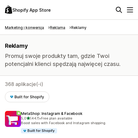
Shopify App Store
Marketing i konwersja
Reklama
Reklamy
Reklamy
Promuj swoje produkty tam, gdzie Twoi
potencjalni klienci spędzają najwięcej czasu.
368 aplikacje(-i)
Built for Shopify
MetaShop: Instagram & Facebook
na 5 gwiazdek
5,0
(447)
•
Free plan available
Łączna liczba recenzji: 447
Boost sales with Facebook and Instagram shopping.
Built for Shopify