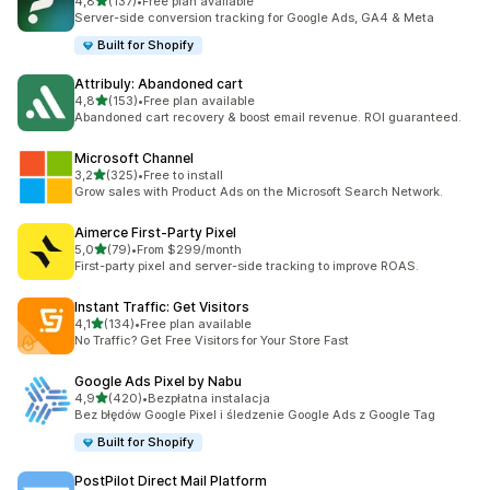
na 5 gwiazdek
4,8
(137)
•
Free plan available
Łączna liczba recenzji: 137
Server-side conversion tracking for Google Ads, GA4 & Meta
Built for Shopify
Attribuly: Abandoned cart
na 5 gwiazdek
4,8
(153)
•
Free plan available
Łączna liczba recenzji: 153
Abandoned cart recovery & boost email revenue. ROI guaranteed.
Microsoft Channel
na 5 gwiazdek
3,2
(325)
•
Free to install
Łączna liczba recenzji: 325
Grow sales with Product Ads on the Microsoft Search Network.
Aimerce First‑Party Pixel
na 5 gwiazdek
5,0
(79)
•
From $299/month
Łączna liczba recenzji: 79
First-party pixel and server-side tracking to improve ROAS.
Instant Traffic: Get Visitors
na 5 gwiazdek
4,1
(134)
•
Free plan available
Łączna liczba recenzji: 134
No Traffic? Get Free Visitors for Your Store Fast
Google Ads Pixel by Nabu
na 5 gwiazdek
4,9
(420)
•
Bezpłatna instalacja
Łączna liczba recenzji: 420
Bez błędów Google Pixel i śledzenie Google Ads z Google Tag
Built for Shopify
PostPilot Direct Mail Platform