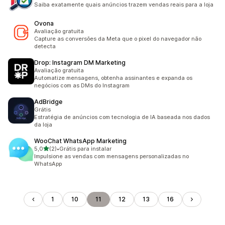
1 avaliações ao todo
Saiba exatamente quais anúncios trazem vendas reais para a loja
Ovona
Avaliação gratuita
Capture as conversões da Meta que o pixel do navegador não
detecta
Drop: Instagram DM Marketing
Avaliação gratuita
Automatize mensagens, obtenha assinantes e expanda os
negócios com as DMs do Instagram
AdBridge
Grátis
Estratégia de anúncios com tecnologia de IA baseada nos dados
da loja
WooChat WhatsApp Marketing
de 5 estrelas
5,0
(2)
•
Grátis para instalar
2 avaliações ao todo
Impulsione as vendas com mensagens personalizadas no
WhatsApp
1
10
11
12
13
16