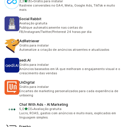
de 5 estrelas
2,3
(8)
•
Grátis para instalar
8 avaliações ao todo
Rastreie conversões no GA4, Meta, Google Ads, TikTok e muito
mais.
Social Rabbit
Avaliação gratuita
Publique automaticamente nas contas do
FB/Instagram/Twitter/Pinterest 24 horas por dia
AdRetriever
Grátis para instalar
Automatize a criação de anúncios atraentes e atualizados
aedi.AI
Grátis para instalar
Anúncios baseados em IA que melhoram o engajamento visual e o
crescimento das vendas
UnDigital
Grátis para instalar
Encartes de marketing personalizados para cada experiência de
unboxing
Chat With Ads ‑ AI Marketing
de 5 estrelas
5,0
(3)
•
Avaliação gratuita
3 avaliações ao todo
Lucro, ROAS, gastos com anúncios e muito mais, explicados em
linguagem simples.
Fresho