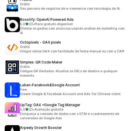
Grátis
Seu parceiro de negócios de e-commerce com tecnologia de IA
Boostify: OpenAI Powered Ads
de 5 estrelas
5,0
(2)
•
Plano gratuito disponível
2 avaliações ao todo
Otimize os gastos com anúncios usando análise de marketing com
IA
Octopixels ‑ GA4 pixels
Grátis
Integre vários GA4 com facilidade de forma manual ou com a CAPI
Simplex: QR Code Maker
Grátis
Códigos QR ilimitados. Atualize os URLs de destino a qualquer
momento.
Luban–Facebook&Google Account
Free
Create Google & Facebook Account and Ads. For Chinese client.
UpTag: GA4 +Google Tag Manager
de 5 estrelas
5,0
(2)
•
Avaliação gratuita
2 avaliações ao todo
Enriqueça a camada de dados com o GTM e o rastreamento de
conversões do Google Ads
Arpeely Growth Booster