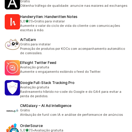
Grátis
Obtenha tráfego de qualidade: anuncie nas maiores ad exchanges
Handwrytten: Handwritten Notes
de 5 estrelas
5,0
(1)
•
Grátis para instalar
1 avaliações ao todo
Aumente o valor do ciclo de vida do cliente com comunicações
escritas à mão.
AiToEarn
Grátis para instalar
Promoção de produtos por KOCs com acompanhamento automático
de comissões.
Elfsight Twitter Feed
Avaliação gratuita
Aumente o engajamento exibindo o feed do Twitter.
Google Full‑Stack Tracking Pro
Avaliação gratuita
Rastreamento híbrido no-code do Google e do GA4 para evitar a
perda de pedidos.
CMGalaxy – AI Ad Intelligence
Grátis
Atribuição de funil com IA e análise de performance de anúncios
OrderSource
de 5 estrelas
5,0
(1)
•
Avaliação gratuita