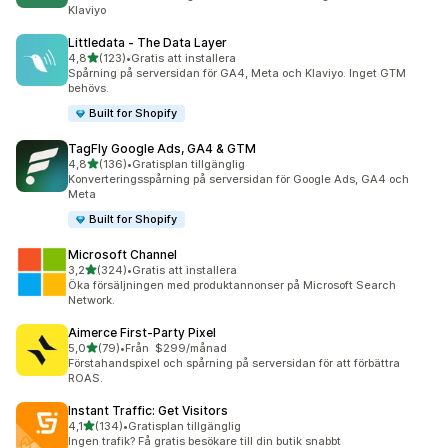
Klaviyo
Littledata ‑ The Data Layer
av 5 stjärnor
4,8
(123)
•
Gratis att installera
123 recensioner totalt
Spårning på serversidan för GA4, Meta och Klaviyo. Inget GTM
behövs.
Built for Shopify
TagFly Google Ads, GA4 & GTM
av 5 stjärnor
4,8
(136)
•
Gratisplan tillgänglig
136 recensioner totalt
Konverteringsspårning på serversidan för Google Ads, GA4 och
Meta
Built for Shopify
Microsoft Channel
av 5 stjärnor
3,2
(324)
•
Gratis att installera
324 recensioner totalt
Öka försäljningen med produktannonser på Microsoft Search
Network.
Aimerce First‑Party Pixel
av 5 stjärnor
5,0
(79)
•
Från $299/månad
79 recensioner totalt
Förstahandspixel och spårning på serversidan för att förbättra
ROAS.
Instant Traffic: Get Visitors
av 5 stjärnor
4,1
(134)
•
Gratisplan tillgänglig
134 recensioner totalt
Ingen trafik? Få gratis besökare till din butik snabbt