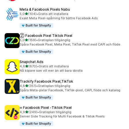
Meta & Facebook Pixels Nabu
av 5 stjärnor
5,0
(104)
•
Gratis att installera
104 recensioner totalt
Exakt Meta Pixel-spårning för bättre Facebook Ads
Built for Shopify
Ⓩ Facebook Pixel Tiktok Pixel
av 5 stjärnor
5,0
(159)
•
Gratisplan tillgänglig
159 recensioner totalt
Spåra Facebook Pixel, Meta Pixel, TikTok Pixel med CAPI och flöde
Built for Shopify
Snapchat Ads
av 5 stjärnor
4,6
(670)
•
Gratis att installera
670 recensioner totalt
Nå köpare som vill mer än att bara skrolla
Trackify Facebook Pixel,TikTok
av 5 stjärnor
4,8
(351)
•
Gratisplan tillgänglig
351 recensioner totalt
Spåra Meta-pixlar Facebook, TikTok-pixel, CAPI, flöde och katalog
Built for Shopify
∞ Facebook Pixel ‑Tiktok Pixel
av 5 stjärnor
4,9
(249)
•
Gratisplan tillgänglig
249 recensioner totalt
Server Side Tracking för Multi Facebook & Tiktok Pixels
Built for Shopify