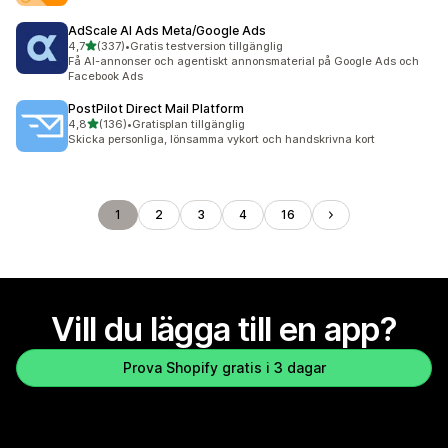
AdScale AI Ads Meta/Google Ads
av 5 stjärnor
4,7
(337)
•
Gratis testversion tillgänglig
337 recensioner totalt
Få AI-annonser och agentiskt annonsmaterial på Google Ads och
Facebook Ads
PostPilot Direct Mail Platform
av 5 stjärnor
4,8
(136)
•
Gratisplan tillgänglig
136 recensioner totalt
Skicka personliga, lönsamma vykort och handskrivna kort
1
2
3
4
16
Vill du lägga till en app?
Prova Shopify gratis i 3 dagar