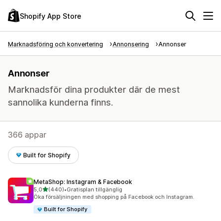
Shopify App Store
Marknadsföring och konvertering
Annonsering
Annonser
Annonser
Marknadsför dina produkter där de mest
sannolika kunderna finns.
366 appar
Built for Shopify
MetaShop: Instagram & Facebook
av 5 stjärnor
5,0
(440)
•
Gratisplan tillgänglig
440 recensioner totalt
Öka försäljningen med shopping på Facebook och Instagram.
Built for Shopify