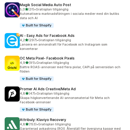
Magik Social Media Auto Post
av 5 stjärnor
5,0
(31)
•
Gratisplan tillgänglig
31 recensioner totalt
Automatisera marknadsföringen i sociala medier med din butiks
data och AI
Built for Shopify
AI ‑ Easy Ads for Facebook Ads
av 5 stjärnor
4,2
(297)
•
Gratisplan tillgänglig
297 recensioner totalt
Lansera en annonstratt för Facebook och Instagram som
konverterar
OC Meta Pixel‑ Facebook Pixels
av 5 stjärnor
4,9
(91)
•
Gratisplan tillgänglig
91 recensioner totalt
Bättre ROAS-annonser med flera pixlar, CAPI på serversidan och
flöden
Built for Shopify
Promer AI Ads Creative/Meta Ad
av 5 stjärnor
4,8
(47)
•
Gratisplan tillgänglig
47 recensioner totalt
Skapa högkonverterande AI-annonsmaterial för Meta och
Facebook-annonser
Built for Shopify
Attribuly: Klaviyo Recovery
av 5 stjärnor
4,8
(153)
•
Gratisplan tillgänglig
153 recensioner totalt
Garanterad avkastning (ROI). Återställ fler övergivna kassor med