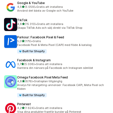
Google & YouTube
av 5 stjärnor
4,5
(5 059)
•
Gratis att installera
5059 recensioner totalt
Använd det bästa av Google och YouTube
TikTok
av 5 stjärnor
4,8
(15 313)
•
Gratis att installera
15313 recensioner totalt
Skapa TikTok Ads och sälj direkt via TikTok Shop
Parkour: Facebook Pixel & Feed
av 5 stjärnor
5,0
(175)
•
Gratis
175 recensioner totalt
Facebook Pixel & Meta Pixel (CAPI) med flöde & katalog
Built for Shopify
Facebook & Instagram
av 5 stjärnor
3,7
(5 036)
•
Gratis att installera
5036 recensioner totalt
Hantera din närvaro på Facebook och Instagram sömlöst
Omega Facebook Pixel Meta Feed
av 5 stjärnor
4,8
(876)
•
Gratisplan tillgänglig
876 recensioner totalt
Analys för retargeting-annonser: Facebook CAPI, Meta Pixel och
flöden
Built for Shopify
Pinterest
av 5 stjärnor
4,2
(1 624)
•
Gratis att installera
1624 recensioner totalt
Visa dina produkter framför kunder på Pinterest