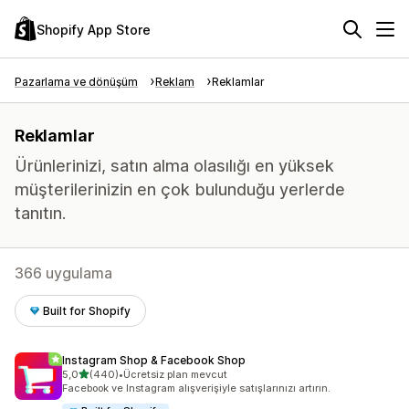
Shopify App Store
Pazarlama ve dönüşüm
Reklam
Reklamlar
Reklamlar
Ürünlerinizi, satın alma olasılığı en yüksek
müşterilerinizin en çok bulunduğu yerlerde
tanıtın.
366 uygulama
Built for Shopify
Instagram Shop & Facebook Shop
5 yıldız üzerinden
5,0
(440)
•
Ücretsiz plan mevcut
toplam 440 değerlendirme
Facebook ve Instagram alışverişiyle satışlarınızı artırın.