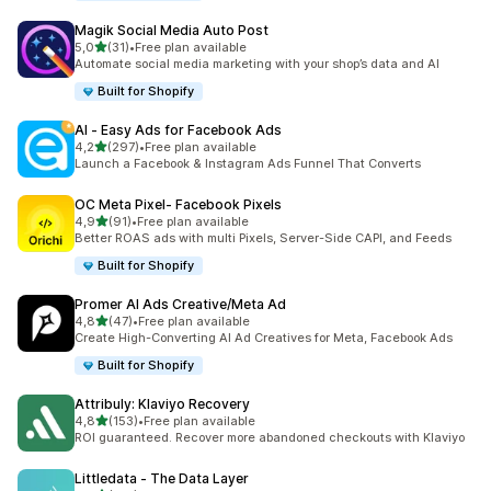
Magik Social Media Auto Post
5 yıldız üzerinden
5,0
(31)
•
Free plan available
toplam 31 değerlendirme
Automate social media marketing with your shop’s data and AI
Built for Shopify
AI ‑ Easy Ads for Facebook Ads
5 yıldız üzerinden
4,2
(297)
•
Free plan available
toplam 297 değerlendirme
Launch a Facebook & Instagram Ads Funnel That Converts
OC Meta Pixel‑ Facebook Pixels
5 yıldız üzerinden
4,9
(91)
•
Free plan available
toplam 91 değerlendirme
Better ROAS ads with multi Pixels, Server-Side CAPI, and Feeds
Built for Shopify
Promer AI Ads Creative/Meta Ad
5 yıldız üzerinden
4,8
(47)
•
Free plan available
toplam 47 değerlendirme
Create High-Converting AI Ad Creatives for Meta, Facebook Ads
Built for Shopify
Attribuly: Klaviyo Recovery
5 yıldız üzerinden
4,8
(153)
•
Free plan available
toplam 153 değerlendirme
ROI guaranteed. Recover more abandoned checkouts with Klaviyo
Littledata ‑ The Data Layer