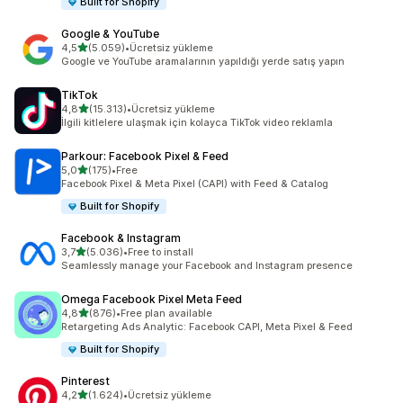
Built for Shopify
Google & YouTube
5 yıldız üzerinden
4,5
(5.059)
•
Ücretsiz yükleme
toplam 5059 değerlendirme
Google ve YouTube aramalarının yapıldığı yerde satış yapın
TikTok
5 yıldız üzerinden
4,8
(15.313)
•
Ücretsiz yükleme
toplam 15313 değerlendirme
İlgili kitlelere ulaşmak için kolayca TikTok video reklamla
Parkour: Facebook Pixel & Feed
5 yıldız üzerinden
5,0
(175)
•
Free
toplam 175 değerlendirme
Facebook Pixel & Meta Pixel (CAPI) with Feed & Catalog
Built for Shopify
Facebook & Instagram
5 yıldız üzerinden
3,7
(5.036)
•
Free to install
toplam 5036 değerlendirme
Seamlessly manage your Facebook and Instagram presence
Omega Facebook Pixel Meta Feed
5 yıldız üzerinden
4,8
(876)
•
Free plan available
toplam 876 değerlendirme
Retargeting Ads Analytic: Facebook CAPI, Meta Pixel & Feed
Built for Shopify
Pinterest
5 yıldız üzerinden
4,2
(1.624)
•
Ücretsiz yükleme
toplam 1624 değerlendirme