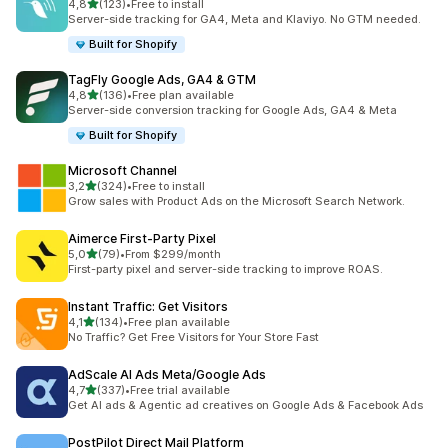
5 yıldız üzerinden
4,8
(123)
•
Free to install
toplam 123 değerlendirme
Server-side tracking for GA4, Meta and Klaviyo. No GTM needed.
Built for Shopify
TagFly Google Ads, GA4 & GTM
5 yıldız üzerinden
4,8
(136)
•
Free plan available
toplam 136 değerlendirme
Server-side conversion tracking for Google Ads, GA4 & Meta
Built for Shopify
Microsoft Channel
5 yıldız üzerinden
3,2
(324)
•
Free to install
toplam 324 değerlendirme
Grow sales with Product Ads on the Microsoft Search Network.
Aimerce First‑Party Pixel
5 yıldız üzerinden
5,0
(79)
•
From $299/month
toplam 79 değerlendirme
First-party pixel and server-side tracking to improve ROAS.
Instant Traffic: Get Visitors
5 yıldız üzerinden
4,1
(134)
•
Free plan available
toplam 134 değerlendirme
No Traffic? Get Free Visitors for Your Store Fast
AdScale AI Ads Meta/Google Ads
5 yıldız üzerinden
4,7
(337)
•
Free trial available
toplam 337 değerlendirme
Get AI ads & Agentic ad creatives on Google Ads & Facebook Ads
PostPilot Direct Mail Platform