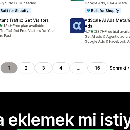
viyo. No GTM needed.
Google Ads, GA4 & Meta
Built for Shopify
Built for Shopify
tant Traffic: Get Visitors
AdScale AI Ads Meta/
5 yıldız üzerinden
(134)
•
Free plan available
Ads
lam 134 değerlendirme
Traffic? Get Free Visitors for Your
5 yıldız üzerinden
4,7
(337)
•
Free trial avail
toplam 337 değerlendirme
re Fast
Get AI ads & Agentic ad cr
Google Ads & Facebook 
Sonraki
1
2
3
4
…
16
 eklemek mi isti