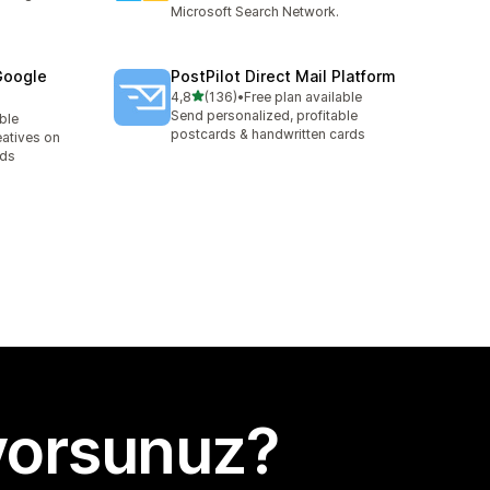
Microsoft Search Network.
Google
PostPilot Direct Mail Platform
5 yıldız üzerinden
4,8
(136)
•
Free plan available
toplam 136 değerlendirme
Send personalized, profitable
able
postcards & handwritten cards
eatives on
Ads
yorsunuz?