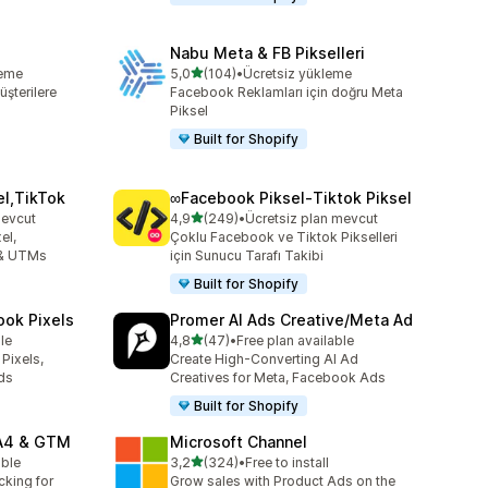
Nabu Meta & FB Pikselleri
5 yıldız üzerinden
leme
5,0
(104)
•
Ücretsiz yükleme
e
toplam 104 değerlendirme
üşterilere
Facebook Reklamları için doğru Meta
Piksel
Built for Shopify
el,TikTok
∞Facebook Piksel‑Tiktok Piksel
5 yıldız üzerinden
mevcut
4,9
(249)
•
Ücretsiz plan mevcut
toplam 249 değerlendirme
el,
Çoklu Facebook ve Tiktok Pikselleri
 & UTMs
için Sunucu Tarafı Takibi
Built for Shopify
ook Pixels
Promer AI Ads Creative/Meta Ad
5 yıldız üzerinden
le
4,8
(47)
•
Free plan available
toplam 47 değerlendirme
Pixels,
Create High-Converting AI Ad
ds
Creatives for Meta, Facebook Ads
Built for Shopify
GA4 & GTM
Microsoft Channel
5 yıldız üzerinden
able
3,2
(324)
•
Free to install
toplam 324 değerlendirme
cking for
Grow sales with Product Ads on the