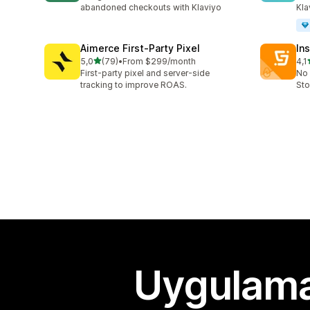
abandoned checkouts with Klaviyo
Kla
Aimerce First‑Party Pixel
Ins
5 yıldız üzerinden
5,0
(79)
•
From $299/month
4,1
toplam 79 değerlendirme
top
First-party pixel and server-side
No 
tracking to improve ROAS.
Sto
Uygulama