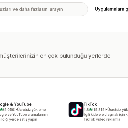
Uygulamalara g
k müşterilerinizin en çok bulunduğu yerlerde
ogle & YouTube
TikTok
5 yıldız üzerinden
5 yıldız üzerinden
(5.059)
•
Ücretsiz yükleme
4,8
(15.315)
•
Ücretsiz yü
lam 5059 değerlendirme
toplam 15315 değerlendir
gle ve YouTube aramalarının
İlgili kitlelere ulaşmak için
ıldığı yerde satış yapın
TikTok video reklamla