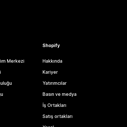
Shopify
dım Merkezi
Hakkında
i
Kariyer
luluğu
Yatırımcılar
gu
Basın ve medya
İş Ortakları
Satış ortakları