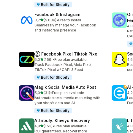
Built for Shopify
Facebook & Instagram
Om
5 yıldız üzerinden
3,7
(5.038)
•
Free to install
Fe
toplam 5038 değerlendirme
Seamlessly manage your Facebook
4,8
top
and Instagram presence
Ret
CAP
Ⓩ Facebook Pixel Tiktok Pixel
Sn
5 yıldız üzerinden
5,0
(159)
•
Free plan available
4,6
toplam 159 değerlendirme
top
Track Facebook Pixel, Meta Pixel,
Rea
TikTok Pixel w/ CAPI & Feed
scr
Built for Shopify
Magik Social Media Auto Post
AI
5 yıldız üzerinden
5,0
(31)
•
Free plan available
4,2
toplam 31 değerlendirme
top
Automate social media marketing with
Lau
your shop’s data and AI
Fun
Built for Shopify
Attribuly: Klaviyo Recovery
Li
5 yıldız üzerinden
4,8
(153)
•
Free plan available
4,8
toplam 153 değerlendirme
top
ROI guaranteed. Recover more
Ser