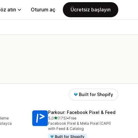
öz atın
Oturum aç
Ücretsiz başlayın
Built for Shopify
Parkour: Facebook Pixel & Feed
5 yıldız üzerinden
kleme
5,0
(175)
•
Free
me
toplam 175 değerlendirme
 kolayca
Facebook Pixel & Meta Pixel (CAPI)
with Feed & Catalog
Built for Shopify