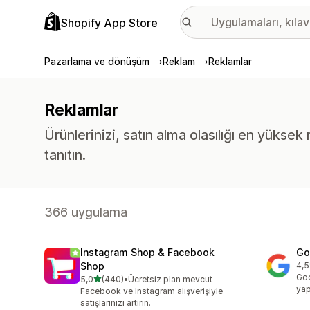
Shopify App Store
Pazarlama ve dönüşüm
Reklam
Reklamlar
Reklamlar
Ürünlerinizi, satın alma olasılığı en yükse
tanıtın.
366 uygulama
Instagram Shop & Facebook
Go
Shop
4,5
top
Goo
5 yıldız üzerinden
5,0
(440)
•
Ücretsiz plan mevcut
toplam 440 değerlendirme
yap
Facebook ve Instagram alışverişiyle
satışlarınızı artırın.