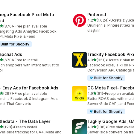
ega Facebook Pixel Meta
Pinterest
5 yıldız üzerinden
ed
4,2
(1.624)
•
Ücretsiz yük
toplam 1624 değerlendirm
Ürünlerinizi Pinterest'teki m
5 yıldız üzerinden
(876)
•
Free plan available
lam 876 değerlendirme
ulaştırın
argeting Ads Analytic: Facebook
I, Meta Pixel & Feed
Built for Shopify
apchat Ads
Trackify Facebook Pix
5 yıldız üzerinden
5 yıldız üzerinden
(670)
•
Free to install
4,8
(351)
•
Ücretsiz plan 
lam 670 değerlendirme
toplam 351 değerlendirme
ch shoppers with intent not just to
Facebook Pixel, TikTok Pix
oll
Conversion API, Catalogs
Built for Shopify
 ‑ Easy Ads for Facebook Ads
OC Meta Pixel‑ Faceb
5 yıldız üzerinden
5 yıldız üzerinden
(297)
•
Free plan available
4,9
(91)
•
Free plan availab
lam 297 değerlendirme
toplam 91 değerlendirme
nch a Facebook & Instagram Ads
Better ROAS ads with multi 
nel That Converts
Server-Side CAPI, and Fee
Built for Shopify
ttledata ‑ The Data Layer
TagFly Google Ads, 
5 yıldız üzerinden
5 yıldız üzerinden
(123)
•
Free to install
4,8
(136)
•
Free plan avail
lam 123 değerlendirme
toplam 136 değerlendirme
ver-side tracking for GA4, Meta and
Server-side conversion tra