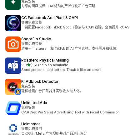
免费安装
为您的商店提供由 AI 驱动的产品优化和广告策略
CC Facebook Ads Pixel & CAPI
提供免费套餐
一键配置Facebook Tiktok Google像素与 CAPI 追踪，全面提升 ROAS
ShootFlo Studio
提供免费套餐
适用于 Instagram 和 TikTok 的 AI 广告素材。支持图片和视频。
Posthero Physical Mailing
星（满分 5 星）
5.0
(1)
•
Free plan available
总共 1 条评论
Send personalised letters. Track it like an email.
K: Adblock Detector
免费安装
轻松检测广告拦截器并实现收入最大化。
Unlimited Adx
免费安装
CPS(Cost Per Sale) Advertising Tool with Fixed Commission
Helmsman
提供免费试用
自动执行 Meta 广告规则并对产品进行评分