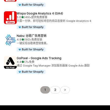
Built for Shopify
Wixpa Google Analytics 4 (GA4)
星（满分 5 星）
5.0
(49)
•
提供免费套餐
总共 49 条评论
只需一分钟，即可轻松将您的商店连接到 Google Analytics 4
Built for Shopify
Nabu: 谷歌广告再营销
星（满分 5 星）
4.9
(90)
•
免费安装
总共 90 条评论
一键实现谷歌再营销像素。
Built for Shopify
GoPixel ‑ Google Ads Tracking
星（满分 5 星）
4.4
(7)
•
免费
总共 7 条评论
通过 Google Tag Manager 添加服务器端 Google Ads 跟踪
Built for Shopify
1
2