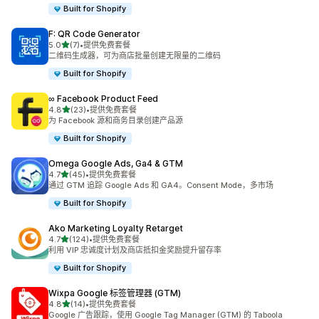
Built for Shopify
F: QR Code Generator
星（满分 5 星）
5.0
(7)
•
提供免费套餐
总共 7 条评论
二维码生成器，可为商店批量创建无限量的二维码
Built for Shopify
∞ Facebook Product Feed
星（满分 5 星）
4.8
(23)
•
提供免费套餐
总共 23 条评论
为 Facebook 源和商务目录创建产品源
Built for Shopify
Omega Google Ads, Ga4 & GTM
星（满分 5 星）
4.7
(45)
•
提供免费套餐
总共 45 条评论
通过 GTM 追踪 Google Ads 和 GA4。Consent Mode，多市场
Built for Shopify
Ako Marketing Loyalty Retarget
星（满分 5 星）
4.7
(124)
•
提供免费套餐
总共 124 条评论
利用 VIP 忠诚度计划及商店抵扣金奖励提升留存率
Built for Shopify
Wixpa Google 标签管理器 (GTM)
星（满分 5 星）
4.8
(14)
•
提供免费套餐
总共 14 条评论
Google 广告跟踪，使用 Google Tag Manager (GTM) 的 Taboola