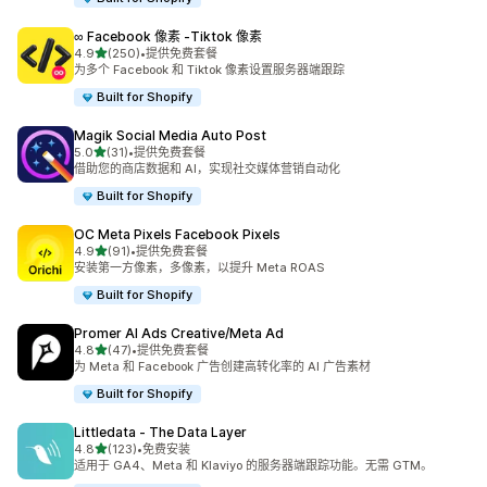
∞ Facebook 像素 ‑Tiktok 像素
星（满分 5 星）
4.9
(250)
•
提供免费套餐
总共 250 条评论
为多个 Facebook 和 Tiktok 像素设置服务器端跟踪
Built for Shopify
Magik Social Media Auto Post
星（满分 5 星）
5.0
(31)
•
提供免费套餐
总共 31 条评论
借助您的商店数据和 AI，实现社交媒体营销自动化
Built for Shopify
OC Meta Pixels Facebook Pixels
星（满分 5 星）
4.9
(91)
•
提供免费套餐
总共 91 条评论
安装第一方像素，多像素，以提升 Meta ROAS
Built for Shopify
Promer AI Ads Creative/Meta Ad
星（满分 5 星）
4.8
(47)
•
提供免费套餐
总共 47 条评论
为 Meta 和 Facebook 广告创建高转化率的 AI 广告素材
Built for Shopify
Littledata ‑ The Data Layer
星（满分 5 星）
4.8
(123)
•
免费安装
总共 123 条评论
适用于 GA4、Meta 和 Klaviyo 的服务器端跟踪功能。无需 GTM。