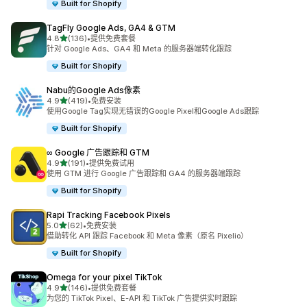
Built for Shopify
TagFly Google Ads, GA4 & GTM
星（满分 5 星）
4.8
(136)
•
提供免费套餐
总共 136 条评论
针对 Google Ads、GA4 和 Meta 的服务器端转化跟踪
Built for Shopify
Nabu的Google Ads像素
星（满分 5 星）
4.9
(419)
•
免费安装
总共 419 条评论
使用Google Tag实现无错误的Google Pixel和Google Ads跟踪
Built for Shopify
∞ Google 广告跟踪和 GTM
星（满分 5 星）
4.9
(191)
•
提供免费试用
总共 191 条评论
使用 GTM 进行 Google 广告跟踪和 GA4 的服务器端跟踪
Built for Shopify
Rapi Tracking Facebook Pixels
星（满分 5 星）
5.0
(62)
•
免费安装
总共 62 条评论
借助转化 API 跟踪 Facebook 和 Meta 像素（原名 Pixelio）
Built for Shopify
Omega for your pixel TikTok
星（满分 5 星）
4.9
(146)
•
提供免费套餐
总共 146 条评论
为您的 TikTok Pixel、E-API 和 TikTok 广告提供实时跟踪