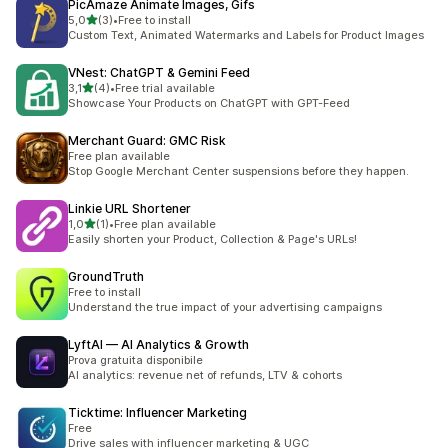
PicAmaze Animate Images, Gifs
/ 5 tähteä
5,0
(3)
•
Free to install
3 arvostelua yhteensä
Custom Text, Animated Watermarks and Labels for Product Images
VNest: ChatGPT & Gemini Feed
/ 5 tähteä
3,1
(4)
•
Free trial available
4 arvostelua yhteensä
Showcase Your Products on ChatGPT with GPT-Feed
Merchant Guard: GMC Risk
Free plan available
Stop Google Merchant Center suspensions before they happen.
Linkie URL Shortener
/ 5 tähteä
1,0
(1)
•
Free plan available
1 arvostelua yhteensä
Easily shorten your Product, Collection & Page's URLs!
GroundTruth
Free to install
Understand the true impact of your advertising campaigns
LyftAI — AI Analytics & Growth
Prova gratuita disponibile
AI analytics: revenue net of refunds, LTV & cohorts
Ticktime: Influencer Marketing
Free
Drive sales with influencer marketing & UGC