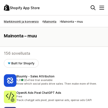
Shopify App Store
Markkinointi ja konversio
Mainonta
Mainonta – muu
Mainonta – muu
156 sovellusta
Built for Shopify
Bluumly ‑ Sales Attribution
/ 5 tähteä
5,0
(2)
•
Free trial available
2 arvostelua yhteensä
Know which social posts drive sales. Then make more of them.
OpenAI Ads Pixel ChatGPT Ads
Free
Track chatgpt ads pixel, pixel openai ads, openai ads CAPI