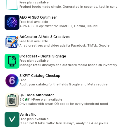
Free plan available
Product feeds made simple. Generated in seconds, kept in sync
AEO AI SEO Optimizer
Free trial available
Auto AI SEO optimizer for ChatGPT, Gemini, Claude, ...
AdCreator AI Ads & Creatives
Free trial available
AI ad creatives and video ads for Facebook, TikTok, Google
Broadcast ‑ Digital Signage
Free plan available
Manage retail displays and automate media based on inventory
SIXFIT Catalog Checkup
Free
Audit your catalog for the fields Google and Meta require
QR Code Automator
/ 5 tähteä
5,0
(1)
•
Free plan available
1 arvostelua yhteensä
Drive sales with smart QR codes for every storefront need
Veritraffic
Free plan available
Clean bot & fake traffic from Klaviyo, analytics & ad pixels