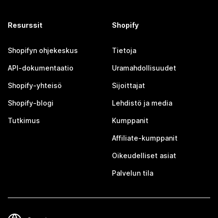
Resurssit
Shopify
Shopifyn ohjekeskus
Tietoja
API-dokumentaatio
Uramahdollisuudet
Shopify-yhteisö
Sijoittajat
Shopify-blogi
Lehdistö ja media
Tutkimus
Kumppanit
Affiliate-kumppanit
Oikeudelliset asiat
Palvelun tila