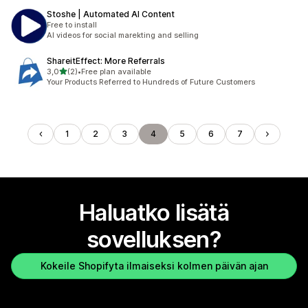
Stoshe | Automated AI Content
Free to install
AI videos for social marekting and selling
ShareitEffect: More Referrals
/ 5 tähteä
3,0
(2)
•
Free plan available
2 arvostelua yhteensä
Your Products Referred to Hundreds of Future Customers
1
2
3
4
5
6
7
Haluatko lisätä
sovelluksen?
Kokeile Shopifyta ilmaiseksi kolmen päivän ajan