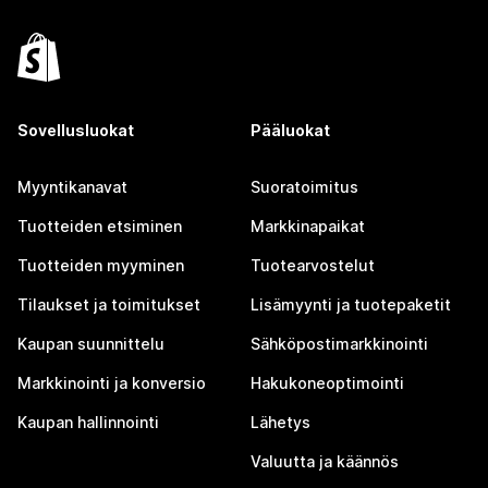
Sovellusluokat
Pääluokat
Myyntikanavat
Suoratoimitus
Tuotteiden etsiminen
Markkinapaikat
Tuotteiden myyminen
Tuotearvostelut
Tilaukset ja toimitukset
Lisämyynti ja tuotepaketit
Kaupan suunnittelu
Sähköpostimarkkinointi
Markkinointi ja konversio
Hakukoneoptimointi
Kaupan hallinnointi
Lähetys
Valuutta ja käännös