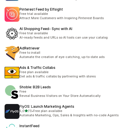
Pinterest Feed by Elfsight
Free trial available
Attract More Customers with Inspiring Pinterest Boards
AI Shopping Feed‑ Sync with AI
Free trial available
AI-ready feeds and URLs so AI tools can use your catalog
AdRetriever
Free to install
Automate the creation of eye-catching, up-to-date ads
Ads & Traffic Collabs
Free plan available
Get ads & traffic collabs by partnering with stores
Shoble: B2B Leads
Free
Reveal Business Visitors on Your Store Automatically
FlyOS: Launch Marketing Agents
/ 5 tähteä
5,0
(1)
•
Free plan available
1 arvostelua yhteensä
Automate Marketing, Ops, Sales & Insights with no-code Agents
InstantFeed