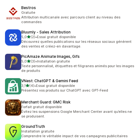
Bestros
Gratuite
Attribution multicanale avec parcours client au niveau des
commandes
Bluumly ‑ Sales Attribution
étoile(s) sur 5
5,0
(2)
•
Essai gratuit disponible
2 avis au total
Découvrez quelles publications sur les réseaux sociaux génèrent
des ventes et créez-en davantage.
PicAmaze Animate Images, Gifs
étoile(s) sur 5
5,0
(3)
•
Installation gratuite
3 avis au total
Texte personnalisé, étiquettes et filigranes animés pour les images
de produits
VNest: ChatGPT & Gemini Feed
étoile(s) sur 5
3,1
(4)
•
Essai gratuit disponible
4 avis au total
Présentez vos produits sur ChatGPT avec GPT-Feed
Merchant Guard: GMC Risk
Forfait gratuit disponible
Évitez les suspensions Google Merchant Center avant qu’elles ne
se produisent.
GroundTruth
Installation gratuite
Comprendre le véritable impact de vos campagnes publicitaires