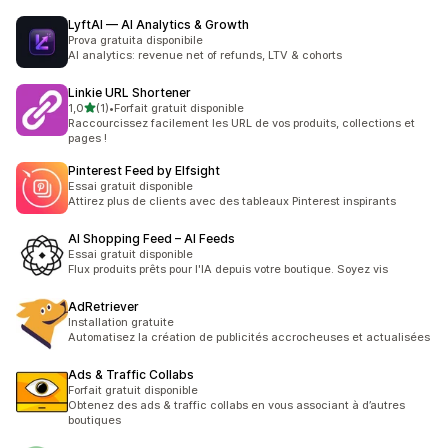
LyftAI — AI Analytics & Growth
Prova gratuita disponibile
AI analytics: revenue net of refunds, LTV & cohorts
Linkie URL Shortener
étoile(s) sur 5
1,0
(1)
•
Forfait gratuit disponible
1 avis au total
Raccourcissez facilement les URL de vos produits, collections et
pages !
Pinterest Feed by Elfsight
Essai gratuit disponible
Attirez plus de clients avec des tableaux Pinterest inspirants
AI Shopping Feed – AI Feeds
Essai gratuit disponible
Flux produits prêts pour l'IA depuis votre boutique. Soyez vis
AdRetriever
Installation gratuite
Automatisez la création de publicités accrocheuses et actualisées
Ads & Traffic Collabs
Forfait gratuit disponible
Obtenez des ads & traffic collabs en vous associant à d’autres
boutiques