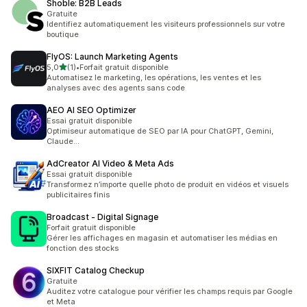
Shoble: B2B Leads
Gratuite
Identifiez automatiquement les visiteurs professionnels sur votre
boutique
FlyOS: Launch Marketing Agents
étoile(s) sur 5
5,0
(1)
•
Forfait gratuit disponible
1 avis au total
Automatisez le marketing, les opérations, les ventes et les
analyses avec des agents sans code
AEO AI SEO Optimizer
Essai gratuit disponible
Optimiseur automatique de SEO par IA pour ChatGPT, Gemini,
Claude...
AdCreator AI Video & Meta Ads
Essai gratuit disponible
Transformez n’importe quelle photo de produit en vidéos et visuels
publicitaires finis
Broadcast ‑ Digital Signage
Forfait gratuit disponible
Gérer les affichages en magasin et automatiser les médias en
fonction des stocks
SIXFIT Catalog Checkup
Gratuite
Auditez votre catalogue pour vérifier les champs requis par Google
et Meta