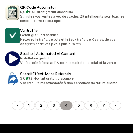
QR Code Automator
étoile(s) sur 5
5,0
(1)
•
Forfait gratuit disponible
1 avis au total
Stimulez vos ventes avec des codes QR intelligents pour tous les
besoins de votre boutique
Veritraffic
Forfait gratuit disponible
Nettoyez le trafic de bots et le faux trafic de Klaviyo, de vos
analyses et de vos pixels publicitaires
Stoshe | Automated AI Content
Installation gratuite
Vidéos générées par l’IA pour le marketing social et la vente
ShareitEffect: More Referrals
étoile(s) sur 5
3,0
(2)
•
Forfait gratuit disponible
2 avis au total
Vos produits recommandés à des centaines de futurs clients
1
2
3
4
5
6
7