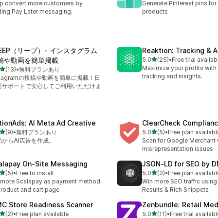
p convert more customers by
Generate Pinterest pins for
ing Pay Later messaging.
products
EEEP（リープ）‑ インスタグラム
Reaktion: Tracking & A
5つ星中
稿や動画を簡単掲載
5.0
(25)
•
Free trial availab
合計レビュー数：25件
Maximize your profits with
5つ星中
(13)
•
無料プランあり
計レビュー数：13件
tracking and insights.
stagramの投稿や動画を簡単に掲載！日
語サポートで安心してご利用いただけま
。
tionAds: AI Meta Ad Creative
ClearCheck Complian
5つ星中
5つ星中
(9)
•
無料プランあり
5.0
(5)
•
Free plan availabl
計レビュー数：9件
合計レビュー数：5件
品からAI広告を作成。
Scan for Google Merchant 
misrepresentation issues
alapay On‑Site Messaging
JSON‑LD for SEO by 
5つ星中
5つ星中
(5)
•
Free to install
5.0
(2)
•
Free plan availabl
計レビュー数：5件
合計レビュー数：2件
mote Scalapay as payment method
Win more SEO traffic using
product and cart page
Results & Rich Snippets
C Store Readiness Scanner
Zenbundle: Retail Med
5つ星中
5つ星中
(2)
•
Free plan available
5.0
(11)
•
Free trial availabl
計レビュー数：2件
合計レビュー数：11件