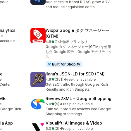
 your
Audiences to boost ROAS, grow AOV
and reduce acquisition costs
nalytics
Wixpa Google タグ マネージャー
le
(GTM)
 accurate
5つ星中
4.8
(14)
•
無料プランあり
合計レビュー数：14件
Google タグ マネージャー (GTM) を使用
した Google 広告、Google アナリティク
ス
Built for Shopify
ce
Ilana's JSON‑LD for SEO (TM)
5つ星中
e
4.9
(351)
•
Free trial available
合計レビュー数：351件
Center
Get SEO traffic through Googles Rich
Results and Rich Snippets
DMB
Review2XML ‑ Google Shopping
5つ星中
e
5.0
(5)
•
Free plan available
合計レビュー数：5件
 Google Rich
Turn your product reviews into Google
Shopping star ratings
ia App
Visualift: AI Images & Video
5つ星中
e
5.0
(2)
•
Free plan available
合計レビュー数：2件