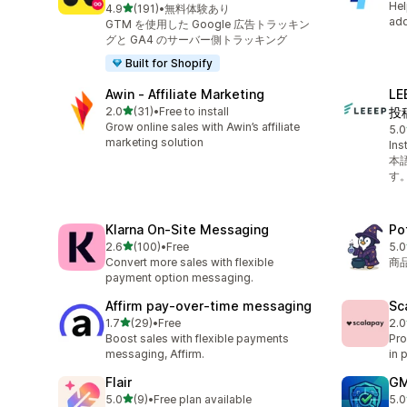
Hel
5つ星中
4.9
(191)
•
無料体験あり
合計レビュー数：191件
add
GTM を使用した Google 広告トラッキン
グと GA4 のサーバー側トラッキング
Built for Shopify
Awin ‑ Affiliate Marketing
L
5つ星中
2.0
(31)
•
Free to install
投
合計レビュー数：31件
Grow online sales with Awin’s affiliate
5.0
合
marketing solution
In
本
す
Klarna On‑Site Messaging
Po
5つ星中
2.6
(100)
•
Free
5.0
合計レビュー数：100件
合
Convert more sales with flexible
商
payment option messaging.
Affirm pay‑over‑time messaging
Sc
5つ星中
1.7
(29)
•
Free
2.0
合計レビュー数：29件
合
Boost sales with flexible payments
Pro
messaging, Affirm.
in 
Flair
GM
5つ星中
5.0
(9)
•
Free plan available
5.0
合計レビュー数：9件
合