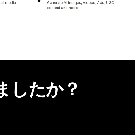
ail media
Generate AI images, Videos, Ads, UGC
content and more.
ましたか？