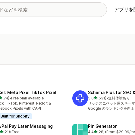
アプリを
Xel: Meta Pixel TikTok Pixel
Schema Plus for SEO 
5つ星中
5つ星中
(74)
•
Free plan available
5.0
(531)
•
無料体験あり
計レビュー数：74件
合計レビュー数：531件
ck TikTok, Pinterest, Reddit &
リッチスニペット用スキーマ：
ebook Pixels with CAPI
Google のランキングを向
Built for Shopify
yPal Pay Later Messaging
Pin Generator
5つ星中
5つ星中
(21)
•
Free
4.4
(28)
•
From $29.99/m
計レビュー数：21件
合計レビュー数：28件