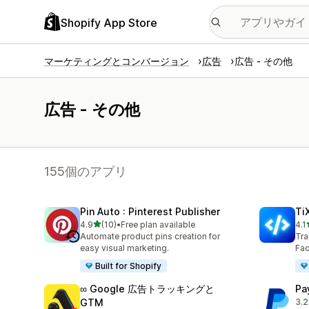
Shopify App Store
マーケティングとコンバージョン
広告
広告 - その他
広告 - その他
155個のアプリ
Pin Auto : Pinterest Publisher
Ti
5つ星中
4.9
(10)
•
Free plan available
4.1
合計レビュー数：10件
合
Automate product pins creation for
Tra
easy visual marketing.
Fac
Built for Shopify
∞ Google 広告トラッキングと
Pa
GTM
3.2
合