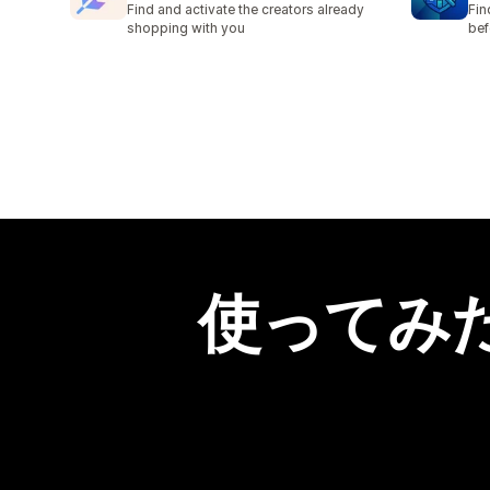
Find and activate the creators already
Fin
shopping with you
bef
使ってみ