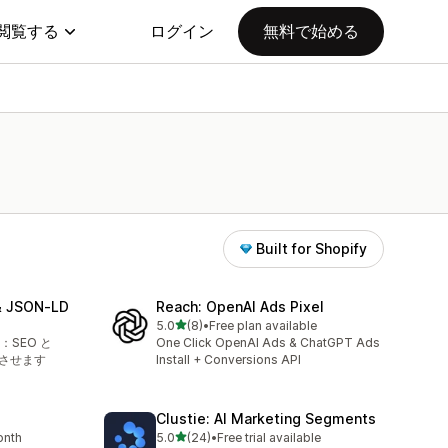
閲覧する
ログイン
無料で始める
Built for Shopify
& JSON‑LD
Reach: OpenAI Ads Pixel
5つ星中
5.0
(8)
•
Free plan available
合計レビュー数：8件
SEO と
One Click OpenAI Ads & ChatGPT Ads
上させます
Install + Conversions API
Clustie: AI Marketing Segments
5つ星中
onth
5.0
(24)
•
Free trial available
合計レビュー数：24件