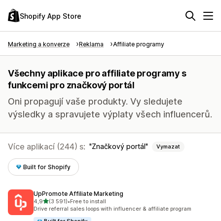
Shopify App Store
Marketing a konverze
Reklama
Affiliate programy
Všechny aplikace pro affiliate programy s
funkcemi pro značkový portál
Oni propagují vaše produkty. Vy sledujete
výsledky a spravujete výplaty všech influencerů.
Více aplikací (244) s:
Značkový portál
Vymazat
Built for Shopify
UpPromote Affiliate Marketing
z 5 hvězd
4,9
(3 591)
•
Free to install
Celkový počet recenzí: 3591
Drive referral sales loops with influencer & affiliate program