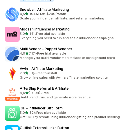
Snowball: Affiliate Marketing
z 5 hvězd
4,5
(194)
•
From $249/month
Celkový počet recenzí: 194
Scale your influencer, affiliate, and referral marketing
Modash Influencer Marketing
z 5 hvězd
5,0
(14)
•
Free trial available
Celkový počet recenzí: 14
Everything you need to run and scale influencer campaigns
Multi Vendor ‑ Puppet Vendors
z 5 hvězd
4,9
(117)
•
Free trial available
Celkový počet recenzí: 117
Manage your multi-vendor marketplace or consignment store
Awin ‑ Affiliate Marketing
z 5 hvězd
2,0
(31)
•
Free to install
Celkový počet recenzí: 31
Grow online sales with Awin’s affiliate marketing solution
AfterShip Referral & Affiliate
z 5 hvězd
4,9
(1 004)
•
Free
Celkový počet recenzí: 1004
Build brand trust and generate more revenue.
IGF ‑ Influencer Gift Form
z 5 hvězd
5,0
(52)
•
Free plan available
Celkový počet recenzí: 52
Get UGC by streamlining influencer gifting and product seeding
Outlink External Links Button