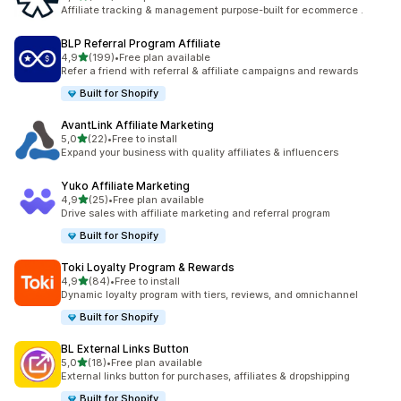
Celkový počet recenzí: 461
Affiliate tracking & management purpose-built for ecommerce .
BLP Referral Program Affiliate
z 5 hvězd
4,9
(199)
•
Free plan available
Celkový počet recenzí: 199
Refer a friend with referral & affiliate campaigns and rewards
Built for Shopify
AvantLink Affiliate Marketing
z 5 hvězd
5,0
(22)
•
Free to install
Celkový počet recenzí: 22
Expand your business with quality affiliates & influencers
Yuko Affiliate Marketing
z 5 hvězd
4,9
(25)
•
Free plan available
Celkový počet recenzí: 25
Drive sales with affiliate marketing and referral program
Built for Shopify
Toki Loyalty Program & Rewards
z 5 hvězd
4,9
(84)
•
Free to install
Celkový počet recenzí: 84
Dynamic loyalty program with tiers, reviews, and omnichannel
Built for Shopify
BL External Links Button
z 5 hvězd
5,0
(18)
•
Free plan available
Celkový počet recenzí: 18
External links button for purchases, affiliates & dropshipping
Built for Shopify