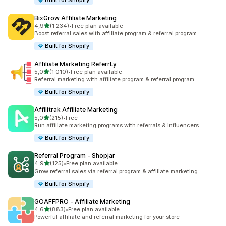
Built for Shopify
BixGrow Affiliate Marketing
z 5 hvězd
4,9
(1 234)
•
Free plan available
Celkový počet recenzí: 1234
Boost referral sales with affiliate program & referral program
Built for Shopify
Affiliate Marketing ReferrLy
z 5 hvězd
5,0
(1 010)
•
Free plan available
Celkový počet recenzí: 1010
Referral marketing with affiliate program & referral program
Built for Shopify
Affilitrak Affiliate Marketing
z 5 hvězd
5,0
(215)
•
Free
Celkový počet recenzí: 215
Run affiliate marketing programs with referrals & influencers
Built for Shopify
Referral Program ‑ Shopjar
z 5 hvězd
4,9
(125)
•
Free plan available
Celkový počet recenzí: 125
Grow referral sales via referral program & affiliate marketing
Built for Shopify
GOAFFPRO ‑ Affiliate Marketing
z 5 hvězd
4,6
(883)
•
Free plan available
Celkový počet recenzí: 883
Powerful affiliate and referral marketing for your store