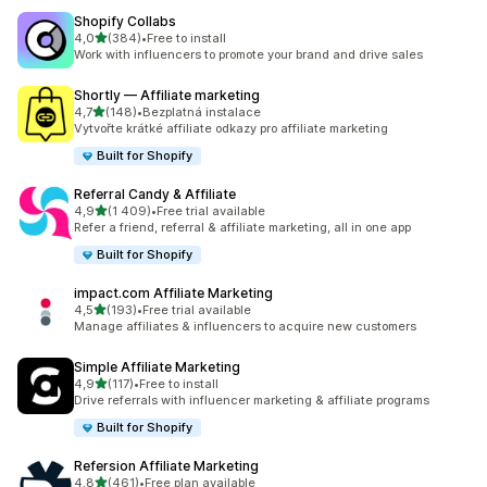
Shopify Collabs
z 5 hvězd
4,0
(384)
•
Free to install
Celkový počet recenzí: 384
Work with influencers to promote your brand and drive sales
Shortly — Affiliate marketing
z 5 hvězd
4,7
(148)
•
Bezplatná instalace
Celkový počet recenzí: 148
Vytvořte krátké affiliate odkazy pro affiliate marketing
Built for Shopify
Referral Candy & Affiliate
z 5 hvězd
4,9
(1 409)
•
Free trial available
Celkový počet recenzí: 1409
Refer a friend, referral & affiliate marketing, all in one app
Built for Shopify
impact.com Affiliate Marketing
z 5 hvězd
4,5
(193)
•
Free trial available
Celkový počet recenzí: 193
Manage affiliates & influencers to acquire new customers
Simple Affiliate Marketing
z 5 hvězd
4,9
(117)
•
Free to install
Celkový počet recenzí: 117
Drive referrals with influencer marketing & affiliate programs
Built for Shopify
Refersion Affiliate Marketing
z 5 hvězd
4,8
(461)
•
Free plan available