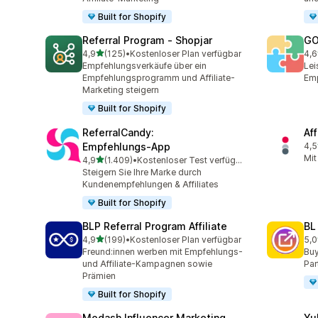
Built for Shopify
Referral Program ‑ Shopjar
GO
von 5 Sternen
4,9
(125)
•
Kostenloser Plan verfügbar
4,6
125 Rezensionen insgesamt
883
Empfehlungsverkäufe über ein
Lei
Empfehlungsprogramm und Affiliate-
Emp
Marketing steigern
Built for Shopify
ReferralCandy:
Aff
Empfehlungs‑App
4,5
193
Mit
von 5 Sternen
4,9
(1.409)
•
Kostenloser Test verfügbar
1409 Rezensionen insgesamt
Steigern Sie Ihre Marke durch
Kundenempfehlungen & Affiliates
Built for Shopify
BLP Referral Program Affiliate
BL
von 5 Sternen
4,9
(199)
•
Kostenloser Plan verfügbar
5,0
199 Rezensionen insgesamt
18 
Freund:innen werben mit Empfehlungs-
Buy
und Affiliate-Kampagnen sowie
Par
Prämien
Built for Shopify
Modash Influencer Marketing
Yu