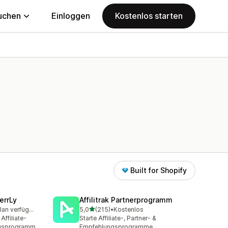
uchen
Einloggen
Kostenlos starten
Built for Shopify
errLy
Affilitrak Partnerprogramm
von 5 Sternen
Kostenloser Plan verfügbar
5,0
(215)
•
Kostenlos
mt
215 Rezensionen insgesamt
ffiliate-
Starte Affiliate-, Partner- &
gsprogramm
Empfehlungsprogramme