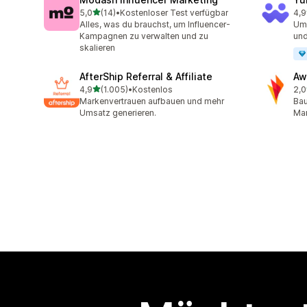
von 5 Sternen
5,0
(14)
•
Kostenloser Test verfügbar
4,9
14 Rezensionen insgesamt
25 
Alles, was du brauchst, um Influencer-
Ums
Kampagnen zu verwalten und zu
un
skalieren
AfterShip Referral & Affiliate
Aw
von 5 Sternen
4,9
(1.005)
•
Kostenlos
2,0
1005 Rezensionen insgesamt
31 
Markenvertrauen aufbauen und mehr
Bau
Umsatz generieren.
Mar