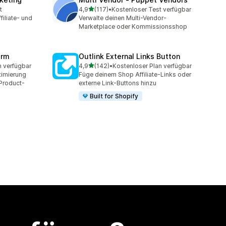
von 5 Sternen
t
4,9
(117)
•
Kostenloser Test verfügbar
mt
117 Rezensionen insgesamt
filiate- und
Verwalte deinen Multi-Vendor-
Marketplace oder Kommissionsshop
orm
Outlink External Links Button
von 5 Sternen
n verfügbar
4,9
(142)
•
Kostenloser Plan verfügbar
t
142 Rezensionen insgesamt
timierung
Füge deinem Shop Affiliate-Links oder
 Product-
externe Link-Buttons hinzu
Built for Shopify