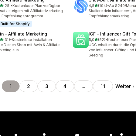
von 5 Sternen
von 5 Sternen
(25)
•
Kostenloser Plan verfügbar
4,5
(194)
•
Ab $249/Mona
Rezensionen insgesamt
194 Rezensionen insgesa
atz steigern mit Affiliate-Marketing
Skaliere dein Influencer-, Af
d Empfehlungsprogramm
Empfehlungsmarketing
Built for Shopify
in ‑ Affiliate Marketing
IGF ‑ Influencer Gift F
von 5 Sternen
von 5 Sternen
(31)
•
Kostenlose Installation
5,0
(52)
•
Kostenloser Pla
Rezensionen insgesamt
52 Rezensionen insgesam
e Deinen Shop mit Awin & Affiliate
UGC erhalten durch die Op
keting aus
von Influencer-Gifting und
Seeding
Weiter
1
2
3
4
…
11