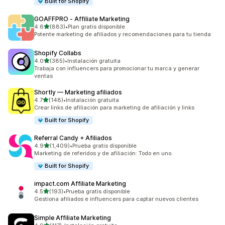
Built for Shopify
GOAFFPRO ‑ Affiliate Marketing
de 5 estrellas
4.6
(883)
•
Plan gratis disponible
883 reseñas en total
Potente marketing de afiliados y recomendaciones para tu tienda
Shopify Collabs
de 5 estrellas
4.0
(385)
•
Instalación gratuita
385 reseñas en total
Trabaja con influencers para promocionar tu marca y generar
ventas
Shortly — Marketing afiliados
de 5 estrellas
4.7
(148)
•
Instalación gratuita
148 reseñas en total
Crear links de afiliación para marketing de afiliación y links
Built for Shopify
Referral Candy + Afiliados
de 5 estrellas
4.9
(1,409)
•
Prueba gratis disponible
1409 reseñas en total
Marketing de referidos y de afiliación: Todo en uno.
Built for Shopify
impact.com Affiliate Marketing
de 5 estrellas
4.5
(193)
•
Prueba gratis disponible
193 reseñas en total
Gestiona afiliados e influencers para captar nuevos clientes
Simple Affiliate Marketing