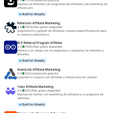
de 5 estrellas
4.9
(117)
•
Instalación gratuita
117 reseñas en total
Impulsa los referidos con programas de afiliados y de marketing de
influencers
Built for Shopify
Refersion Affiliate Marketing
de 5 estrellas
4.8
(461)
•
Plan gratis disponible
461 reseñas en total
Seguimiento y gestión de afiliados creados específicamente para
el comercio electrónico .
BLP Referral Program Affiliate
de 5 estrellas
4.9
(199)
•
Plan gratis disponible
199 reseñas en total
Refiere a un amigo con recompensas y campañas de referidos y
afiliados
Built for Shopify
AvantLink Affiliate Marketing
de 5 estrellas
5.0
(22)
•
Instalación gratuita
22 reseñas en total
Expande tu negocio con afiliados e influencers de calidad
Yuko Affiliate Marketing
de 5 estrellas
4.9
(25)
•
Plan gratis disponible
25 reseñas en total
Impulsa las ventas con marketing de afiliados y un programa de
referidos
Built for Shopify