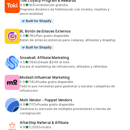
Toki Loyalty Program & Rewards
de 5 estrellas
4.9
(84)
•
Instalación gratuita
84 reseñas en total
Programa dinámico de fidelización con niveles, reseñas y
omnicanalidad
Built for Shopify
BL Botón de Enlaces Externos
de 5 estrellas
5.0
(18)
•
Plan gratis disponible
18 reseñas en total
Botón de enlaces externos para compras, afiliados y dropship.
Built for Shopify
Snowball: Affiliate Marketing
de 5 estrellas
4.5
(194)
•
Desde $249 al mes
194 reseñas en total
Escala el marketing de influencers, afiliados y referidos
Modash Influencer Marketing
de 5 estrellas
5.0
(14)
•
Prueba gratis disponible
14 reseñas en total
Todo lo que necesitas para gestionar y escalar campañas de
influencers
Multi Vendor ‑ Puppet Vendors
de 5 estrellas
4.9
(117)
•
Prueba gratis disponible
117 reseñas en total
Gestiona tu mercado de múltiples proveedores o tienda de
consignación
AfterShip Referral & Affiliate
de 5 estrellas
4.9
(1,005)
•
Gratis
1005 reseñas en total