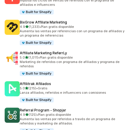
Impulsa los ciclos de ventas de referidos con el programa de
afiliados e influencers
Built for Shopify
BixGrow Affiliate Marketing
de 5 estrellas
4.9
(1,233)
•
Plan gratis disponible
1233 reseñas en total
Aumenta las ventas por referencias con un programa de afiliados y
un programa de referencias
Built for Shopify
Affiliate Marketing ReferrLy
de 5 estrellas
5.0
(1,011)
•
Plan gratis disponible
1011 reseñas en total
Marketing de referidos con programa de afiliados y programa de
referidos
Built for Shopify
Affilitrak Afiliados
de 5 estrellas
5.0
(215)
•
Gratis
215 reseñas en total
Lanza afiliados, referidos e influencers con comisiones
Built for Shopify
Referral Program ‑ Shopjar
de 5 estrellas
4.9
(125)
•
Plan gratis disponible
125 reseñas en total
Aumenta las ventas por referidos a través de un programa de
referidos y marketing de afiliados.