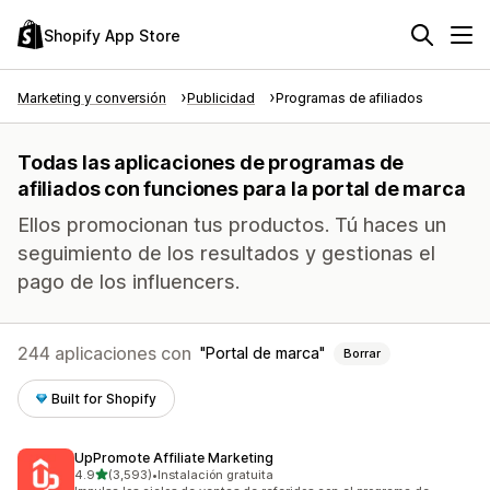
Shopify App Store
Marketing y conversión
Publicidad
Programas de afiliados
Todas las aplicaciones de programas de
afiliados con funciones para la portal de marca
Ellos promocionan tus productos. Tú haces un
seguimiento de los resultados y gestionas el
pago de los influencers.
244 aplicaciones con
Portal de marca
Borrar
Built for Shopify
UpPromote Affiliate Marketing
de 5 estrellas
4.9
(3,593)
•
Instalación gratuita
3593 reseñas en total