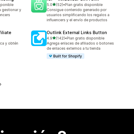
de 5 estrellas
sponible
5.0
(52)
•
Plan gratis disponible
52 reseñas en total
 gestionar y
Consigue contenido generado por
encers
usuarios simplificando los regalos a
influencers y el envío de productos
iliate
Outlink External Links Button
de 5 estrellas
4.9
(142)
•
Plan gratis disponible
142 reseñas en total
rca y obtén
Agrega enlaces de afiliados o botones
de enlaces externos a tu tienda
Built for Shopify