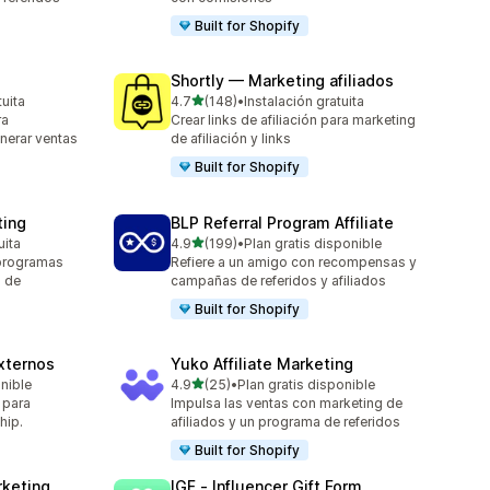
Built for Shopify
Shortly — Marketing afiliados
de 5 estrellas
tuita
4.7
(148)
•
Instalación gratuita
148 reseñas en total
ra
Crear links de afiliación para marketing
nerar ventas
de afiliación y links
Built for Shopify
ting
BLP Referral Program Affiliate
de 5 estrellas
uita
4.9
(199)
•
Plan gratis disponible
199 reseñas en total
 programas
Refiere a un amigo con recompensas y
g de
campañas de referidos y afiliados
Built for Shopify
xternos
Yuko Affiliate Marketing
de 5 estrellas
onible
4.9
(25)
•
Plan gratis disponible
25 reseñas en total
 para
Impulsa las ventas con marketing de
hip.
afiliados y un programa de referidos
Built for Shopify
rketing
IGF ‑ Influencer Gift Form