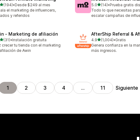
de 5 estrellas
de 5 estrellas
(194)
•
Desde $249 al mes
5.0
(14)
•
Prueba gratis di
 reseñas en total
14 reseñas en total
ala el marketing de influencers,
Todo lo que necesitas para
liados y referidos
escalar campañas de influ
in ‑ Marketing de afiliación
AfterShip Referral & Aff
de 5 estrellas
de 5 estrellas
(31)
•
Instalación gratuita
4.9
(1,004)
•
Gratis
reseñas en total
1004 reseñas en total
 crecer tu tienda con el marketing
Genera confianza en la ma
afiliación de Awin
más ingresos.
Siguiente
1
2
3
4
…
11