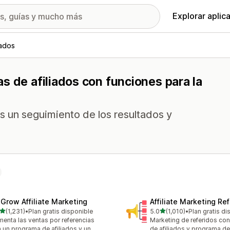
Explorar aplic
iados
s de afiliados con funciones para la
s un seguimiento de los resultados y
xGrow Affiliate Marketing
Affiliate Marketing Ref
de 5 estrellas
de 5 estrellas
(1,231)
•
Plan gratis disponible
5.0
(1,010)
•
Plan gratis di
1 reseñas en total
1010 reseñas en total
enta las ventas por referencias
Marketing de referidos co
 un programa de afiliados y un
de afiliados y programa de