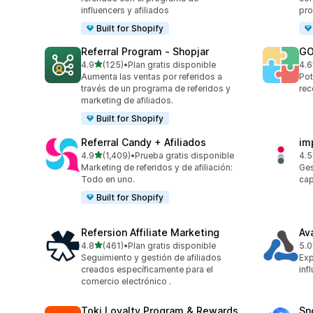
influencers y afiliados
pro
Built for Shopify
Referral Program ‑ Shopjar
GO
de 5 estrellas
4.9
(125)
•
Plan gratis disponible
4.6
125 reseñas en total
883
Aumenta las ventas por referidos a
Pot
través de un programa de referidos y
rec
marketing de afiliados.
Built for Shopify
Referral Candy + Afiliados
im
de 5 estrellas
4.9
(1,409)
•
Prueba gratis disponible
4.5
1409 reseñas en total
193
Marketing de referidos y de afiliación:
Ges
Todo en uno.
cap
Built for Shopify
Refersion Affiliate Marketing
Av
de 5 estrellas
4.8
(461)
•
Plan gratis disponible
5.0
461 reseñas en total
22 
Seguimiento y gestión de afiliados
Exp
creados específicamente para el
inf
comercio electrónico .
Toki Loyalty Program & Rewards
Sn