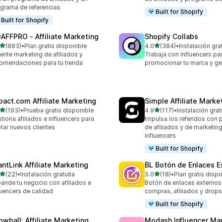
grama de referencias
Built for Shopify
Built for Shopify
AFFPRO ‑ Affiliate Marketing
Shopify Collabs
de 5 estrellas
de 5 estrellas
(883)
•
Plan gratis disponible
4.0
(384)
•
Instalación gra
 reseñas en total
384 reseñas en total
ente marketing de afiliados y
Trabaja con influencers pa
omendaciones para tu tienda
promocionar tu marca y ge
pact.com Affiliate Marketing
Simple Affiliate Marke
de 5 estrellas
de 5 estrellas
(193)
•
Prueba gratis disponible
4.9
(117)
•
Instalación grat
 reseñas en total
117 reseñas en total
tiona afiliados e influencers para
Impulsa los referidos con
tar nuevos clientes
de afiliados y de marketin
influencers
Built for Shopify
antLink Affiliate Marketing
BL Botón de Enlaces E
de 5 estrellas
de 5 estrellas
(22)
•
Instalación gratuita
5.0
(18)
•
Plan gratis disp
reseñas en total
18 reseñas en total
ande tu negocio con afiliados e
Botón de enlaces externos
luencers de calidad
compras, afiliados y drops
Built for Shopify
owball: Affiliate Marketing
Modash Influencer Ma