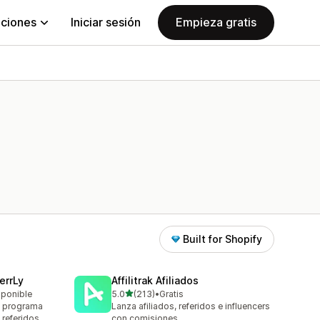
aciones
Iniciar sesión
Empieza gratis
Built for Shopify
errLy
Affilitrak Afiliados
de 5 estrellas
sponible
5.0
(213)
•
Gratis
213 reseñas en total
n programa
Lanza afiliados, referidos e influencers
 referidos
con comisiones