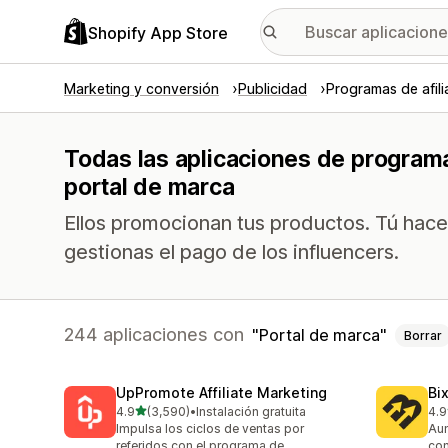
Shopify App Store
Marketing y conversión
Publicidad
Programas de afil
Todas las aplicaciones de programa
portal de marca
Ellos promocionan tus productos. Tú hace
gestionas el pago de los influencers.
244 aplicaciones con
Portal de marca
Borrar
UpPromote Affiliate Marketing
Bi
de 5 estrellas
4.9
(3,590)
•
Instalación gratuita
4.9
3590 reseñas en total
123
Impulsa los ciclos de ventas por
Aum
referidos con el programa de
con