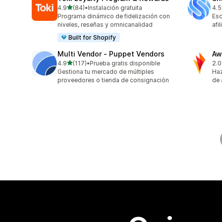
de 5 estrellas
4.9
(84)
•
Instalación gratuita
4.5
84 reseñas en total
194
Programa dinámico de fidelización con
Esc
niveles, reseñas y omnicanalidad
afi
Built for Shopify
Multi Vendor ‑ Puppet Vendors
Aw
de 5 estrellas
4.9
(117)
•
Prueba gratis disponible
2.0
117 reseñas en total
31 
Gestiona tu mercado de múltiples
Haz
proveedores o tienda de consignación
de 