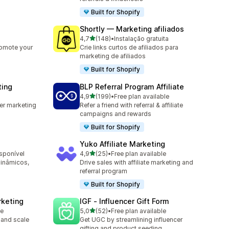
Built for Shopify
Shortly — Marketing afiliados
de 5 estrelas
4,7
(148)
•
Instalação gratuita
148 total de avaliações
romote your
Crie links curtos de afiliados para
marketing de afiliados
Built for Shopify
ting
BLP Referral Program Affiliate
de 5 estrelas
4,9
(199)
•
Free plan available
199 total de avaliações
cer marketing
Refer a friend with referral & affiliate
campaigns and rewards
Built for Shopify
Yuko Affiliate Marketing
de 5 estrelas
isponível
4,9
(25)
•
Free plan available
25 total de avaliações
dinâmicos,
Drive sales with affiliate marketing and
referral program
Built for Shopify
rketing
IGF ‑ Influencer Gift Form
de 5 estrelas
le
5,0
(52)
•
Free plan available
52 total de avaliações
 and scale
Get UGC by streamlining influencer
gifting and product seeding