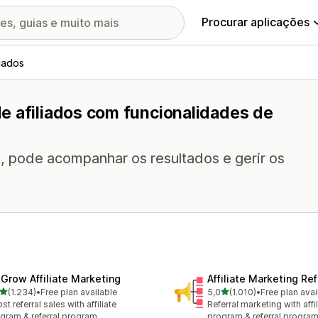
Procurar aplicações
iados
e afiliados com funcionalidades de
 pode acompanhar os resultados e gerir os
xGrow Affiliate Marketing
Affiliate Marketing Ref
de 5 estrelas
de 5 estrelas
(1.234)
•
Free plan available
5,0
(1.010)
•
Free plan avai
4 total de avaliações
1010 total de avaliações
st referral sales with affiliate
Referral marketing with affil
gram & referral program
program & referral progra