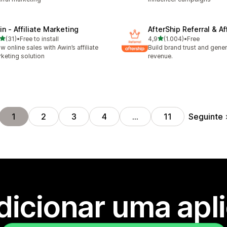
in ‑ Affiliate Marketing
AfterShip Referral & Aff
de 5 estrelas
de 5 estrelas
(31)
•
Free to install
4,9
(1.004)
•
Free
total de avaliações
1004 total de avaliações
w online sales with Awin’s affiliate
Build brand trust and gene
keting solution
revenue.
Seguinte
1
2
3
4
…
11
dicionar uma apl