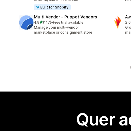
Built for Shopify
Multi Vendor ‑ Puppet Vendors
Aw
de 5 estrelas
4,9
(117)
•
Free trial available
2,0
117 total de avaliações
31 
Manage your multi-vendor
Gro
marketplace or consignment store
mar
Quer a