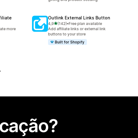
iliate
Outlink External Links Button
de 5 estrelas
4,9
(142)
•
Free plan available
142 total de avaliações
rate more
Add affiliate links or external link
buttons to your store
Built for Shopify
icação?