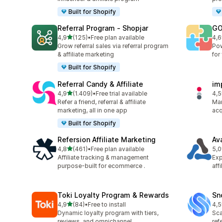
Built for Shopify
Referral Program ‑ Shopjar
GO
de 5 estrelas
4,9
(125)
•
Free plan available
4,6
125 total de avaliações
883
Grow referral sales via referral program
Pow
& affiliate marketing
for
Built for Shopify
Referral Candy & Affiliate
im
de 5 estrelas
4,9
(1.409)
•
Free trial available
4,5
1409 total de avaliações
193
Refer a friend, referral & affiliate
Man
marketing, all in one app
acq
Built for Shopify
Refersion Affiliate Marketing
Av
de 5 estrelas
4,8
(461)
•
Free plan available
5,0
461 total de avaliações
22 
Affiliate tracking & management
Exp
purpose-built for ecommerce .
aff
Toki Loyalty Program & Rewards
Sn
de 5 estrelas
4,9
(84)
•
Free to install
4,5
84 total de avaliações
194
Dynamic loyalty program with tiers,
Sca
reviews, and omnichannel
ref