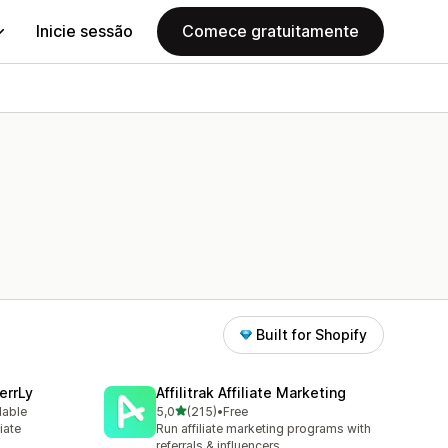
Inicie sessão
Comece gratuitamente
Built for Shopify
errLy
Affilitrak Affiliate Marketing
de 5 estrelas
lable
5,0
(215)
•
Free
215 total de avaliações
iate
Run affiliate marketing programs with
m
referrals & influencers