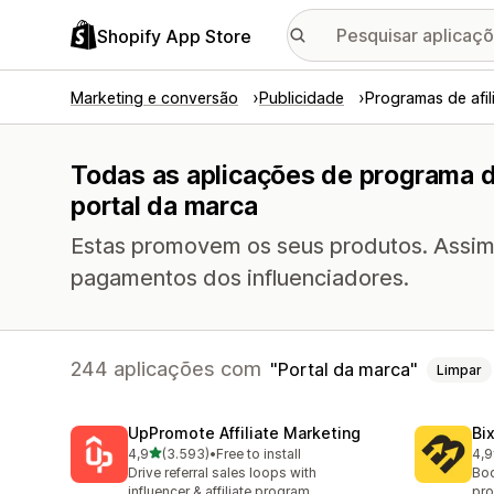
Shopify App Store
Marketing e conversão
Publicidade
Programas de afil
Todas as aplicações de programa d
portal da marca
Estas promovem os seus produtos. Assim,
pagamentos dos influenciadores.
244 aplicações com
Portal da marca
Limpar
UpPromote Affiliate Marketing
Bi
de 5 estrelas
4,9
(3.593)
•
Free to install
4,9
3593 total de avaliações
123
Drive referral sales loops with
Boo
influencer & affiliate program
pro