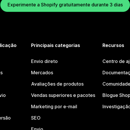
Experimente a Shopify gratuitamente durante 3 dias
licação
Principais categorias
Recursos
Envio direto
Centro de a
os
Mercados
Documentaç
Avaliações de produtos
Comunidade
vio
Vendas superiores e pacotes
Blogue Shop
Marketing por e-mail
Investigaçã
ersão
SEO
Envio