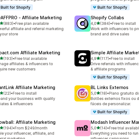
Built for Shopify
Built for Shopify
AFFPRO ‑ Affiliate Marketing
Shopify Collabs
de 5 estrelas
de 5 estrelas
(883)
•
Free plan available
4,0
(384)
•
Free to install
 total de avaliações
384 total de avaliações
erful affiliate and referral marketing
Work with influencers to p
 your store
brand and drive sales
pact.com Affiliate Marketing
Simple Affiliate Marke
de 5 estrelas
de 5 estrelas
(193)
•
Free trial available
4,9
(117)
•
Free to install
 total de avaliações
117 total de avaliações
age affiliates & influencers to
Drive referrals with influen
uire new customers
& affiliate programs
Built for Shopify
antLink Affiliate Marketing
BL Links Externos
de 5 estrelas
de 5 estrelas
(22)
•
Free to install
5,0
(18)
•
Plano gratuito d
total de avaliações
18 total de avaliações
and your business with quality
Botões externos fixos ou 
iliates & influencers
fáceis de personalizar.
Built for Shopify
owball: Affiliate Marketing
Modash Influencer Ma
de 5 estrelas
de 5 estrelas
(194)
•
From $249/month
5,0
(14)
•
Free trial availab
 total de avaliações
14 total de avaliações
le your influencer, affiliate, and
Everything you need to run
erral marketing
influencer campaigns