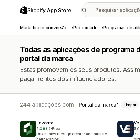
Shopify App Store
Marketing e conversão
Publicidade
Programas de afil
Todas as aplicações de programa d
portal da marca
Estas promovem os seus produtos. Assim,
pagamentos dos influenciadores.
244 aplicações com
Portal da marca
Limpar
Levanta
Ve
de 5 estrelas
5,0
(1)
•
Free
5,0
1 total de avaliações
10 
Drive sales through creator and affiliate
B2B
partnerships
ord