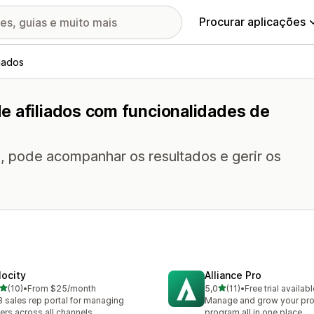
Procurar aplicações
iados
e afiliados com funcionalidades de
 pode acompanhar os resultados e gerir os
locity
Alliance Pro
de 5 estrelas
de 5 estrelas
(10)
•
From $25/month
5,0
(11)
•
Free trial availabl
total de avaliações
11 total de avaliações
 sales rep portal for managing
Manage and grow your pro
ers across all channels.
program all in one place