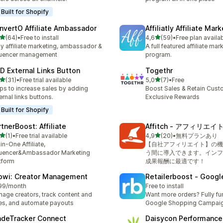
Built for Shopify
nvertO Affiliate Ambassador
Affiliatly Affiliate Mar
de 5 estrelas
de 5 estrelas
(64)
•
Free to install
4,6
(59)
•
Free plan availa
total de avaliações
59 total de avaliações
y affiliate marketing, ambassador &
A full featured affiliate mar
luencer management
program.
D External Links Button
Togethr
de 5 estrelas
de 5 estrelas
(31)
•
Free trial available
5,0
(7)
•
Free
total de avaliações
7 total de avaliações
ps to increase sales by adding
Boost Sales & Retain Cust
ernal links buttons.
Exclusive Rewards
Built for Shopify
tnerBoost: Affiliate
Affitch ‑ アフィリエイ
de 5 estrelas
de 5 estrelas
(1)
•
Free trial available
4,9
(20)
•
無料プランあり
otal de avaliações
20 total de avaliações
-in-One Affiliate,
【自社アフィリエイト】の機
luencer&Ambassador Marketing
う間に導入できます。インフ
tform
成果報酬に最適です！
owi: Creator Management
Retailerboost ‑ Googl
99/month
Free to install
age creators, track content and
Want more orders? Fully f
es, and automate payouts
Google Shopping Campai
adeTracker Connect
Daisycon Performance