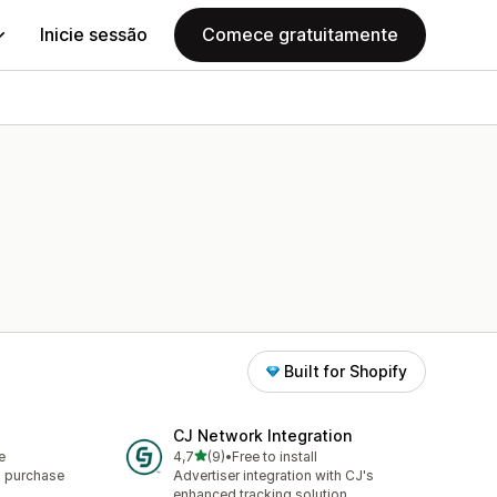
Inicie sessão
Comece gratuitamente
Built for Shopify
CJ Network Integration
de 5 estrelas
e
4,7
(9)
•
Free to install
9 total de avaliações
 purchase
Advertiser integration with CJ's
enhanced tracking solution