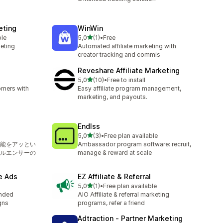
keting
WinWin
de 5 estrelas
ble
5,0
(1)
•
Free
1 total de avaliações
keting
Automated affiliate marketing with
creator tracking and commis
Reveshare Affiliate Marketing
de 5 estrelas
5,0
(10)
•
Free to install
10 total de avaliações
omers with
Easy affiliate program management,
marketing, and payouts.
ト
Endlss
de 5 estrelas
5,0
(3)
•
Free plan available
3 total de avaliações
能をアッとい
Ambassador program software: recruit,
ルエンサーの
manage & reward at scale
e Ads
EZ Affiliate & Referral
de 5 estrelas
5,0
(1)
•
Free plan available
1 total de avaliações
unded
AIO Affiliate & referral marketing
gns
programs, refer a friend
Adtraction ‑ Partner Marketing