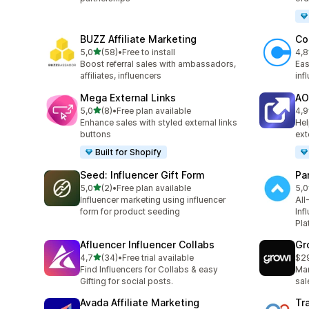
BUZZ Affiliate Marketing
Co
de 5 estrelas
5,0
(58)
•
Free to install
4,8
58 total de avaliações
64 
Boost referral sales with ambassadors,
Eas
affiliates, influencers
inf
Mega External Links
AO
de 5 estrelas
5,0
(8)
•
Free plan available
4,9
8 total de avaliações
31 
Enhance sales with styled external links
Hel
buttons
ext
Built for Shopify
Seed: Influencer Gift Form
Par
de 5 estrelas
5,0
(2)
•
Free plan available
5,0
2 total de avaliações
1 t
Influencer marketing using influencer
All
form for product seeding
Inf
Pla
Afluencer Influencer Collabs
Gr
de 5 estrelas
4,7
(34)
•
Free trial available
$2
34 total de avaliações
Find Influencers for Collabs & easy
Man
Gifting for social posts.
sal
Avada Affiliate Marketing
Tr