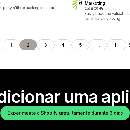
e
Marketing
st-party affiliate tracking solution
de 5 estrelas
3,0
(2)
•
Free to install
2 total de avaliações
Easily track and validate 
for affiliate marketing
r
1
2
3
4
5
…
11
dicionar uma apl
Experimente a Shopify gratuitamente durante 3 dias