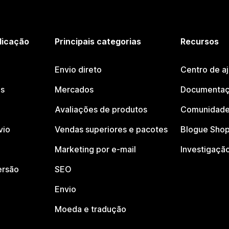
licação
Principais categorias
Recursos
Envio direto
Centro de a
os
Mercados
Documentaç
Avaliações de produtos
Comunidade
vio
Vendas superiores e pacotes
Blogue Shop
Marketing por e-mail
Investigaçã
ersão
SEO
Envio
Moeda e tradução