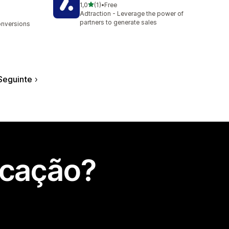
de 5 estrelas
1,0
(1)
•
Free
1 total de avaliações
Adtraction - Leverage the power of
partners to generate sales
conversions
Seguinte
icação?