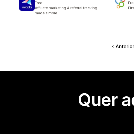
Free
Fre
Affiliate marketing & referral tracking
Fir
made simple
Anterio
Quer a